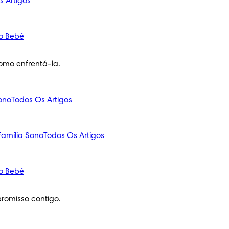
s Artigos
o Bebé
omo enfrentá-la.
ono
Todos Os Artigos
amília
Sono
Todos Os Artigos
o Bebé
romisso contigo.