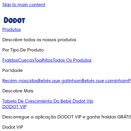
Skip to main content
Produtos
Descobre todos os nossos produtos
Por Tipo De Produto
Fraldas
Cuecas
Toalhitas
Todos Os Produtos
Por Idade
Recém-nascidos
Bebés que gatinham
Bebés que caminham
P
Descobre Mais
Tabela De Crescimiento Do Bebé
Dodot Vip
DODOT VIP
Descarregue a aplicação DODOT VIP e ganhe fraldas GRÁTI
Dodot VIP