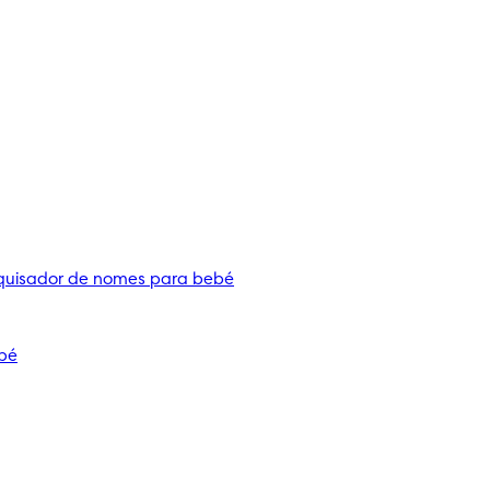
quisador de nomes para bebé
bé