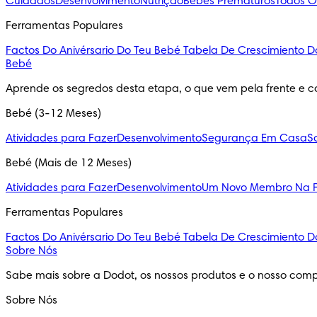
Cuidados
Desenvolvimento
Nutrição
Bebés Prematuros
Todos O
Ferramentas Populares
Factos Do Anivérsario Do Teu Bebé
Tabela De Crescimiento D
Bebé
Aprende os segredos desta etapa, o que vem pela frente e c
Bebé (3-12 Meses)
Atividades para Fazer
Desenvolvimento
Segurança Em Casa
S
Bebé (Mais de 12 Meses)
Atividades para Fazer
Desenvolvimento
Um Novo Membro Na F
Ferramentas Populares
Factos Do Anivérsario Do Teu Bebé
Tabela De Crescimiento D
Sobre Nós
Sabe mais sobre a Dodot, os nossos produtos e o nosso comp
Sobre Nós