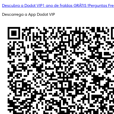
Descubra a Dodot VIP
1 ano de fraldas GRÁTIS !
Perguntas Fr
Descarrega a App Dodot VIP