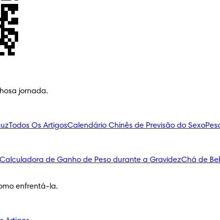
lhosa jornada.
Luz
Todos Os Artigos
Calendário Chinês de Previsão do Sexo
Pes
Calculadora de Ganho de Peso durante a Gravidez
Chá de Be
omo enfrentá-la.