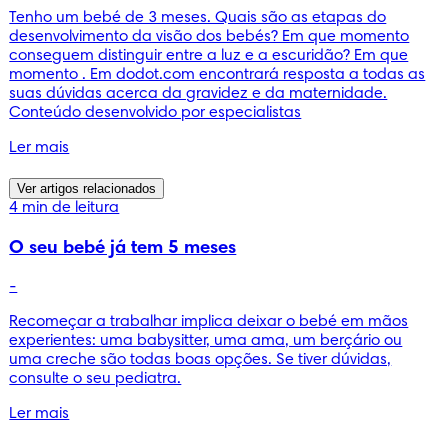
Tenho um bebé de 3 meses. Quais são as etapas do
desenvolvimento da visão dos bebés? Em que momento
conseguem distinguir entre a luz e a escuridão? Em que
momento . Em dodot.com encontrará resposta a todas as
suas dúvidas acerca da gravidez e da maternidade.
Conteúdo desenvolvido por especialistas
Ler mais
Ver artigos relacionados
4 min de leitura
O seu bebé já tem 5 meses
-
Recomeçar a trabalhar implica deixar o bebé em mãos
experientes: uma babysitter, uma ama, um berçário ou
uma creche são todas boas opções. Se tiver dúvidas,
consulte o seu pediatra.
Ler mais