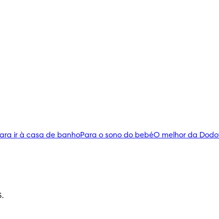
ara ir à casa de banho
Para o sono do bebé
O melhor da Dodo
S.