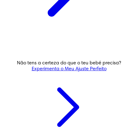
Não tens a certeza do que o teu bebé precisa?
Dodot® Pants
Experimenta o Meu Ajuste Perfeito
FRALDAS-CUECA
TROCA FÁCIL
4.7
/
5
Pants