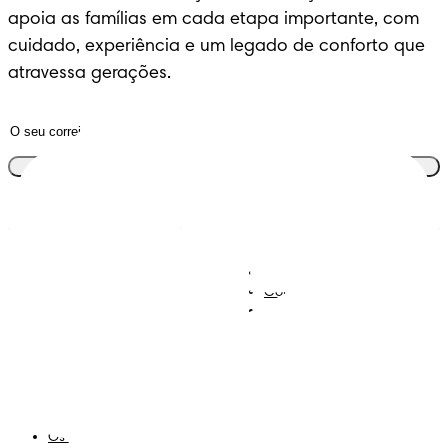
apoia as famílias em cada etapa importante, com
cuidado, experiência e um legado de conforto que
FRALDAS
AJUSTE MÁXIMO
4.7
/
5
atravessa gerações.
ctivity
Junta-te ao clube
Descobre Dodot VIP
Regista-te na Dodot
Contacta-nos
Sobre Nós
Termos e Condições
Declaração de Acessibilidade
Privacidade
Os Meus Dados