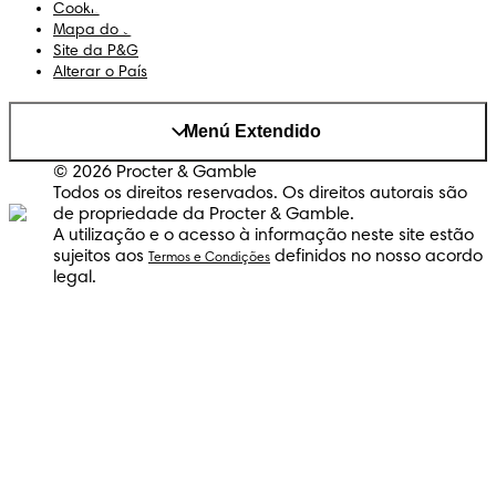
Cookies
Mapa do Site
Site da P&G
Alterar o País
Menú Extendido
© 2026 Procter & Gamble
Todos os direitos reservados. Os direitos autorais são
de propriedade da Procter & Gamble.
A utilização e o acesso à informação neste site estão
sujeitos aos
definidos no nosso acordo
Termos e Condições
legal.
Dodot® Bebé-Seco
FRALDAS
ABSORÇÃO MÁXIMA
4.5
/
5