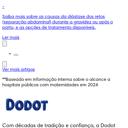
-
Saiba mais sobre as causas da diástase dos retos
(separação abdominal) durante a gravidez ou após o
parto, e as opções de tratamento disponíveis.
Ler mais
Ver mais artigos
**Baseado em informação interna sobre o alcance a
hospitais públicos com maternidades em 2024
Dodot® Activity
Com décadas de tradição e confiança, a Dodot