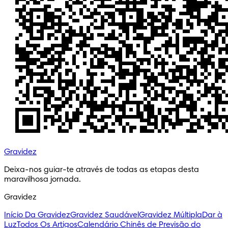
Gravidez
Deixa-nos guiar-te através de todas as etapas desta
maravilhosa jornada.
Gravidez
Início Da Gravidez
Gravidez Saudável
Gravidez Múltipla
Dar à
Luz
Todos Os Artigos
Calendário Chinês de Previsão do