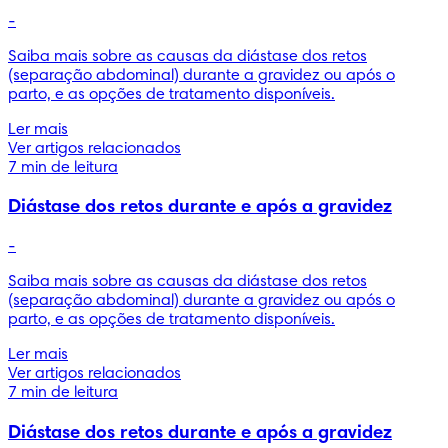
-
Saiba mais sobre as causas da diástase dos retos
Dodot® Pants Activity™
(separação abdominal) durante a gravidez ou após o
parto, e as opções de tratamento disponíveis.
Ler mais
FRALDAS-CUECA
AJUSTE EXTRA SUAVE
Ver artigos relacionados
5
/
5
7 min de leitura
Pants Activity™
Diástase dos retos durante e após a gravidez
-
Saiba mais sobre as causas da diástase dos retos
(separação abdominal) durante a gravidez ou após o
parto, e as opções de tratamento disponíveis.
Ler mais
Ver artigos relacionados
7 min de leitura
Diástase dos retos durante e após a gravidez