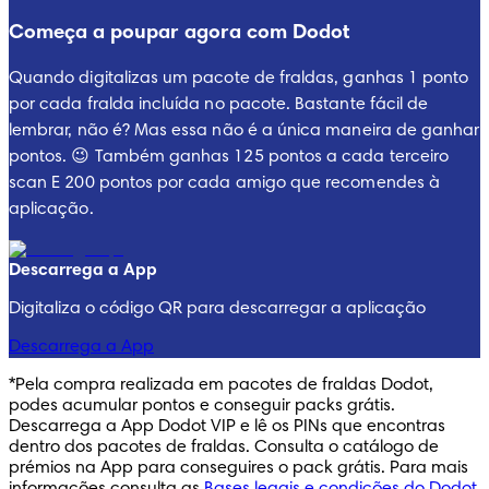
Começa a poupar agora com Dodot
Quando digitalizas um pacote de fraldas, ganhas 1 ponto
por cada fralda incluída no pacote. Bastante fácil de
lembrar, não é? Mas essa não é a única maneira de ganhar
Dodot® Splashers
pontos. 😉 Também ganhas 125 pontos a cada terceiro
scan E 200 pontos por cada amigo que recomendes à
aplicação.
FRALDAS-BANHADOR
TROCA FÁCIL
3.1
/
5
Descarrega a App
Splashers
Digitaliza o código QR para descarregar a aplicação
Descarrega a App
*Pela compra realizada em pacotes de fraldas Dodot,
podes acumular pontos e conseguir packs grátis.
Descarrega a App Dodot VIP e lê os PINs que encontras
dentro dos pacotes de fraldas. Consulta o catálogo de
prémios na App para conseguires o pack grátis. Para mais