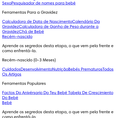
Sexo
Pesquisador de nomes para bebé
Ferramentas Para a Gravidez
Calculadora de Data de Nascimento
Calendário Da
Gravidez
Calculadora de Ganho de Peso durante a
Gravidez
Chá de Bebé
Recém-nascido
Aprende os segredos desta etapa, o que vem pela frente e
como enfrentá-la.
Recém-nascido (0-3 Meses)
Cuidados
Desenvolvimento
Nutrição
Bebés Prematuros
Todos
Os Artigos
Ferramentas Populares
Factos Do Anivérsario Do Teu Bebé
Tabela De Crescimiento
Do Bebé
Bebé
Aprende os segredos desta etapa, o que vem pela frente e
como enfrentá-la.