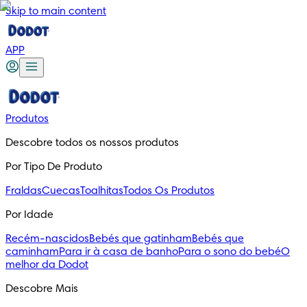
Skip to main content
APP
Produtos
Descobre todos os nossos produtos
Por Tipo De Produto
Fraldas
Cuecas
Toalhitas
Todos Os Produtos
Por Idade
Recém-nascidos
Bebés que gatinham
Bebés que
caminham
Para ir à casa de banho
Para o sono do bebé
O
melhor da Dodot
Descobre Mais