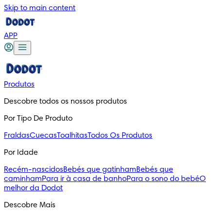
Skip to main content
APP
Produtos
Descobre todos os nossos produtos
Por Tipo De Produto
Fraldas
Cuecas
Toalhitas
Todos Os Produtos
Por Idade
Recém-nascidos
Bebés que gatinham
Bebés que
caminham
Para ir à casa de banho
Para o sono do bebé
O
melhor da Dodot
Descobre Mais