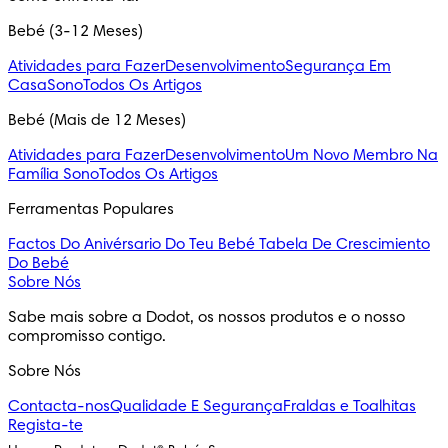
Bebé (3-12 Meses)
Atividades para Fazer
Desenvolvimento
Segurança Em
Casa
Sono
Todos Os Artigos
Bebé (Mais de 12 Meses)
Atividades para Fazer
Desenvolvimento
Um Novo Membro Na
Família
Sono
Todos Os Artigos
Ferramentas Populares
Factos Do Anivérsario Do Teu Bebé
Tabela De Crescimiento
Do Bebé
Sobre Nós
Sabe mais sobre a Dodot, os nossos produtos e o nosso
compromisso contigo.
Sobre Nós
Contacta-nos
Qualidade E Segurança
Fraldas e Toalhitas
Regista-te