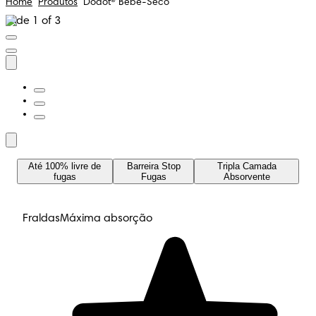
Home
Produtos
Dodot® Bebé-Seco
Slide 1 of 3
Até 100% livre de
Barreira Stop
Tripla Camada
fugas
Fugas
Absorvente
Fraldas
Máxima absorção