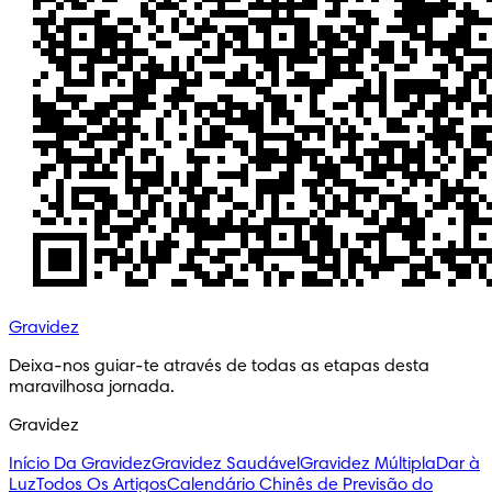
Gravidez
Deixa-nos guiar-te através de todas as etapas desta
maravilhosa jornada.
Gravidez
Início Da Gravidez
Gravidez Saudável
Gravidez Múltipla
Dar à
Luz
Todos Os Artigos
Calendário Chinês de Previsão do