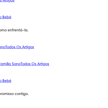
s Artigos
o Bebé
omo enfrentá-la.
ono
Todos Os Artigos
amília
Sono
Todos Os Artigos
o Bebé
romisso contigo.