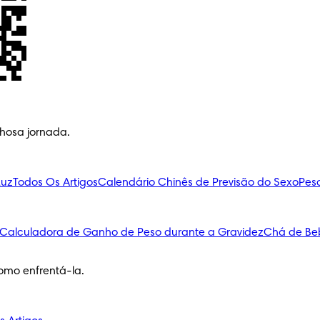
lhosa jornada.
Luz
Todos Os Artigos
Calendário Chinês de Previsão do Sexo
Pes
Calculadora de Ganho de Peso durante a Gravidez
Chá de Be
omo enfrentá-la.