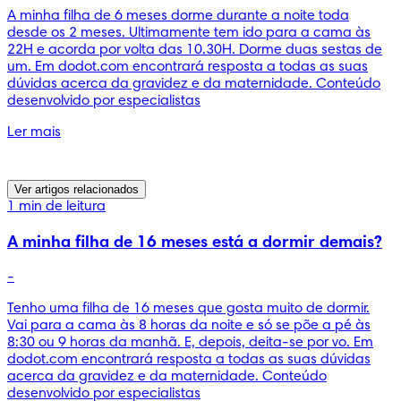
A minha filha de 6 meses dorme durante a noite toda
desde os 2 meses. Ultimamente tem ido para a cama às
22H e acorda por volta das 10.30H. Dorme duas sestas de
um. Em dodot.com encontrará resposta a todas as suas
dúvidas acerca da gravidez e da maternidade. Conteúdo
desenvolvido por especialistas
Ler mais
Ver artigos relacionados
1 min de leitura
A minha filha de 16 meses está a dormir demais?
-
Tenho uma filha de 16 meses que gosta muito de dormir.
Vai para a cama às 8 horas da noite e só se põe a pé às
8:30 ou 9 horas da manhã. E, depois, deita-se por vo. Em
dodot.com encontrará resposta a todas as suas dúvidas
acerca da gravidez e da maternidade. Conteúdo
desenvolvido por especialistas