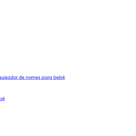
quisador de nomes para bebé
bé