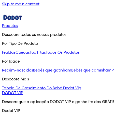
Skip to main content
Produtos
Descobre todos os nossos produtos
Por Tipo De Produto
Fraldas
Cuecas
Toalhitas
Todos Os Produtos
Por Idade
Recém-nascidos
Bebés que gatinham
Bebés que caminham
P
Descobre Mais
Tabela De Crescimiento Do Bebé
Dodot Vip
DODOT VIP
Descarregue a aplicação DODOT VIP e ganhe fraldas GRÁTI
Dodot VIP