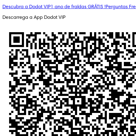
Descubra a Dodot VIP
1 ano de fraldas GRÁTIS !
Perguntas Fr
Descarrega a App Dodot VIP