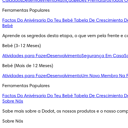
Cuidados
Desenvolvimento
Nutrição
Bebés Prematuros
Todos O
Ferramentas Populares
Factos Do Anivérsario Do Teu Bebé
Tabela De Crescimiento D
Bebé
Aprende os segredos desta etapa, o que vem pela frente e c
Bebé (3-12 Meses)
Atividades para Fazer
Desenvolvimento
Segurança Em Casa
S
Bebé (Mais de 12 Meses)
Atividades para Fazer
Desenvolvimento
Um Novo Membro Na F
Ferramentas Populares
Factos Do Anivérsario Do Teu Bebé
Tabela De Crescimiento D
Sobre Nós
Sabe mais sobre a Dodot, os nossos produtos e o nosso comp
Sobre Nós