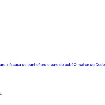
ara ir à casa de banho
Para o sono do bebé
O melhor da Dodo
S.