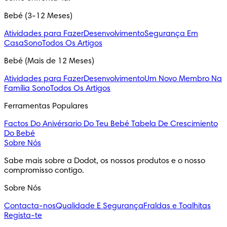
Bebé (3-12 Meses)
Atividades para Fazer
Desenvolvimento
Segurança Em
Casa
Sono
Todos Os Artigos
Bebé (Mais de 12 Meses)
Atividades para Fazer
Desenvolvimento
Um Novo Membro Na
Família
Sono
Todos Os Artigos
Ferramentas Populares
Factos Do Anivérsario Do Teu Bebé
Tabela De Crescimiento
Do Bebé
Sobre Nós
Sabe mais sobre a Dodot, os nossos produtos e o nosso
compromisso contigo.
Sobre Nós
Contacta-nos
Qualidade E Segurança
Fraldas e Toalhitas
Regista-te