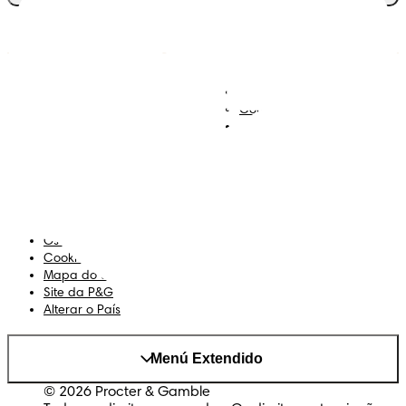
Descobre Dodot VIP
Regista-te na Dodot
Contacta-nos
Sobre Nós
Termos e Condições
Declaração de Acessibilidade
Privacidade
Os Meus Dados
Cookies
Mapa do Site
Site da P&G
Alterar o País
Menú Extendido
© 2026 Procter & Gamble