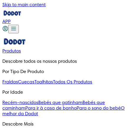
Skip to main content
APP
Produtos
Descobre todos os nossos produtos
Por Tipo De Produto
Fraldas
Cuecas
Toalhitas
Todos Os Produtos
Por Idade
Recém-nascidos
Bebés que gatinham
Bebés que
caminham
Para ir à casa de banho
Para o sono do bebé
O
melhor da Dodot
Descobre Mais