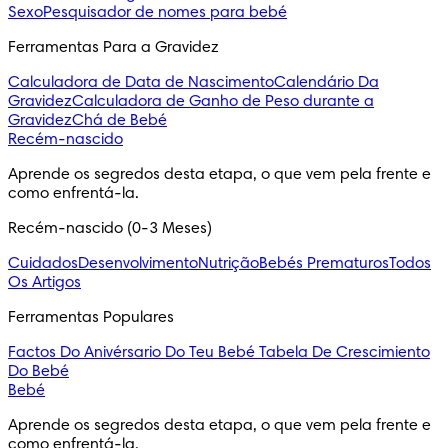
Sexo
Pesquisador de nomes para bebé
Ferramentas Para a Gravidez
Calculadora de Data de Nascimento
Calendário Da
Gravidez
Calculadora de Ganho de Peso durante a
Gravidez
Chá de Bebé
Recém-nascido
Aprende os segredos desta etapa, o que vem pela frente e
como enfrentá-la.
Recém-nascido (0-3 Meses)
Cuidados
Desenvolvimento
Nutrição
Bebés Prematuros
Todos
Os Artigos
Ferramentas Populares
Factos Do Anivérsario Do Teu Bebé
Tabela De Crescimiento
Do Bebé
Bebé
Aprende os segredos desta etapa, o que vem pela frente e
como enfrentá-la.