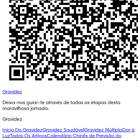
Gravidez
Deixa-nos guiar-te através de todas as etapas desta
maravilhosa jornada.
Gravidez
Início Da Gravidez
Gravidez Saudável
Gravidez Múltipla
Dar à
Luz
Todos Os Artigos
Calendário Chinês de Previsão do