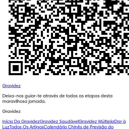
Gravidez
Deixa-nos guiar-te através de todas as etapas desta
maravilhosa jornada.
Gravidez
Início Da Gravidez
Gravidez Saudável
Gravidez Múltipla
Dar à
Luz
Todos Os Artigos
Calendário Chinês de Previsão do