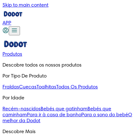
Skip to main content
APP
Produtos
Descobre todos os nossos produtos
Por Tipo De Produto
Fraldas
Cuecas
Toalhitas
Todos Os Produtos
Por Idade
Recém-nascidos
Bebés que gatinham
Bebés que
caminham
Para ir à casa de banho
Para o sono do bebé
O
melhor da Dodot
Descobre Mais