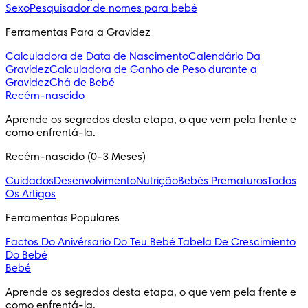
Sexo
Pesquisador de nomes para bebé
Ferramentas Para a Gravidez
Calculadora de Data de Nascimento
Calendário Da
Gravidez
Calculadora de Ganho de Peso durante a
Gravidez
Chá de Bebé
Recém-nascido
Aprende os segredos desta etapa, o que vem pela frente e
como enfrentá-la.
Recém-nascido (0-3 Meses)
Cuidados
Desenvolvimento
Nutrição
Bebés Prematuros
Todos
Os Artigos
Ferramentas Populares
Factos Do Anivérsario Do Teu Bebé
Tabela De Crescimiento
Do Bebé
Bebé
Aprende os segredos desta etapa, o que vem pela frente e
como enfrentá-la.