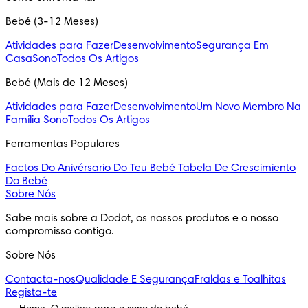
Bebé (3-12 Meses)
Atividades para Fazer
Desenvolvimento
Segurança Em
Casa
Sono
Todos Os Artigos
Bebé (Mais de 12 Meses)
Atividades para Fazer
Desenvolvimento
Um Novo Membro Na
Família
Sono
Todos Os Artigos
Ferramentas Populares
Factos Do Anivérsario Do Teu Bebé
Tabela De Crescimiento
Do Bebé
Sobre Nós
Sabe mais sobre a Dodot, os nossos produtos e o nosso
compromisso contigo.
Sobre Nós
Contacta-nos
Qualidade E Segurança
Fraldas e Toalhitas
Regista-te