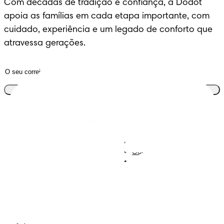
Com décadas de tradição e confiança, a Dodot
apoia as famílias em cada etapa importante, com
cuidado, experiência e um legado de conforto que
atravessa gerações.
Junta-te ao clube
Descobre Dodot VIP
Regista-te na Dodot
Contacta-nos
Sobre Nós
Termos e Condições
Declaração de Acessibilidade
Privacidade