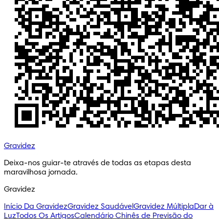
Gravidez
Deixa-nos guiar-te através de todas as etapas desta
maravilhosa jornada.
Gravidez
Início Da Gravidez
Gravidez Saudável
Gravidez Múltipla
Dar à
Luz
Todos Os Artigos
Calendário Chinês de Previsão do