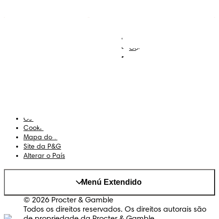
Descobre Dodot VIP
Regista-te na Dodot
Contacta-nos
Sobre Nós
Termos e Condições
Declaração de Acessibilidade
Privacidade
Os Meus Dados
Cookies
Mapa do Site
Site da P&G
Alterar o País
Menú Extendido
© 2026 Procter & Gamble
Todos os direitos reservados. Os direitos autorais são