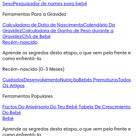
Sexo
Pesquisador de nomes para bebé
Ferramentas Para a Gravidez
Calculadora de Data de Nascimento
Calendário Da
Gravidez
Calculadora de Ganho de Peso durante a
Gravidez
Chá de Bebé
Recém-nascido
Aprende os segredos desta etapa, o que vem pela frente e
como enfrentá-la.
Recém-nascido (0-3 Meses)
Cuidados
Desenvolvimento
Nutrição
Bebés Prematuros
Todos
Os Artigos
Ferramentas Populares
Factos Do Anivérsario Do Teu Bebé
Tabela De Crescimiento
Do Bebé
Bebé
Aprende os segredos desta etapa, o que vem pela frente e
como enfrentá-la.