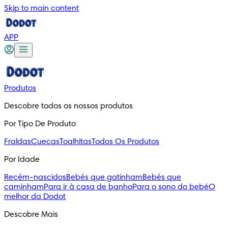
Skip to main content
APP
Produtos
Descobre todos os nossos produtos
Por Tipo De Produto
Fraldas
Cuecas
Toalhitas
Todos Os Produtos
Por Idade
Recém-nascidos
Bebés que gatinham
Bebés que
caminham
Para ir à casa de banho
Para o sono do bebé
O
melhor da Dodot
Descobre Mais