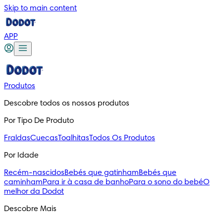
Skip to main content
APP
Produtos
Descobre todos os nossos produtos
Por Tipo De Produto
Fraldas
Cuecas
Toalhitas
Todos Os Produtos
Por Idade
Recém-nascidos
Bebés que gatinham
Bebés que
caminham
Para ir à casa de banho
Para o sono do bebé
O
melhor da Dodot
Descobre Mais