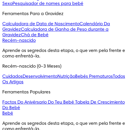
Sexo
Pesquisador de nomes para bebé
Ferramentas Para a Gravidez
Calculadora de Data de Nascimento
Calendário Da
Gravidez
Calculadora de Ganho de Peso durante a
Gravidez
Chá de Bebé
Recém-nascido
Aprende os segredos desta etapa, o que vem pela frente e
como enfrentá-la.
Recém-nascido (0-3 Meses)
Cuidados
Desenvolvimento
Nutrição
Bebés Prematuros
Todos
Os Artigos
Ferramentas Populares
Factos Do Anivérsario Do Teu Bebé
Tabela De Crescimiento
Do Bebé
Bebé
Aprende os segredos desta etapa, o que vem pela frente e
como enfrentá-la.