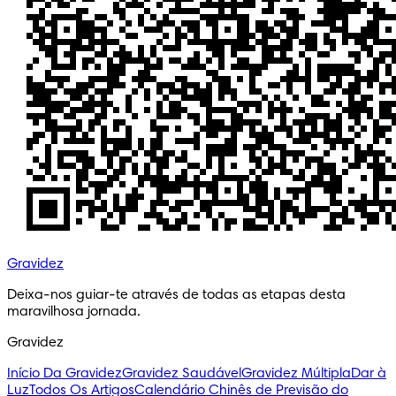
Gravidez
Deixa-nos guiar-te através de todas as etapas desta
maravilhosa jornada.
Gravidez
Início Da Gravidez
Gravidez Saudável
Gravidez Múltipla
Dar à
Luz
Todos Os Artigos
Calendário Chinês de Previsão do