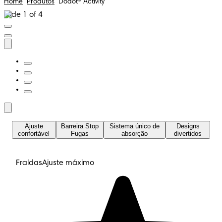
Home
Produtos
Dodot® Activity
Slide 1 of 4
Ajuste
Barreira Stop
Sistema único de
Designs
confortável
Fugas
absorção
divertidos
Fraldas
Ajuste máximo