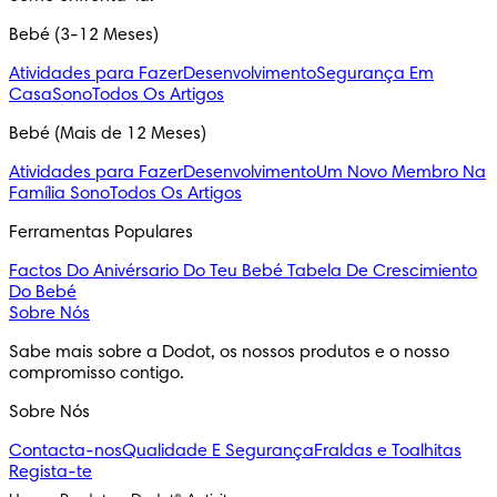
Bebé (3-12 Meses)
Atividades para Fazer
Desenvolvimento
Segurança Em
Casa
Sono
Todos Os Artigos
Bebé (Mais de 12 Meses)
Atividades para Fazer
Desenvolvimento
Um Novo Membro Na
Família
Sono
Todos Os Artigos
Ferramentas Populares
Factos Do Anivérsario Do Teu Bebé
Tabela De Crescimiento
Do Bebé
Sobre Nós
Sabe mais sobre a Dodot, os nossos produtos e o nosso
compromisso contigo.
Sobre Nós
Contacta-nos
Qualidade E Segurança
Fraldas e Toalhitas
Regista-te