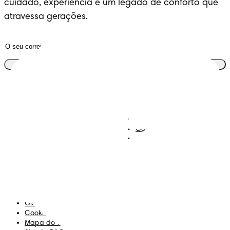
cuidado, experiência e um legado de conforto que 
atravessa gerações.
Junta-te ao clube
Descobre Dodot VIP
Regista-te na Dodot
Contacta-nos
Sobre Nós
Termos e Condições
Declaração de Acessibilidade
Privacidade
Os Meus Dados
Cookies
Mapa do Site