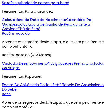
Sexo
Pesquisador de nomes para bebé
Ferramentas Para a Gravidez
Calculadora de Data de Nascimento
Calendário Da
Gravidez
Calculadora de Ganho de Peso durante a
Gravidez
Chá de Bebé
Recém-nascido
Aprende os segredos desta etapa, o que vem pela frente e 
como enfrentá-la.
Recém-nascido (0-3 Meses)
Cuidados
Desenvolvimento
Nutrição
Bebés Prematuros
Todos
Os Artigos
Ferramentas Populares
Factos Do Anivérsario Do Teu Bebé
Tabela De Crescimiento
Do Bebé
Bebé
Aprende os segredos desta etapa, o que vem pela frente e 
como enfrentá-la.