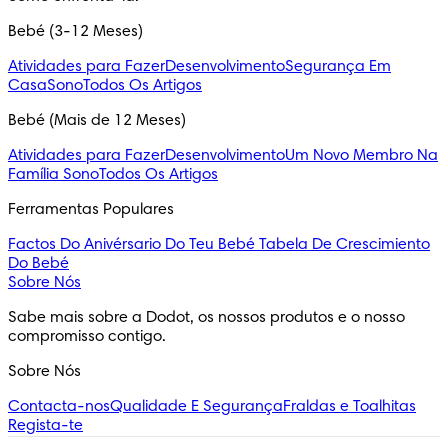
Bebé (3-12 Meses)
Atividades para Fazer
Desenvolvimento
Segurança Em
Casa
Sono
Todos Os Artigos
Bebé (Mais de 12 Meses)
Atividades para Fazer
Desenvolvimento
Um Novo Membro Na
Família
Sono
Todos Os Artigos
Ferramentas Populares
Factos Do Anivérsario Do Teu Bebé
Tabela De Crescimiento
Do Bebé
Sobre Nós
Sabe mais sobre a Dodot, os nossos produtos e o nosso 
compromisso contigo.
Sobre Nós
Contacta-nos
Qualidade E Segurança
Fraldas e Toalhitas
Regista-te