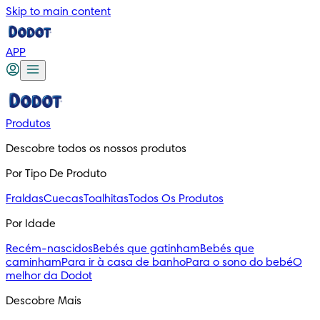
Skip to main content
APP
Produtos
Descobre todos os nossos produtos
Por Tipo De Produto
Fraldas
Cuecas
Toalhitas
Todos Os Produtos
Por Idade
Recém-nascidos
Bebés que gatinham
Bebés que
caminham
Para ir à casa de banho
Para o sono do bebé
O
melhor da Dodot
Descobre Mais