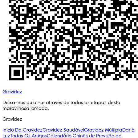
Gravidez
Deixa-nos guiar-te através de todas as etapas desta 
maravilhosa jornada.
Gravidez
Início Da Gravidez
Gravidez Saudável
Gravidez Múltipla
Dar à
Luz
Todos Os Artigos
Calendário Chinês de Previsão do