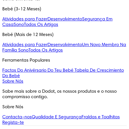
Bebé (3-12 Meses)
Atividades para Fazer
Desenvolvimento
Segurança Em
Casa
Sono
Todos Os Artigos
Bebé (Mais de 12 Meses)
Atividades para Fazer
Desenvolvimento
Um Novo Membro Na
Família
Sono
Todos Os Artigos
Ferramentas Populares
Factos Do Anivérsario Do Teu Bebé
Tabela De Crescimiento
Do Bebé
Sobre Nós
Sabe mais sobre a Dodot, os nossos produtos e o nosso 
compromisso contigo.
Sobre Nós
Contacta-nos
Qualidade E Segurança
Fraldas e Toalhitas
Regista-te