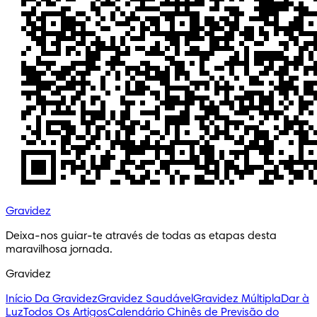
Gravidez
Deixa-nos guiar-te através de todas as etapas desta 
maravilhosa jornada.
Gravidez
Início Da Gravidez
Gravidez Saudável
Gravidez Múltipla
Dar à
Luz
Todos Os Artigos
Calendário Chinês de Previsão do