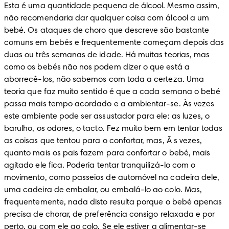
Esta é uma quantidade pequena de álcool. Mesmo assim, 
não recomendaria dar qualquer coisa com álcool a um 
bebé. Os ataques de choro que descreve são bastante 
comuns em bebés e frequentemente começam depois das 
duas ou três semanas de idade. Há muitas teorias, mas 
como os bebés não nos podem dizer o que está a 
aborrecê-los, não sabemos com toda a certeza. Uma 
teoria que faz muito sentido é que a cada semana o bebé 
passa mais tempo acordado e a ambientar-se. Às vezes 
este ambiente pode ser assustador para ele: as luzes, o 
barulho, os odores, o tacto. Fez muito bem em tentar todas 
as coisas que tentou para o confortar, mas, Ã s vezes, 
quanto mais os pais fazem para confortar o bebé, mais 
agitado ele fica. Poderia tentar tranquilizá-lo com o 
movimento, como passeios de automóvel na cadeira dele, 
uma cadeira de embalar, ou embalá-lo ao colo. Mas, 
frequentemente, nada disto resulta porque o bebé apenas 
precisa de chorar, de preferência consigo relaxada e por 
perto, ou com ele ao colo. Se ele estiver a alimentar-se 