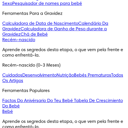
Sexo
Pesquisador de nomes para bebé
Ferramentas Para a Gravidez
Calculadora de Data de Nascimento
Calendário Da
Gravidez
Calculadora de Ganho de Peso durante a
Gravidez
Chá de Bebé
Recém-nascido
Aprende os segredos desta etapa, o que vem pela frente e 
como enfrentá-la.
Recém-nascido (0-3 Meses)
Cuidados
Desenvolvimento
Nutrição
Bebés Prematuros
Todos
Os Artigos
Ferramentas Populares
Factos Do Anivérsario Do Teu Bebé
Tabela De Crescimiento
Do Bebé
Bebé
Aprende os segredos desta etapa, o que vem pela frente e 
como enfrentá-la.