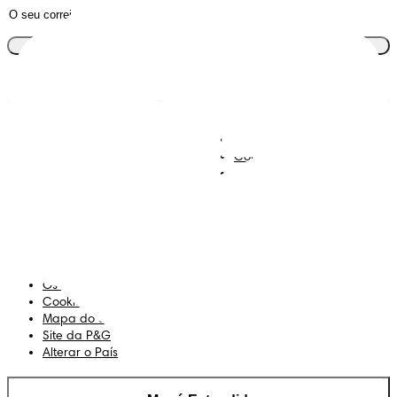
Junta-te ao clube
Descobre Dodot VIP
Regista-te na Dodot
Contacta-nos
Sobre Nós
Termos e Condições
Declaração de Acessibilidade
Privacidade
Os Meus Dados
Cookies
Mapa do Site
Site da P&G
Alterar o País