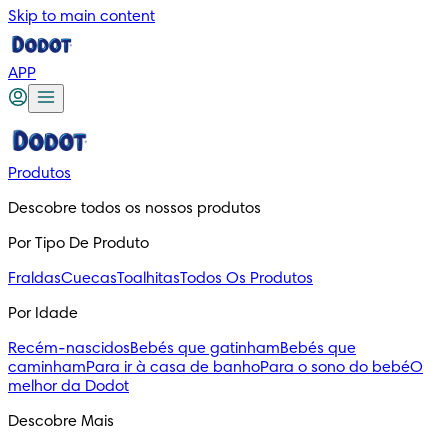
Skip to main content
APP
Produtos
Descobre todos os nossos produtos
Por Tipo De Produto
Fraldas
Cuecas
Toalhitas
Todos Os Produtos
Por Idade
Recém-nascidos
Bebés que gatinham
Bebés que
caminham
Para ir à casa de banho
Para o sono do bebé
O
melhor da Dodot
Descobre Mais