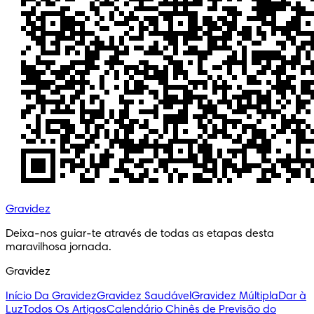
Gravidez
Deixa-nos guiar-te através de todas as etapas desta 
maravilhosa jornada.
Gravidez
Início Da Gravidez
Gravidez Saudável
Gravidez Múltipla
Dar à
Luz
Todos Os Artigos
Calendário Chinês de Previsão do