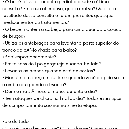
• O bebé foi visto por outro pediatra desde a última 
consulta? Em caso afirmativo, qual o motivo? Qual foi o 
resultado dessa consulta e foram prescritos quaisquer 
medicamentos ou tratamentos? 

• O bebé mantém a cabeça para cima quando o coloca 
de bruços? 

• Utiliza os antebraços para levantar a parte superior do 
tronco ao pÃ´-lo virado para baixo? 

• Sorri espontaneamente? 

• Emite sons do tipo gargarejo quando lhe fala? 

• Levanta as pernas quando está de costas? 

• Mantém a cabeça mais firme quando você o apoia sobre 
o ombro ou quando o levanta? 

• Dorme mais Ã  noite e menos durante o dia? 

• Tem ataques de choro no final do dia? Todos estes tipos 
de comportamento são normais nesta etapa.
Fale de tudo 

Como é que o bebé come? Como dorme? Quais são os 