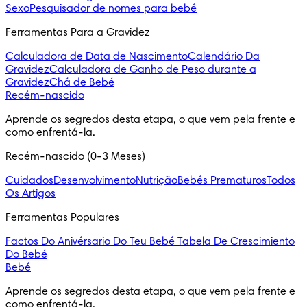
Sexo
Pesquisador de nomes para bebé
Ferramentas Para a Gravidez
Calculadora de Data de Nascimento
Calendário Da
Gravidez
Calculadora de Ganho de Peso durante a
Gravidez
Chá de Bebé
Recém-nascido
Aprende os segredos desta etapa, o que vem pela frente e 
como enfrentá-la.
Recém-nascido (0-3 Meses)
Cuidados
Desenvolvimento
Nutrição
Bebés Prematuros
Todos
Os Artigos
Ferramentas Populares
Factos Do Anivérsario Do Teu Bebé
Tabela De Crescimiento
Do Bebé
Bebé
Aprende os segredos desta etapa, o que vem pela frente e 
como enfrentá-la.