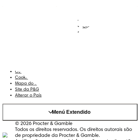
Descobre Dodot VIP
Regista-te na Dodot
Contacta-nos
Sobre Nós
Termos e Condições
Declaração de Acessibilidade
Privacidade
Os Meus Dados
Cookies
Mapa do Site
Site da P&G
Alterar o País
Menú Extendido
© 2026 Procter & Gamble
Todos os direitos reservados. Os direitos autorais são
de propriedade da Procter & Gamble.