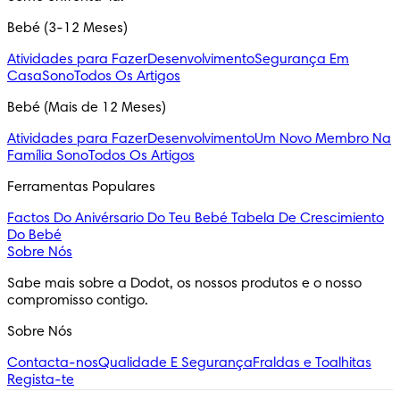
Bebé (3-12 Meses)
Atividades para Fazer
Desenvolvimento
Segurança Em
Casa
Sono
Todos Os Artigos
Bebé (Mais de 12 Meses)
Atividades para Fazer
Desenvolvimento
Um Novo Membro Na
Família
Sono
Todos Os Artigos
Ferramentas Populares
Factos Do Anivérsario Do Teu Bebé
Tabela De Crescimiento
Do Bebé
Sobre Nós
Sabe mais sobre a Dodot, os nossos produtos e o nosso 
compromisso contigo.
Sobre Nós
Contacta-nos
Qualidade E Segurança
Fraldas e Toalhitas
Regista-te