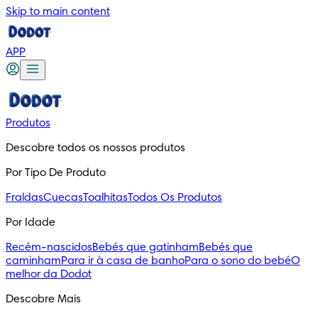
Skip to main content
APP
Produtos
Descobre todos os nossos produtos
Por Tipo De Produto
Fraldas
Cuecas
Toalhitas
Todos Os Produtos
Por Idade
Recém-nascidos
Bebés que gatinham
Bebés que
caminham
Para ir à casa de banho
Para o sono do bebé
O
melhor da Dodot
Descobre Mais