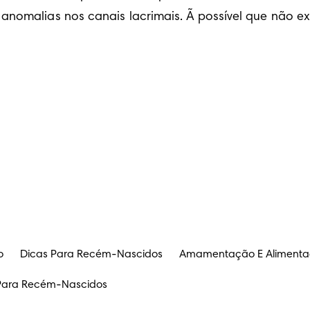
anomalias nos canais lacrimais. Ã possível que não exi
o
Dicas Para Recém-Nascidos
Amamentação E Aliment
s Para Recém-Nascidos