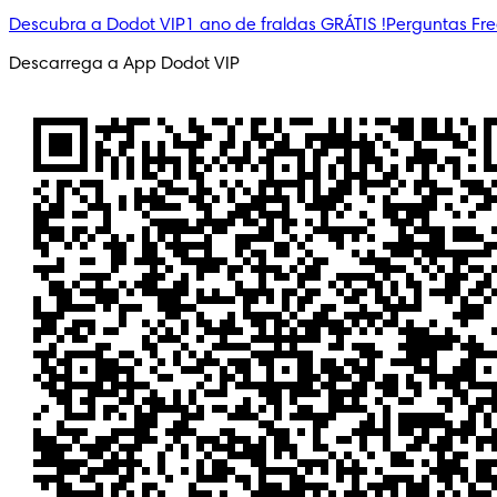
Descubra a Dodot VIP
1 ano de fraldas GRÁTIS !
Perguntas Fr
Descarrega a App Dodot VIP