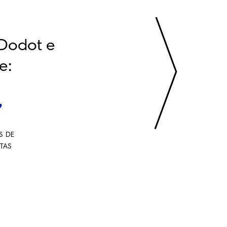
Dodot e 
e:
S DE
STAS