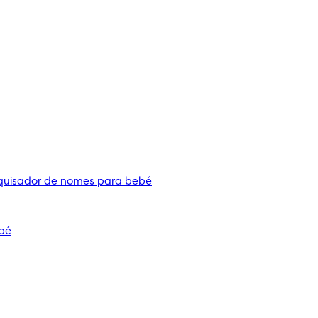
quisador de nomes para bebé
bé