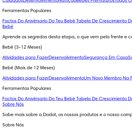
Cuidados
Desenvolvimento
Nutrição
Bebés Prematuros
Todos O
Ferramentas Populares
Factos Do Anivérsario Do Teu Bebé
Tabela De Crescimiento D
Bebé
Aprende os segredos desta etapa, o que vem pela frente e c
Bebé (3-12 Meses)
Atividades para Fazer
Desenvolvimento
Segurança Em Casa
S
Bebé (Mais de 12 Meses)
Atividades para Fazer
Desenvolvimento
Um Novo Membro Na F
Ferramentas Populares
Factos Do Anivérsario Do Teu Bebé
Tabela De Crescimiento D
Sobre Nós
Sabe mais sobre a Dodot, os nossos produtos e o nosso comp
Sobre Nós