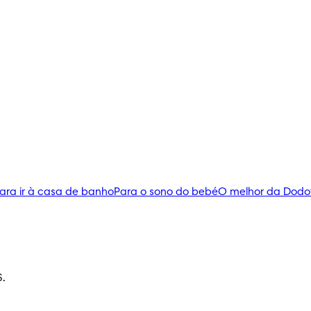
ara ir à casa de banho
Para o sono do bebé
O melhor da Dodo
S.