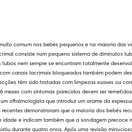
 muito comum nos bebés pequenos e na maioria das ve
acrimal consiste num pequeno sistema de diminutos tu
os tubos nem sempre se encontram totalmente desenvol
 com canais lacrimais bloqueados também podem desen
nfecções têm sido tratadas com limpezas suaves ou co
 6 meses com sintomas parecidos devem ser remetidos 
m oftalmologista que introduz um arame da espessura
os recentes demonstraram que a maioria dos bebés rec
de idade e indicam também que a sondagem precoce não
stiu durante quatro anos. Após uma revisão minuciosa 