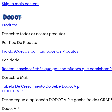
Skip to main content
Produtos
Descobre todos os nossos produtos
Por Tipo De Produto
Fraldas
Cuecas
Toalhitas
Todos Os Produtos
Por Idade
Recém-nascidos
Bebés que gatinham
Bebés que caminham
P
Descobre Mais
Tabela De Crescimiento Do Bebé
Dodot Vip
DODOT VIP
Descarregue a aplicação DODOT VIP e ganhe fraldas GRÁTI
Dodot VIP