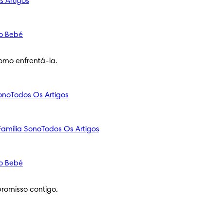
s Artigos
o Bebé
omo enfrentá-la.
ono
Todos Os Artigos
amília
Sono
Todos Os Artigos
o Bebé
romisso contigo.