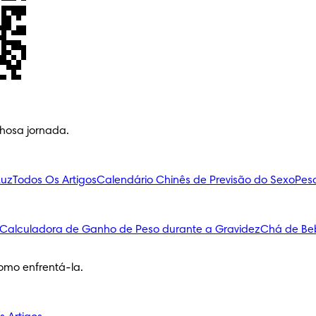
lhosa jornada.
Luz
Todos Os Artigos
Calendário Chinês de Previsão do Sexo
Pes
Calculadora de Ganho de Peso durante a Gravidez
Chá de Be
omo enfrentá-la.