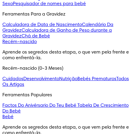
Sexo
Pesquisador de nomes para bebé
Ferramentas Para a Gravidez
Calculadora de Data de Nascimento
Calendário Da
Gravidez
Calculadora de Ganho de Peso durante a
Gravidez
Chá de Bebé
Recém-nascido
Aprende os segredos desta etapa, o que vem pela frente e 
como enfrentá-la.
Recém-nascido (0-3 Meses)
Cuidados
Desenvolvimento
Nutrição
Bebés Prematuros
Todos
Os Artigos
Ferramentas Populares
Factos Do Anivérsario Do Teu Bebé
Tabela De Crescimiento
Do Bebé
Bebé
Aprende os segredos desta etapa, o que vem pela frente e 
como enfrentá-la.