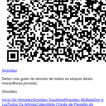
Gravidez
Deixa-nos guiar-te através de todas as etapas desta 
maravilhosa jornada.
Gravidez
Início Da Gravidez
Gravidez Saudável
Gravidez Múltipla
Dar à
Luz
Todos Os Artigos
Calendário Chinês de Previsão do