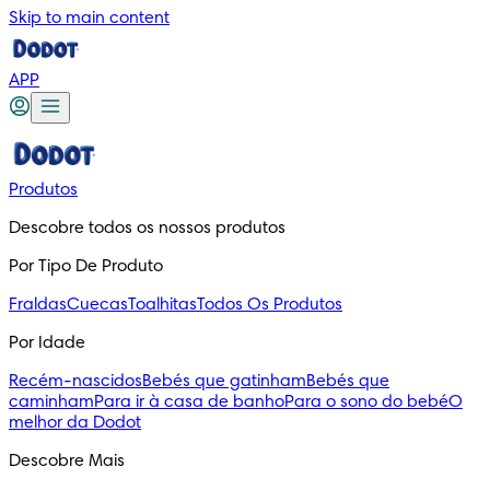
Skip to main content
APP
Produtos
Descobre todos os nossos produtos
Por Tipo De Produto
Fraldas
Cuecas
Toalhitas
Todos Os Produtos
Por Idade
Recém-nascidos
Bebés que gatinham
Bebés que
caminham
Para ir à casa de banho
Para o sono do bebé
O
melhor da Dodot
Descobre Mais