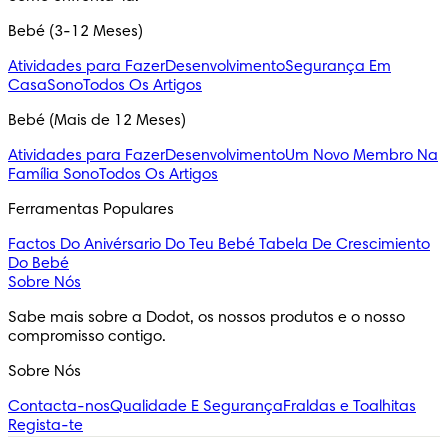
Bebé (3-12 Meses)
Atividades para Fazer
Desenvolvimento
Segurança Em
Casa
Sono
Todos Os Artigos
Bebé (Mais de 12 Meses)
Atividades para Fazer
Desenvolvimento
Um Novo Membro Na
Família
Sono
Todos Os Artigos
Ferramentas Populares
Factos Do Anivérsario Do Teu Bebé
Tabela De Crescimiento
Do Bebé
Sobre Nós
Sabe mais sobre a Dodot, os nossos produtos e o nosso 
compromisso contigo.
Sobre Nós
Contacta-nos
Qualidade E Segurança
Fraldas e Toalhitas
Regista-te