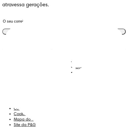
atravessa gerações.
Junta-te ao clube
Descobre Dodot VIP
Regista-te na Dodot
Contacta-nos
Sobre Nós
Termos e Condições
Declaração de Acessibilidade
Privacidade
Os Meus Dados
Cookies
Mapa do Site
Site da P&G