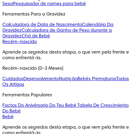
Sexo
Pesquisador de nomes para bebé
Ferramentas Para a Gravidez
Calculadora de Data de Nascimento
Calendário Da
Gravidez
Calculadora de Ganho de Peso durante a
Gravidez
Chá de Bebé
Recém-nascido
Aprende os segredos desta etapa, o que vem pela frente e 
como enfrentá-la.
Recém-nascido (0-3 Meses)
Cuidados
Desenvolvimento
Nutrição
Bebés Prematuros
Todos
Os Artigos
Ferramentas Populares
Factos Do Anivérsario Do Teu Bebé
Tabela De Crescimiento
Do Bebé
Bebé
Aprende os segredos desta etapa, o que vem pela frente e 
como enfrentá-la.