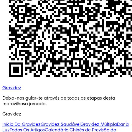
Gravidez
Deixa-nos guiar-te através de todas as etapas desta 
maravilhosa jornada.
Gravidez
Início Da Gravidez
Gravidez Saudável
Gravidez Múltipla
Dar à
Luz
Todos Os Artigos
Calendário Chinês de Previsão do