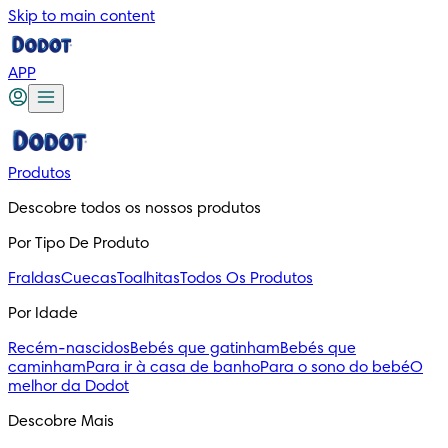
Skip to main content
APP
Produtos
Descobre todos os nossos produtos
Por Tipo De Produto
Fraldas
Cuecas
Toalhitas
Todos Os Produtos
Por Idade
Recém-nascidos
Bebés que gatinham
Bebés que
caminham
Para ir à casa de banho
Para o sono do bebé
O
melhor da Dodot
Descobre Mais