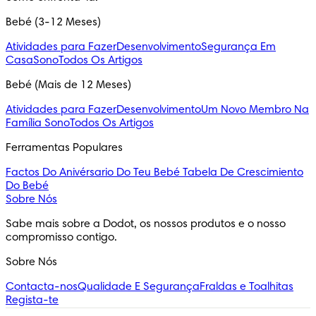
Bebé (3-12 Meses)
Atividades para Fazer
Desenvolvimento
Segurança Em
Casa
Sono
Todos Os Artigos
Bebé (Mais de 12 Meses)
Atividades para Fazer
Desenvolvimento
Um Novo Membro Na
Família
Sono
Todos Os Artigos
Ferramentas Populares
Factos Do Anivérsario Do Teu Bebé
Tabela De Crescimiento
Do Bebé
Sobre Nós
Sabe mais sobre a Dodot, os nossos produtos e o nosso 
compromisso contigo.
Sobre Nós
Contacta-nos
Qualidade E Segurança
Fraldas e Toalhitas
Regista-te