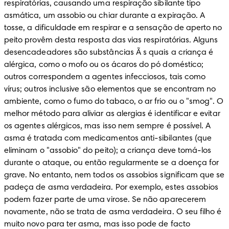
respiratórias, causando uma respiração sibilante tipo 
asmática, um assobio ou chiar durante a expiração. A 
tosse, a dificuldade em respirar e a sensação de aperto no 
peito provêm desta resposta das vias respiratórias. Alguns 
desencadeadores são substâncias Ã s quais a criança é 
alérgica, como o mofo ou os ácaros do pó doméstico; 
outros correspondem a agentes infecciosos, tais como 
vírus; outros inclusive são elementos que se encontram no 
ambiente, como o fumo do tabaco, o ar frio ou o "smog". O 
melhor método para aliviar as alergias é identificar e evitar 
os agentes alérgicos, mas isso nem sempre é possível. A 
asma é tratada com medicamentos anti-sibilantes (que 
eliminam o "assobio" do peito); a criança deve tomá-los 
durante o ataque, ou então regularmente se a doença for 
grave. No entanto, nem todos os assobios significam que se 
padeça de asma verdadeira. Por exemplo, estes assobios 
podem fazer parte de uma virose. Se não aparecerem 
novamente, não se trata de asma verdadeira. O seu filho é 
muito novo para ter asma, mas isso pode de facto 