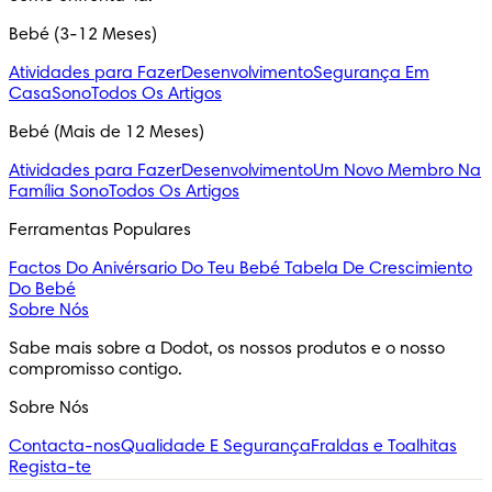
Bebé (3-12 Meses)
Atividades para Fazer
Desenvolvimento
Segurança Em
Casa
Sono
Todos Os Artigos
Bebé (Mais de 12 Meses)
Atividades para Fazer
Desenvolvimento
Um Novo Membro Na
Família
Sono
Todos Os Artigos
Ferramentas Populares
Factos Do Anivérsario Do Teu Bebé
Tabela De Crescimiento
Do Bebé
Sobre Nós
Sabe mais sobre a Dodot, os nossos produtos e o nosso 
compromisso contigo.
Sobre Nós
Contacta-nos
Qualidade E Segurança
Fraldas e Toalhitas
Regista-te