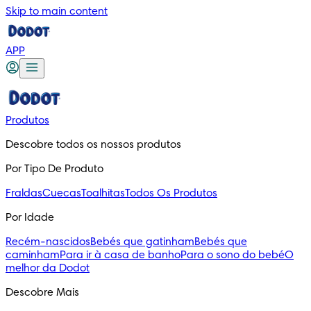
Skip to main content
APP
Produtos
Descobre todos os nossos produtos
Por Tipo De Produto
Fraldas
Cuecas
Toalhitas
Todos Os Produtos
Por Idade
Recém-nascidos
Bebés que gatinham
Bebés que
caminham
Para ir à casa de banho
Para o sono do bebé
O
melhor da Dodot
Descobre Mais