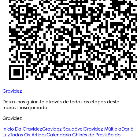
Gravidez
Deixa-nos guiar-te através de todas as etapas desta 
maravilhosa jornada.
Gravidez
Início Da Gravidez
Gravidez Saudável
Gravidez Múltipla
Dar à
Luz
Todos Os Artigos
Calendário Chinês de Previsão do