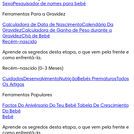
Sexo
Pesquisador de nomes para bebé
Ferramentas Para a Gravidez
Calculadora de Data de Nascimento
Calendário Da
Gravidez
Calculadora de Ganho de Peso durante a
Gravidez
Chá de Bebé
Recém-nascido
Aprende os segredos desta etapa, o que vem pela frente e 
como enfrentá-la.
Recém-nascido (0-3 Meses)
Cuidados
Desenvolvimento
Nutrição
Bebés Prematuros
Todos
Os Artigos
Ferramentas Populares
Factos Do Anivérsario Do Teu Bebé
Tabela De Crescimiento
Do Bebé
Bebé
Aprende os segredos desta etapa, o que vem pela frente e 
como enfrentá-la.