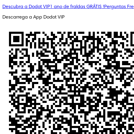
Descubra a Dodot VIP
1 ano de fraldas GRÁTIS !
Perguntas Fr
Descarrega a App Dodot VIP