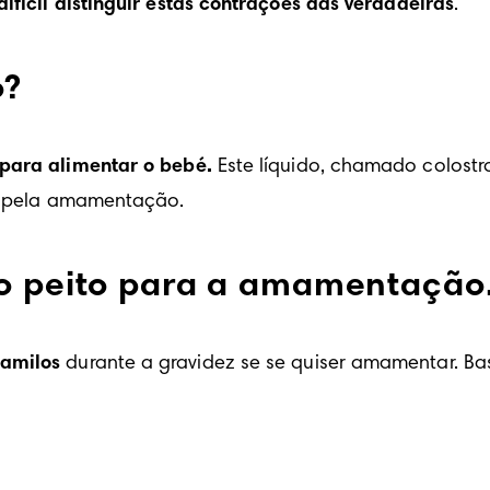
difícil distinguir estas contrações das verdadeiras
.
o?
 para alimentar o bebé.
 Este líquido, chamado colostro
tar pela amamentação.
 o peito para a amamentação
mamilos
 durante a gravidez se se quiser amamentar. Ba