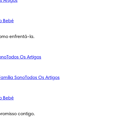
s Artigos
o Bebé
omo enfrentá-la.
ono
Todos Os Artigos
amília
Sono
Todos Os Artigos
o Bebé
romisso contigo.