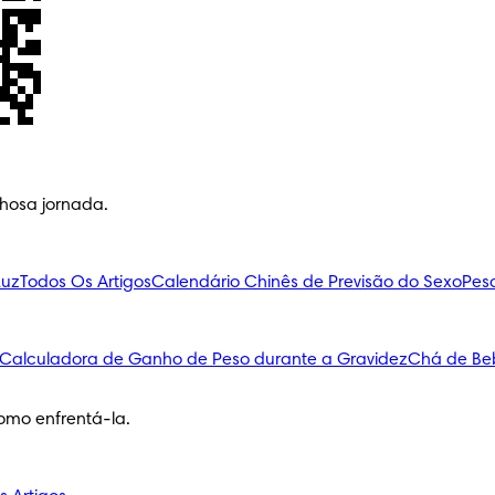
lhosa jornada.
Luz
Todos Os Artigos
Calendário Chinês de Previsão do Sexo
Pes
Calculadora de Ganho de Peso durante a Gravidez
Chá de Be
omo enfrentá-la.