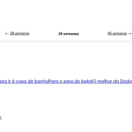
38 semanas
39 semanas
40 semanas
ara ir à casa de banho
Para o sono do bebé
O melhor da Dodo
S.