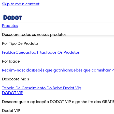
Skip to main content
Produtos
Descobre todos os nossos produtos
Por Tipo De Produto
Fraldas
Cuecas
Toalhitas
Todos Os Produtos
Por Idade
Recém-nascidos
Bebés que gatinham
Bebés que caminham
P
Descobre Mais
Tabela De Crescimiento Do Bebé
Dodot Vip
DODOT VIP
Descarregue a aplicação DODOT VIP e ganhe fraldas GRÁTI
Dodot VIP