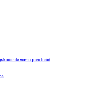
quisador de nomes para bebé
bé