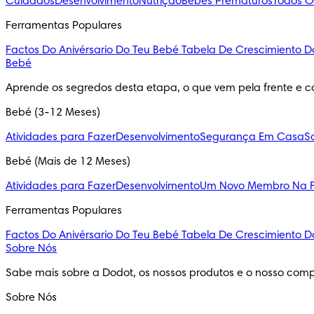
Cuidados
Desenvolvimento
Nutrição
Bebés Prematuros
Todos O
Ferramentas Populares
Factos Do Anivérsario Do Teu Bebé
Tabela De Crescimiento D
Bebé
Aprende os segredos desta etapa, o que vem pela frente e c
Bebé (3-12 Meses)
Atividades para Fazer
Desenvolvimento
Segurança Em Casa
S
Bebé (Mais de 12 Meses)
Atividades para Fazer
Desenvolvimento
Um Novo Membro Na F
Ferramentas Populares
Factos Do Anivérsario Do Teu Bebé
Tabela De Crescimiento D
Sobre Nós
Sabe mais sobre a Dodot, os nossos produtos e o nosso comp
Sobre Nós