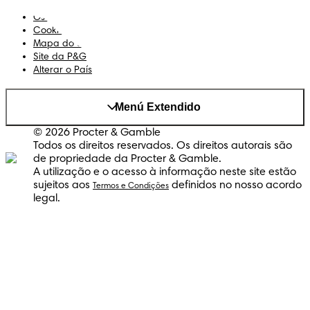
Privacidade
Os Meus Dados
Cookies
Mapa do Site
Site da P&G
Alterar o País
Menú Extendido
© 2026 Procter & Gamble
Todos os direitos reservados. Os direitos autorais são
de propriedade da Procter & Gamble.
A utilização e o acesso à informação neste site estão
sujeitos aos
definidos no nosso acordo
Termos e Condições
legal.