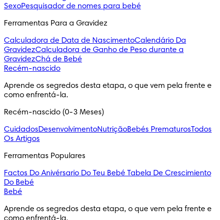
Sexo
Pesquisador de nomes para bebé
Ferramentas Para a Gravidez
Calculadora de Data de Nascimento
Calendário Da
Gravidez
Calculadora de Ganho de Peso durante a
Gravidez
Chá de Bebé
Recém-nascido
Aprende os segredos desta etapa, o que vem pela frente e 
como enfrentá-la.
Recém-nascido (0-3 Meses)
Cuidados
Desenvolvimento
Nutrição
Bebés Prematuros
Todos
Os Artigos
Ferramentas Populares
Factos Do Anivérsario Do Teu Bebé
Tabela De Crescimiento
Do Bebé
Bebé
Aprende os segredos desta etapa, o que vem pela frente e 
como enfrentá-la.