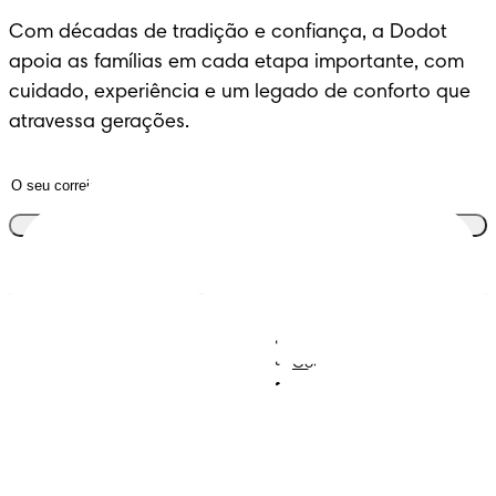
Com décadas de tradição e confiança, a Dodot 
apoia as famílias em cada etapa importante, com 
cuidado, experiência e um legado de conforto que 
atravessa gerações.
Junta-te ao clube
Descobre Dodot VIP
Regista-te na Dodot
Contacta-nos
Sobre Nós
Termos e Condições
Declaração de Acessibilidade