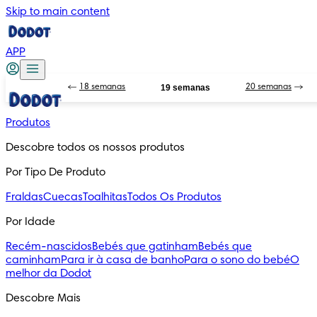
Skip to main content
APP
18 semanas
19 semanas
20 semanas
Produtos
Descobre todos os nossos produtos
Por Tipo De Produto
Fraldas
Cuecas
Toalhitas
Todos Os Produtos
Por Idade
Recém-nascidos
Bebés que gatinham
Bebés que
caminham
Para ir à casa de banho
Para o sono do bebé
O
melhor da Dodot
Descobre Mais