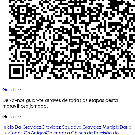
Gravidez
Deixa-nos guiar-te através de todas as etapas desta 
maravilhosa jornada.
Gravidez
Início Da Gravidez
Gravidez Saudável
Gravidez Múltipla
Dar à
Luz
Todos Os Artigos
Calendário Chinês de Previsão do