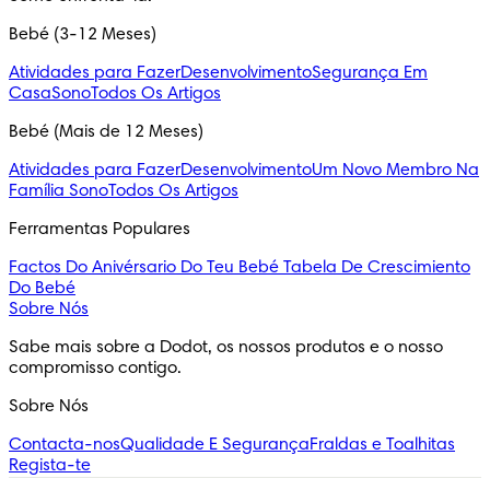
Bebé (3-12 Meses)
Atividades para Fazer
Desenvolvimento
Segurança Em
Casa
Sono
Todos Os Artigos
Bebé (Mais de 12 Meses)
Atividades para Fazer
Desenvolvimento
Um Novo Membro Na
Família
Sono
Todos Os Artigos
Ferramentas Populares
Factos Do Anivérsario Do Teu Bebé
Tabela De Crescimiento
Do Bebé
Sobre Nós
Sabe mais sobre a Dodot, os nossos produtos e o nosso 
compromisso contigo.
Sobre Nós
Contacta-nos
Qualidade E Segurança
Fraldas e Toalhitas
Regista-te