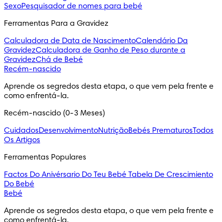
Sexo
Pesquisador de nomes para bebé
Ferramentas Para a Gravidez
Calculadora de Data de Nascimento
Calendário Da
Gravidez
Calculadora de Ganho de Peso durante a
Gravidez
Chá de Bebé
Recém-nascido
Aprende os segredos desta etapa, o que vem pela frente e 
como enfrentá-la.
Recém-nascido (0-3 Meses)
Cuidados
Desenvolvimento
Nutrição
Bebés Prematuros
Todos
Os Artigos
Ferramentas Populares
Factos Do Anivérsario Do Teu Bebé
Tabela De Crescimiento
Do Bebé
Bebé
Aprende os segredos desta etapa, o que vem pela frente e 
como enfrentá-la.