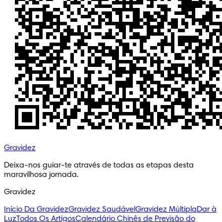
Gravidez
Deixa-nos guiar-te através de todas as etapas desta 
maravilhosa jornada.
Gravidez
Início Da Gravidez
Gravidez Saudável
Gravidez Múltipla
Dar à
Luz
Todos Os Artigos
Calendário Chinês de Previsão do