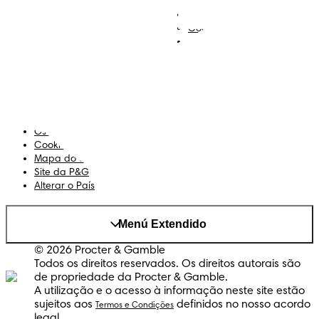
Descobre Dodot VIP
Regista-te na Dodot
Contacta-nos
Sobre Nós
Termos e Condições
Declaração de Acessibilidade
Privacidade
Os Meus Dados
Cookies
Mapa do Site
Site da P&G
Alterar o País
Menú Extendido
© 2026 Procter & Gamble
Todos os direitos reservados. Os direitos autorais são
de propriedade da Procter & Gamble.
A utilização e o acesso à informação neste site estão
sujeitos aos
definidos no nosso acordo
Termos e Condições
legal.