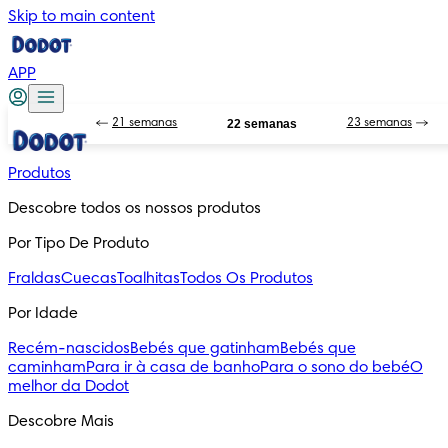
Skip to main content
APP
21 semanas
22 semanas
23 semanas
Produtos
Descobre todos os nossos produtos
Por Tipo De Produto
Fraldas
Cuecas
Toalhitas
Todos Os Produtos
Por Idade
Recém-nascidos
Bebés que gatinham
Bebés que
caminham
Para ir à casa de banho
Para o sono do bebé
O
melhor da Dodot
Descobre Mais