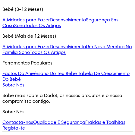
Bebé (3-12 Meses)
Atividades para Fazer
Desenvolvimento
Segurança Em
Casa
Sono
Todos Os Artigos
Bebé (Mais de 12 Meses)
Atividades para Fazer
Desenvolvimento
Um Novo Membro Na
Família
Sono
Todos Os Artigos
Ferramentas Populares
Factos Do Anivérsario Do Teu Bebé
Tabela De Crescimiento
Do Bebé
Sobre Nós
Sabe mais sobre a Dodot, os nossos produtos e o nosso 
compromisso contigo.
Sobre Nós
Contacta-nos
Qualidade E Segurança
Fraldas e Toalhitas
Regista-te