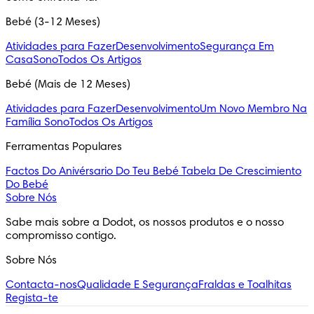
Bebé (3-12 Meses)
Atividades para Fazer
Desenvolvimento
Segurança Em
Casa
Sono
Todos Os Artigos
Bebé (Mais de 12 Meses)
Atividades para Fazer
Desenvolvimento
Um Novo Membro Na
Família
Sono
Todos Os Artigos
Ferramentas Populares
Factos Do Anivérsario Do Teu Bebé
Tabela De Crescimiento
Do Bebé
Sobre Nós
Sabe mais sobre a Dodot, os nossos produtos e o nosso 
compromisso contigo.
Sobre Nós
Contacta-nos
Qualidade E Segurança
Fraldas e Toalhitas
Regista-te