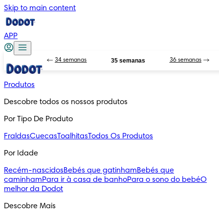
Skip to main content
APP
34 semanas
35 semanas
36 semanas
Produtos
Descobre todos os nossos produtos
Por Tipo De Produto
Fraldas
Cuecas
Toalhitas
Todos Os Produtos
Por Idade
Recém-nascidos
Bebés que gatinham
Bebés que
caminham
Para ir à casa de banho
Para o sono do bebé
O
melhor da Dodot
Descobre Mais