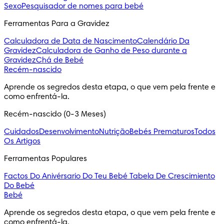
Sexo
Pesquisador de nomes para bebé
Ferramentas Para a Gravidez
Calculadora de Data de Nascimento
Calendário Da
Gravidez
Calculadora de Ganho de Peso durante a
Gravidez
Chá de Bebé
Recém-nascido
Aprende os segredos desta etapa, o que vem pela frente e 
como enfrentá-la.
Recém-nascido (0-3 Meses)
Cuidados
Desenvolvimento
Nutrição
Bebés Prematuros
Todos
Os Artigos
Ferramentas Populares
Factos Do Anivérsario Do Teu Bebé
Tabela De Crescimiento
Do Bebé
Bebé
Aprende os segredos desta etapa, o que vem pela frente e 
como enfrentá-la.