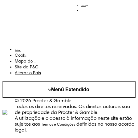
Contacta-nos
Sobre Nós
Termos e Condições
Declaração de Acessibilidade
Privacidade
Os Meus Dados
Cookies
Mapa do Site
Site da P&G
Alterar o País
Menú Extendido
© 2026 Procter & Gamble
Todos os direitos reservados. Os direitos autorais são
de propriedade da Procter & Gamble.
A utilização e o acesso à informação neste site estão
sujeitos aos
definidos no nosso acordo
Termos e Condições
legal.