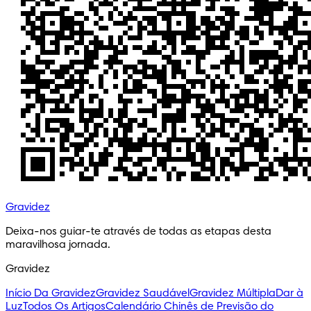
Gravidez
Deixa-nos guiar-te através de todas as etapas desta 
maravilhosa jornada.
Gravidez
Início Da Gravidez
Gravidez Saudável
Gravidez Múltipla
Dar à
Luz
Todos Os Artigos
Calendário Chinês de Previsão do