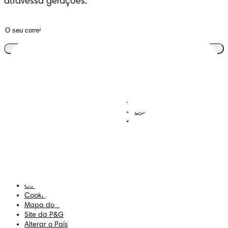
atravessa gerações.
Junta-te ao clube
Descobre Dodot VIP
Regista-te na Dodot
Contacta-nos
Sobre Nós
Termos e Condições
Declaração de Acessibilidade
Privacidade
Os Meus Dados
Cookies
Mapa do Site
Site da P&G
Alterar o País