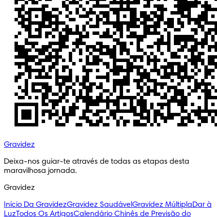
Gravidez
Deixa-nos guiar-te através de todas as etapas desta 
maravilhosa jornada.
Gravidez
Início Da Gravidez
Gravidez Saudável
Gravidez Múltipla
Dar à
Luz
Todos Os Artigos
Calendário Chinês de Previsão do