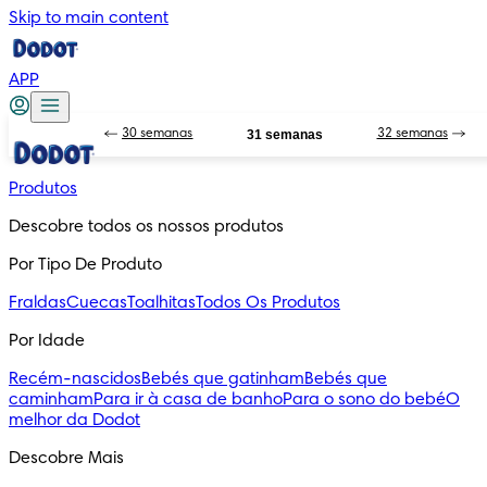
Skip to main content
APP
30 semanas
31 semanas
32 semanas
Produtos
Descobre todos os nossos produtos
Por Tipo De Produto
Fraldas
Cuecas
Toalhitas
Todos Os Produtos
Por Idade
Recém-nascidos
Bebés que gatinham
Bebés que
caminham
Para ir à casa de banho
Para o sono do bebé
O
melhor da Dodot
Descobre Mais