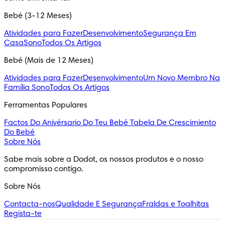
Bebé (3-12 Meses)
Atividades para Fazer
Desenvolvimento
Segurança Em
Casa
Sono
Todos Os Artigos
Bebé (Mais de 12 Meses)
Atividades para Fazer
Desenvolvimento
Um Novo Membro Na
Família
Sono
Todos Os Artigos
Ferramentas Populares
Factos Do Anivérsario Do Teu Bebé
Tabela De Crescimiento
Do Bebé
Sobre Nós
Sabe mais sobre a Dodot, os nossos produtos e o nosso 
compromisso contigo.
Sobre Nós
Contacta-nos
Qualidade E Segurança
Fraldas e Toalhitas
Regista-te