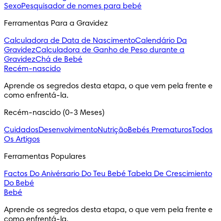
Sexo
Pesquisador de nomes para bebé
Ferramentas Para a Gravidez
Calculadora de Data de Nascimento
Calendário Da
Gravidez
Calculadora de Ganho de Peso durante a
Gravidez
Chá de Bebé
Recém-nascido
Aprende os segredos desta etapa, o que vem pela frente e 
como enfrentá-la.
Recém-nascido (0-3 Meses)
Cuidados
Desenvolvimento
Nutrição
Bebés Prematuros
Todos
Os Artigos
Ferramentas Populares
Factos Do Anivérsario Do Teu Bebé
Tabela De Crescimiento
Do Bebé
Bebé
Aprende os segredos desta etapa, o que vem pela frente e 
como enfrentá-la.