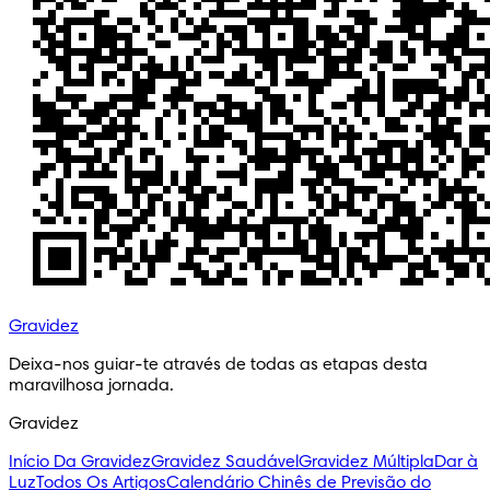
Gravidez
Deixa-nos guiar-te através de todas as etapas desta 
maravilhosa jornada.
Gravidez
Início Da Gravidez
Gravidez Saudável
Gravidez Múltipla
Dar à
Luz
Todos Os Artigos
Calendário Chinês de Previsão do