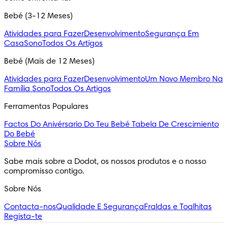
Bebé (3-12 Meses)
Atividades para Fazer
Desenvolvimento
Segurança Em
Casa
Sono
Todos Os Artigos
Bebé (Mais de 12 Meses)
Atividades para Fazer
Desenvolvimento
Um Novo Membro Na
Família
Sono
Todos Os Artigos
Ferramentas Populares
Factos Do Anivérsario Do Teu Bebé
Tabela De Crescimiento
Do Bebé
Sobre Nós
Sabe mais sobre a Dodot, os nossos produtos e o nosso 
compromisso contigo.
Sobre Nós
Contacta-nos
Qualidade E Segurança
Fraldas e Toalhitas
Regista-te