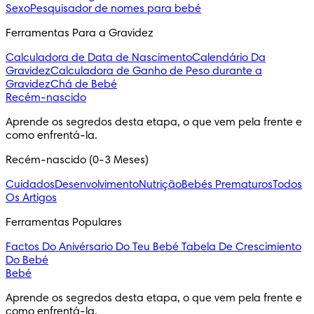
Sexo
Pesquisador de nomes para bebé
Ferramentas Para a Gravidez
Calculadora de Data de Nascimento
Calendário Da
Gravidez
Calculadora de Ganho de Peso durante a
Gravidez
Chá de Bebé
Recém-nascido
Aprende os segredos desta etapa, o que vem pela frente e 
como enfrentá-la.
Recém-nascido (0-3 Meses)
Cuidados
Desenvolvimento
Nutrição
Bebés Prematuros
Todos
Os Artigos
Ferramentas Populares
Factos Do Anivérsario Do Teu Bebé
Tabela De Crescimiento
Do Bebé
Bebé
Aprende os segredos desta etapa, o que vem pela frente e 
como enfrentá-la.