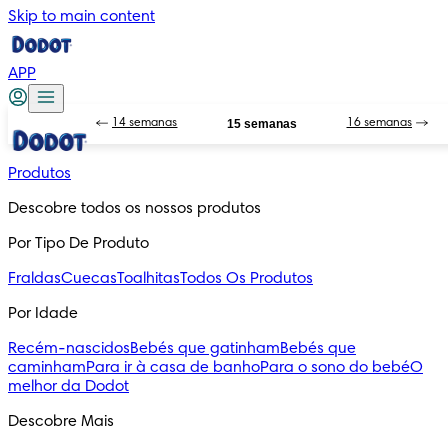
Skip to main content
APP
14 semanas
15 semanas
16 semanas
Produtos
Descobre todos os nossos produtos
Por Tipo De Produto
Fraldas
Cuecas
Toalhitas
Todos Os Produtos
Por Idade
Recém-nascidos
Bebés que gatinham
Bebés que
caminham
Para ir à casa de banho
Para o sono do bebé
O
melhor da Dodot
Descobre Mais