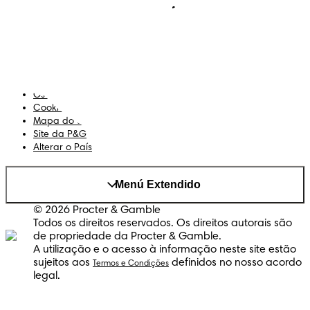
Sobre Nós
Termos e Condições
Declaração de Acessibilidade
Privacidade
Os Meus Dados
Cookies
Mapa do Site
Site da P&G
Alterar o País
Menú Extendido
© 2026 Procter & Gamble
Todos os direitos reservados. Os direitos autorais são
de propriedade da Procter & Gamble.
A utilização e o acesso à informação neste site estão
sujeitos aos
definidos no nosso acordo
Termos e Condições
legal.