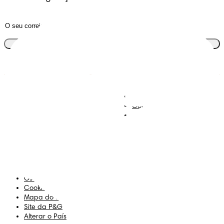
Junta-te ao clube
Descobre Dodot VIP
Regista-te na Dodot
Contacta-nos
Sobre Nós
Termos e Condições
Declaração de Acessibilidade
Privacidade
Os Meus Dados
Cookies
Mapa do Site
Site da P&G
Alterar o País