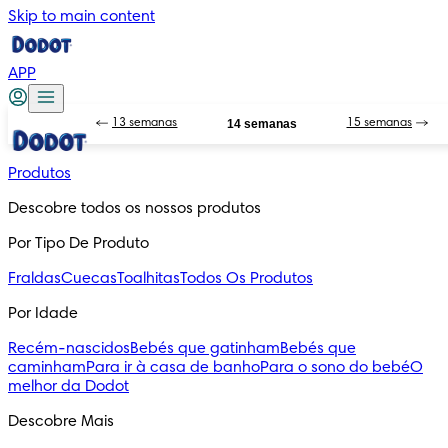
Skip to main content
APP
13 semanas
14 semanas
15 semanas
Produtos
Descobre todos os nossos produtos
Por Tipo De Produto
Fraldas
Cuecas
Toalhitas
Todos Os Produtos
Por Idade
Recém-nascidos
Bebés que gatinham
Bebés que
caminham
Para ir à casa de banho
Para o sono do bebé
O
melhor da Dodot
Descobre Mais