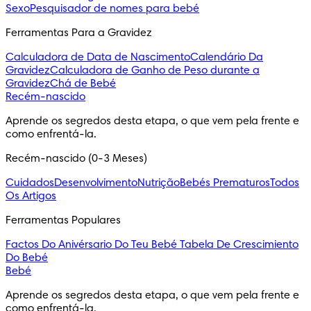
Sexo
Pesquisador de nomes para bebé
Ferramentas Para a Gravidez
Calculadora de Data de Nascimento
Calendário Da
Gravidez
Calculadora de Ganho de Peso durante a
Gravidez
Chá de Bebé
Recém-nascido
Aprende os segredos desta etapa, o que vem pela frente e 
como enfrentá-la.
Recém-nascido (0-3 Meses)
Cuidados
Desenvolvimento
Nutrição
Bebés Prematuros
Todos
Os Artigos
Ferramentas Populares
Factos Do Anivérsario Do Teu Bebé
Tabela De Crescimiento
Do Bebé
Bebé
Aprende os segredos desta etapa, o que vem pela frente e 
como enfrentá-la.