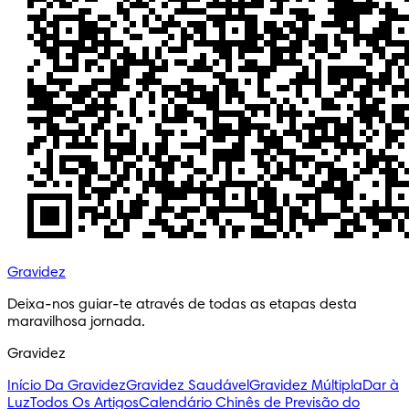
Gravidez
Deixa-nos guiar-te através de todas as etapas desta 
maravilhosa jornada.
Gravidez
Início Da Gravidez
Gravidez Saudável
Gravidez Múltipla
Dar à
Luz
Todos Os Artigos
Calendário Chinês de Previsão do