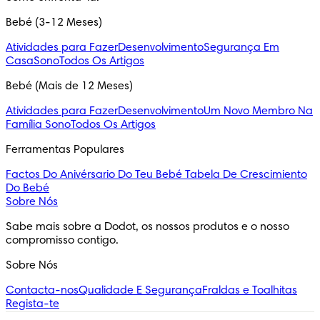
Bebé (3-12 Meses)
Atividades para Fazer
Desenvolvimento
Segurança Em
Casa
Sono
Todos Os Artigos
Bebé (Mais de 12 Meses)
Atividades para Fazer
Desenvolvimento
Um Novo Membro Na
Família
Sono
Todos Os Artigos
Ferramentas Populares
Factos Do Anivérsario Do Teu Bebé
Tabela De Crescimiento
Do Bebé
Sobre Nós
Sabe mais sobre a Dodot, os nossos produtos e o nosso 
compromisso contigo.
Sobre Nós
Contacta-nos
Qualidade E Segurança
Fraldas e Toalhitas
Regista-te