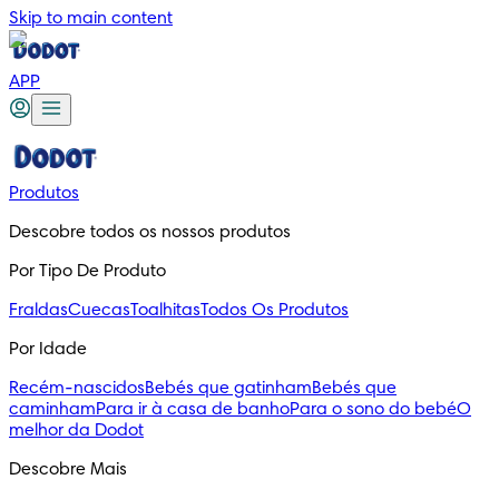
Skip to main content
APP
Produtos
Descobre todos os nossos produtos
Por Tipo De Produto
Fraldas
Cuecas
Toalhitas
Todos Os Produtos
Por Idade
Recém-nascidos
Bebés que gatinham
Bebés que
caminham
Para ir à casa de banho
Para o sono do bebé
O
melhor da Dodot
Descobre Mais