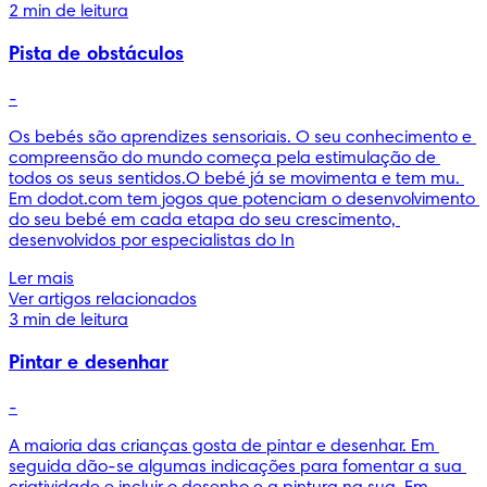
2 min de leitura
Pista de obstáculos
-
Os bebés são aprendizes sensoriais. O seu conhecimento e 
compreensão do mundo começa pela estimulação de 
todos os seus sentidos.O bebé já se movimenta e tem mu. 
Em dodot.com tem jogos que potenciam o desenvolvimento 
do seu bebé em cada etapa do seu crescimento, 
desenvolvidos por especialistas do In
Ler mais
Ver artigos relacionados
3 min de leitura
Pintar e desenhar
-
A maioria das crianças gosta de pintar e desenhar. Em 
seguida dão-se algumas indicações para fomentar a sua 