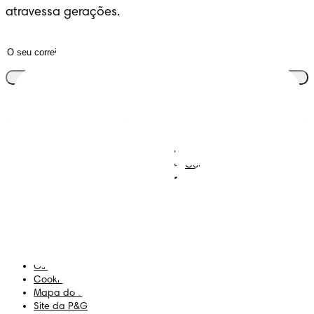
atravessa gerações.
Junta-te ao clube
Descobre Dodot VIP
Regista-te na Dodot
Contacta-nos
Sobre Nós
Termos e Condições
Declaração de Acessibilidade
Privacidade
Os Meus Dados
Cookies
Mapa do Site
Site da P&G