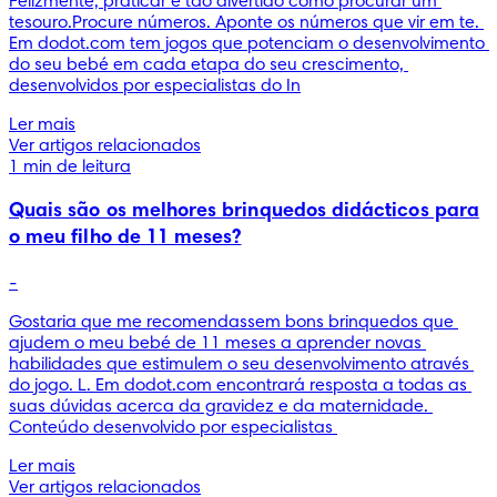
Felizmente, praticar é tão divertido como procurar um 
tesouro.Procure números. Aponte os números que vir em te. 
Em dodot.com tem jogos que potenciam o desenvolvimento 
do seu bebé em cada etapa do seu crescimento, 
desenvolvidos por especialistas do In
Ler mais
Ver artigos relacionados
1 min de leitura
Quais são os melhores brinquedos didácticos para
o meu filho de 11 meses?
-
Gostaria que me recomendassem bons brinquedos que 
ajudem o meu bebé de 11 meses a aprender novas 
habilidades que estimulem o seu desenvolvimento através 
do jogo. L. Em dodot.com encontrará resposta a todas as 
suas dúvidas acerca da gravidez e da maternidade. 
Conteúdo desenvolvido por especialistas 
Ler mais
Ver artigos relacionados