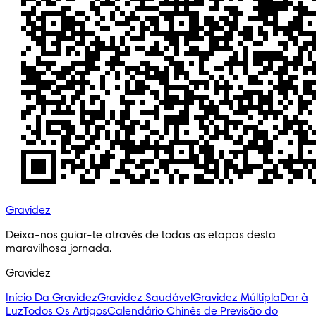
Gravidez
Deixa-nos guiar-te através de todas as etapas desta 
maravilhosa jornada.
Gravidez
Início Da Gravidez
Gravidez Saudável
Gravidez Múltipla
Dar à
Luz
Todos Os Artigos
Calendário Chinês de Previsão do