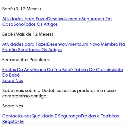
Bebé (3-12 Meses)
Atividades para Fazer
Desenvolvimento
Segurança Em
Casa
Sono
Todos Os Artigos
Bebé (Mais de 12 Meses)
Atividades para Fazer
Desenvolvimento
Um Novo Membro Na
Família
Sono
Todos Os Artigos
Ferramentas Populares
Factos Do Anivérsario Do Teu Bebé
Tabela De Crescimiento
Do Bebé
Sobre Nós
Sabe mais sobre a Dodot, os nossos produtos e o nosso 
compromisso contigo.
Sobre Nós
Contacta-nos
Qualidade E Segurança
Fraldas e Toalhitas
Regista-te