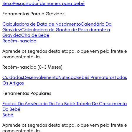
Sexo
Pesquisador de nomes para bebé
Ferramentas Para a Gravidez
Calculadora de Data de Nascimento
Calendário Da
Gravidez
Calculadora de Ganho de Peso durante a
Gravidez
Chá de Bebé
Recém-nascido
Aprende os segredos desta etapa, o que vem pela frente e 
como enfrentá-la.
Recém-nascido (0-3 Meses)
Cuidados
Desenvolvimento
Nutrição
Bebés Prematuros
Todos
Os Artigos
Ferramentas Populares
Factos Do Anivérsario Do Teu Bebé
Tabela De Crescimiento
Do Bebé
Bebé
Aprende os segredos desta etapa, o que vem pela frente e 
como enfrentá-la.