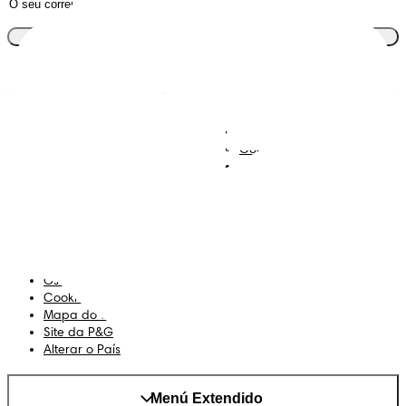
Junta-te ao clube
Descobre Dodot VIP
Regista-te na Dodot
Contacta-nos
Sobre Nós
Termos e Condições
Declaração de Acessibilidade
Privacidade
Os Meus Dados
Cookies
Mapa do Site
Site da P&G
Alterar o País
Menú Extendido