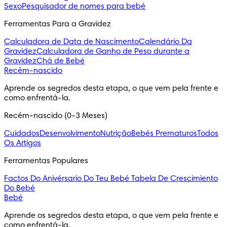
Sexo
Pesquisador de nomes para bebé
Ferramentas Para a Gravidez
Calculadora de Data de Nascimento
Calendário Da
Gravidez
Calculadora de Ganho de Peso durante a
Gravidez
Chá de Bebé
Recém-nascido
Aprende os segredos desta etapa, o que vem pela frente e 
como enfrentá-la.
Recém-nascido (0-3 Meses)
Cuidados
Desenvolvimento
Nutrição
Bebés Prematuros
Todos
Os Artigos
Ferramentas Populares
Factos Do Anivérsario Do Teu Bebé
Tabela De Crescimiento
Do Bebé
Bebé
Aprende os segredos desta etapa, o que vem pela frente e 
como enfrentá-la.