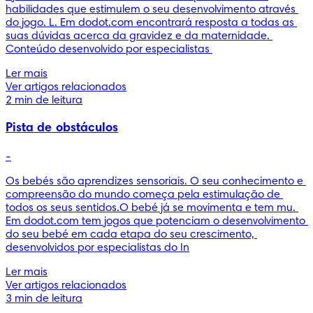
habilidades que estimulem o seu desenvolvimento através 
do jogo. L. Em dodot.com encontrará resposta a todas as 
suas dúvidas acerca da gravidez e da maternidade. 
Conteúdo desenvolvido por especialistas 
Ler mais
Ver artigos relacionados
2 min de leitura
Pista de obstáculos
-
Os bebés são aprendizes sensoriais. O seu conhecimento e 
compreensão do mundo começa pela estimulação de 
todos os seus sentidos.O bebé já se movimenta e tem mu. 
Em dodot.com tem jogos que potenciam o desenvolvimento 
do seu bebé em cada etapa do seu crescimento, 
desenvolvidos por especialistas do In
Ler mais
Ver artigos relacionados
3 min de leitura