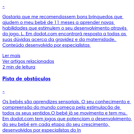
-
Gostaria que me recomendassem bons brinquedos que 
ajudem o meu bebé de 11 meses a aprender novas 
habilidades que estimulem o seu desenvolvimento através 
do jogo. L. Em dodot.com encontrará resposta a todas as 
suas dúvidas acerca da gravidez e da maternidade. 
Conteúdo desenvolvido por especialistas 
Ler mais
Ver artigos relacionados
2 min de leitura
Pista de obstáculos
-
Os bebés são aprendizes sensoriais. O seu conhecimento e 
compreensão do mundo começa pela estimulação de 
todos os seus sentidos.O bebé já se movimenta e tem mu. 
Em dodot.com tem jogos que potenciam o desenvolvimento 
do seu bebé em cada etapa do seu crescimento, 
desenvolvidos por especialistas do In