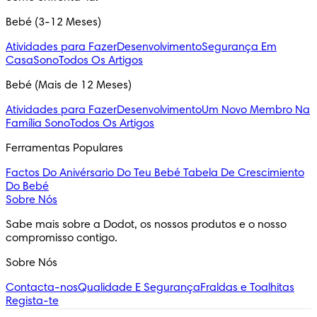
Bebé (3-12 Meses)
Atividades para Fazer
Desenvolvimento
Segurança Em
Casa
Sono
Todos Os Artigos
Bebé (Mais de 12 Meses)
Atividades para Fazer
Desenvolvimento
Um Novo Membro Na
Família
Sono
Todos Os Artigos
Ferramentas Populares
Factos Do Anivérsario Do Teu Bebé
Tabela De Crescimiento
Do Bebé
Sobre Nós
Sabe mais sobre a Dodot, os nossos produtos e o nosso 
compromisso contigo.
Sobre Nós
Contacta-nos
Qualidade E Segurança
Fraldas e Toalhitas
Regista-te