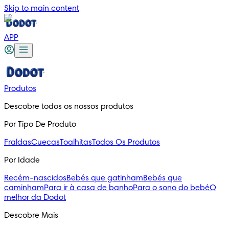
Skip to main content
APP
Produtos
Descobre todos os nossos produtos
Por Tipo De Produto
Fraldas
Cuecas
Toalhitas
Todos Os Produtos
Por Idade
Recém-nascidos
Bebés que gatinham
Bebés que
caminham
Para ir à casa de banho
Para o sono do bebé
O
melhor da Dodot
Descobre Mais