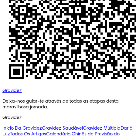
Gravidez
Deixa-nos guiar-te através de todas as etapas desta 
maravilhosa jornada.
Gravidez
Início Da Gravidez
Gravidez Saudável
Gravidez Múltipla
Dar à
Luz
Todos Os Artigos
Calendário Chinês de Previsão do