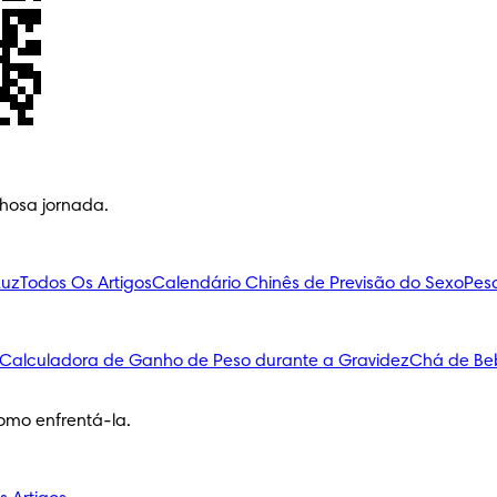
lhosa jornada.
Luz
Todos Os Artigos
Calendário Chinês de Previsão do Sexo
Pes
Calculadora de Ganho de Peso durante a Gravidez
Chá de Be
omo enfrentá-la.