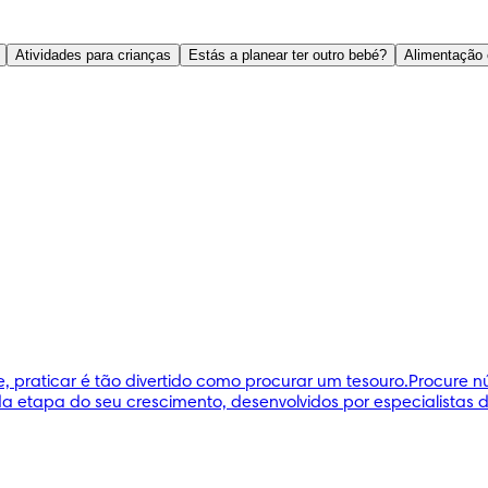
Atividades para crianças
Estás a planear ter outro bebé?
Alimentação 
, praticar é tão divertido como procurar um tesouro.Procure 
etapa do seu crescimento, desenvolvidos por especialistas d