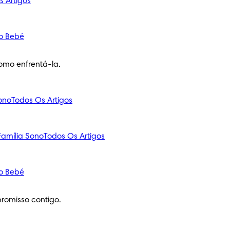
s Artigos
o Bebé
omo enfrentá-la.
ono
Todos Os Artigos
amília
Sono
Todos Os Artigos
o Bebé
romisso contigo.