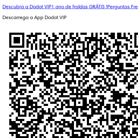
Descubra a Dodot VIP
1 ano de fraldas GRÁTIS !
Perguntas Fr
Descarrega a App Dodot VIP