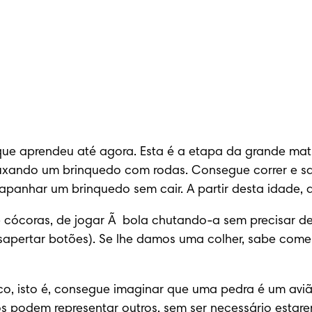
ue aprendeu até agora. Esta é a etapa da grande matu
, puxando um brinquedo com rodas. Consegue correr e s
panhar um brinquedo sem cair. A partir desta idade, a
e cócoras, de jogar Ã  bola chutando-a sem precisar de
rtar botões). Se lhe damos uma colher, sabe comer e i
o, isto é, consegue imaginar que uma pedra é um avião
s podem representar outros, sem ser necessário estare