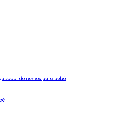
quisador de nomes para bebé
bé