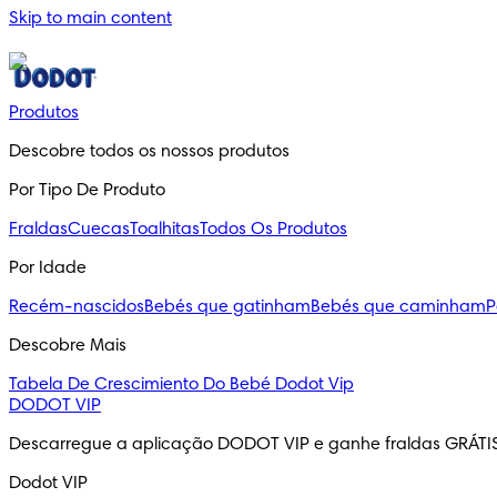
Skip to main content
Produtos
Descobre todos os nossos produtos
Por Tipo De Produto
Fraldas
Cuecas
Toalhitas
Todos Os Produtos
Por Idade
Recém-nascidos
Bebés que gatinham
Bebés que caminham
P
Descobre Mais
Tabela De Crescimiento Do Bebé
Dodot Vip
DODOT VIP
Descarregue a aplicação DODOT VIP e ganhe fraldas GRÁTI
Dodot VIP