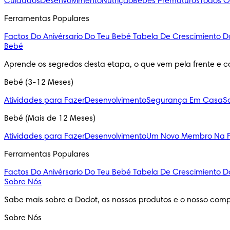
Cuidados
Desenvolvimento
Nutrição
Bebés Prematuros
Todos O
Ferramentas Populares
Factos Do Anivérsario Do Teu Bebé
Tabela De Crescimiento D
Bebé
Aprende os segredos desta etapa, o que vem pela frente e c
Bebé (3-12 Meses)
Atividades para Fazer
Desenvolvimento
Segurança Em Casa
S
Bebé (Mais de 12 Meses)
Atividades para Fazer
Desenvolvimento
Um Novo Membro Na F
Ferramentas Populares
Factos Do Anivérsario Do Teu Bebé
Tabela De Crescimiento D
Sobre Nós
Sabe mais sobre a Dodot, os nossos produtos e o nosso comp
Sobre Nós