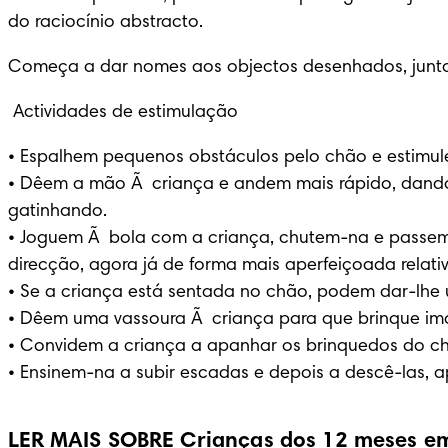
do raciocínio abstracto.
Começa a dar nomes aos objectos desenhados, junta dua
 Actividades de estimulação
• Espalhem pequenos obstáculos pelo chão e estimulem
• Dêem a mão Ã  criança e andem mais rápido, dando
gatinhando.

• Joguem Ã  bola com a criança, chutem-na e passem
direcção, agora já de forma mais aperfeiçoada relativ
• Se a criança está sentada no chão, podem dar-lhe u
• Dêem uma vassoura Ã  criança para que brinque im
• Convidem a criança a apanhar os brinquedos do c
• Ensinem-na a subir escadas e depois a descê-las,
LER MAIS SOBRE Crianças dos 12 meses em