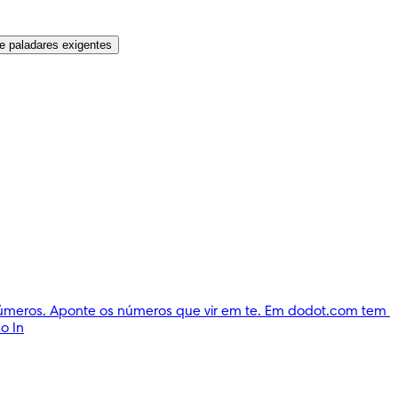
e paladares exigentes
números. Aponte os números que vir em te. Em dodot.com tem 
o In