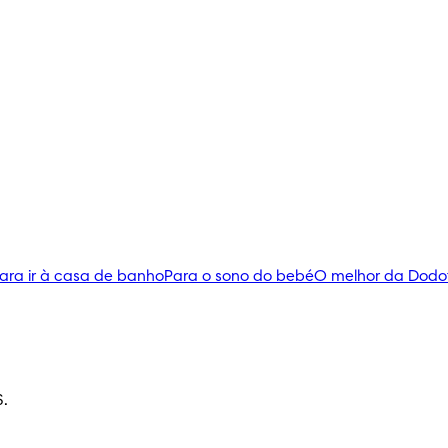
ara ir à casa de banho
Para o sono do bebé
O melhor da Dodo
S.