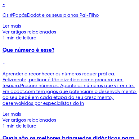
-
Os #PapásDodot e os seus planos Pai-Filho
Ler mais
Ver artigos relacionados
1 min de leitura
Que número é esse?
-
Aprender a reconhecer os números requer prática. 
Felizmente, praticar é tão divertido como procurar um 
tesouro.Procure números. Aponte os números que vir em te. 
Em dodot.com tem jogos que potenciam o desenvolvimento 
do seu bebé em cada etapa do seu crescimento, 
desenvolvidos por especialistas do In
Ler mais
Ver artigos relacionados
1 min de leitura
Quais são os melhores brinquedos didácticos para