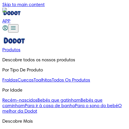
Skip to main content
APP
Produtos
Descobre todos os nossos produtos
Por Tipo De Produto
Fraldas
Cuecas
Toalhitas
Todos Os Produtos
Por Idade
Recém-nascidos
Bebés que gatinham
Bebés que
caminham
Para ir à casa de banho
Para o sono do bebé
O
melhor da Dodot
Descobre Mais