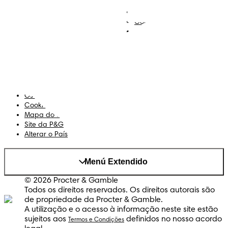
Descobre Dodot VIP
Regista-te na Dodot
Contacta-nos
Sobre Nós
Termos e Condições
Declaração de Acessibilidade
Privacidade
Os Meus Dados
Cookies
Mapa do Site
Site da P&G
Alterar o País
Menú Extendido
© 2026 Procter & Gamble
Todos os direitos reservados. Os direitos autorais são
de propriedade da Procter & Gamble.
A utilização e o acesso à informação neste site estão
sujeitos aos
definidos no nosso acordo
Termos e Condições