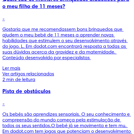
o meu filho de 11 meses?
-
Gostaria que me recomendassem bons brinquedos que 
ajudem o meu bebé de 11 meses a aprender novas 
habilidades que estimulem o seu desenvolvimento através 
do jogo. L. Em dodot.com encontrará resposta a todas as 
suas dúvidas acerca da gravidez e da maternidade. 
Conteúdo desenvolvido por especialistas 
Ler mais
Ver artigos relacionados
2 min de leitura
Pista de obstáculos
-
Os bebés são aprendizes sensoriais. O seu conhecimento e 
compreensão do mundo começa pela estimulação de 
todos os seus sentidos.O bebé já se movimenta e tem mu. 
Em dodot.com tem jogos que potenciam o desenvolvimento 