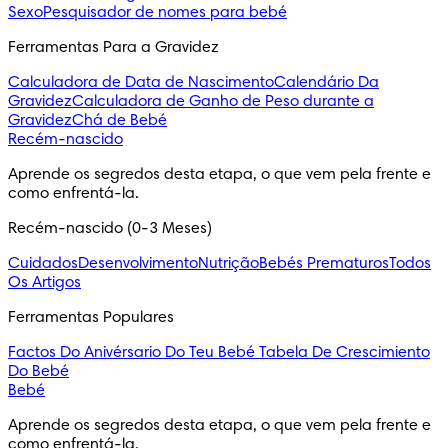
Sexo
Pesquisador de nomes para bebé
Ferramentas Para a Gravidez
Calculadora de Data de Nascimento
Calendário Da
Gravidez
Calculadora de Ganho de Peso durante a
Gravidez
Chá de Bebé
Recém-nascido
Aprende os segredos desta etapa, o que vem pela frente e 
como enfrentá-la.
Recém-nascido (0-3 Meses)
Cuidados
Desenvolvimento
Nutrição
Bebés Prematuros
Todos
Os Artigos
Ferramentas Populares
Factos Do Anivérsario Do Teu Bebé
Tabela De Crescimiento
Do Bebé
Bebé
Aprende os segredos desta etapa, o que vem pela frente e 
como enfrentá-la.