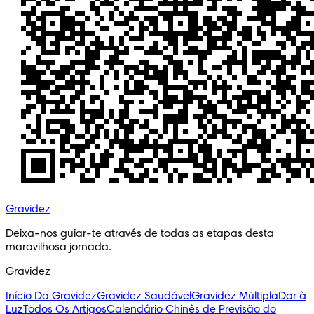
Gravidez
Deixa-nos guiar-te através de todas as etapas desta 
maravilhosa jornada.
Gravidez
Início Da Gravidez
Gravidez Saudável
Gravidez Múltipla
Dar à
Luz
Todos Os Artigos
Calendário Chinês de Previsão do