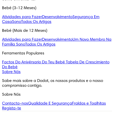
Bebé (3-12 Meses)
Atividades para Fazer
Desenvolvimento
Segurança Em
Casa
Sono
Todos Os Artigos
Bebé (Mais de 12 Meses)
Atividades para Fazer
Desenvolvimento
Um Novo Membro Na
Família
Sono
Todos Os Artigos
Ferramentas Populares
Factos Do Anivérsario Do Teu Bebé
Tabela De Crescimiento
Do Bebé
Sobre Nós
Sabe mais sobre a Dodot, os nossos produtos e o nosso 
compromisso contigo.
Sobre Nós
Contacta-nos
Qualidade E Segurança
Fraldas e Toalhitas
Regista-te