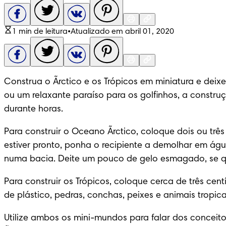
1 min de leitura
•
Atualizado em abril 01, 2020
Construa o Ãrctico e os Trópicos em miniatura e deix
ou um relaxante paraíso para os golfinhos, a constr
durante horas.
Para construir o Oceano Ãrctico, coloque dois ou tr
estiver pronto, ponha o recipiente a demolhar em água
numa bacia. Deite um pouco de gelo esmagado, se quis
Para construir os Trópicos, coloque cerca de três ce
de plástico, pedras, conchas, peixes e animais tropic
Utilize ambos os mini-mundos para falar dos conceito