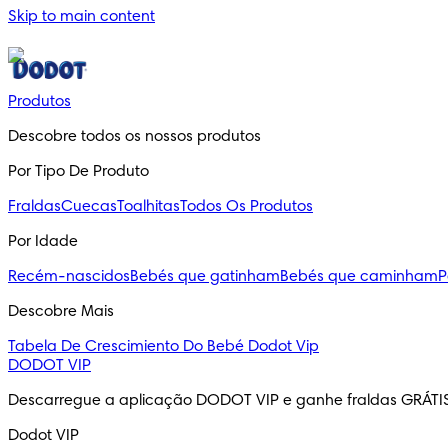
Skip to main content
Produtos
Descobre todos os nossos produtos
Por Tipo De Produto
Fraldas
Cuecas
Toalhitas
Todos Os Produtos
Por Idade
Recém-nascidos
Bebés que gatinham
Bebés que caminham
P
Descobre Mais
Tabela De Crescimiento Do Bebé
Dodot Vip
DODOT VIP
Descarregue a aplicação DODOT VIP e ganhe fraldas GRÁTI
Dodot VIP