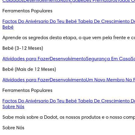
Cuidados
Desenvolvimento
Nutrição
Bebés Prematuros
Todos O
Ferramentas Populares
Factos Do Anivérsario Do Teu Bebé
Tabela De Crescimiento D
Bebé
Aprende os segredos desta etapa, o que vem pela frente e c
Bebé (3-12 Meses)
Atividades para Fazer
Desenvolvimento
Segurança Em Casa
S
Bebé (Mais de 12 Meses)
Atividades para Fazer
Desenvolvimento
Um Novo Membro Na F
Ferramentas Populares
Factos Do Anivérsario Do Teu Bebé
Tabela De Crescimiento D
Sobre Nós
Sabe mais sobre a Dodot, os nossos produtos e o nosso comp
Sobre Nós