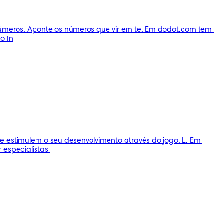
números. Aponte os números que vir em te. Em dodot.com tem 
o In
stimulem o seu desenvolvimento através do jogo. L. Em 
especialistas 