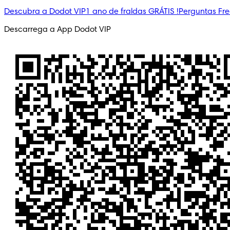
Descubra a Dodot VIP
1 ano de fraldas GRÁTIS !
Perguntas Fr
Descarrega a App Dodot VIP