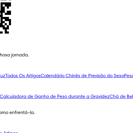
lhosa jornada.
Luz
Todos Os Artigos
Calendário Chinês de Previsão do Sexo
Pes
Calculadora de Ganho de Peso durante a Gravidez
Chá de Be
omo enfrentá-la.