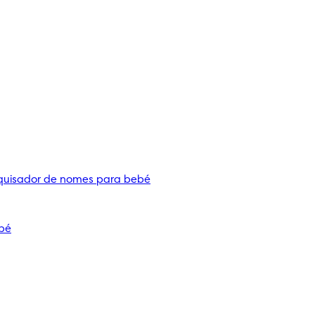
quisador de nomes para bebé
bé