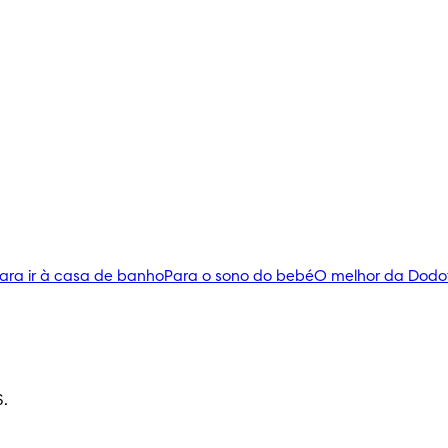
ara ir à casa de banho
Para o sono do bebé
O melhor da Dodo
S.