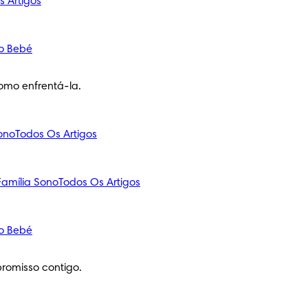
s Artigos
o Bebé
omo enfrentá-la.
ono
Todos Os Artigos
amília
Sono
Todos Os Artigos
o Bebé
romisso contigo.