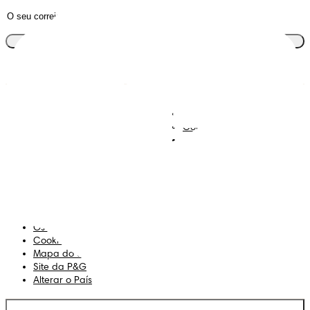
Junta-te ao clube
Descobre Dodot VIP
Regista-te na Dodot
Contacta-nos
Sobre Nós
Termos e Condições
Declaração de Acessibilidade
Privacidade
Os Meus Dados
Cookies
Mapa do Site
Site da P&G
Alterar o País