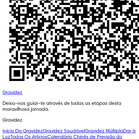
Gravidez
Deixa-nos guiar-te através de todas as etapas desta 
maravilhosa jornada.
Gravidez
Início Da Gravidez
Gravidez Saudável
Gravidez Múltipla
Dar à
Luz
Todos Os Artigos
Calendário Chinês de Previsão do