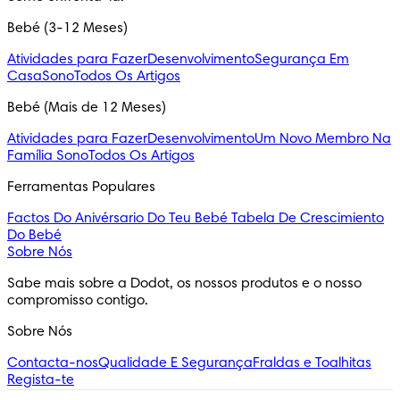
Bebé (3-12 Meses)
Atividades para Fazer
Desenvolvimento
Segurança Em
Casa
Sono
Todos Os Artigos
Bebé (Mais de 12 Meses)
Atividades para Fazer
Desenvolvimento
Um Novo Membro Na
Família
Sono
Todos Os Artigos
Ferramentas Populares
Factos Do Anivérsario Do Teu Bebé
Tabela De Crescimiento
Do Bebé
Sobre Nós
Sabe mais sobre a Dodot, os nossos produtos e o nosso 
compromisso contigo.
Sobre Nós
Contacta-nos
Qualidade E Segurança
Fraldas e Toalhitas
Regista-te