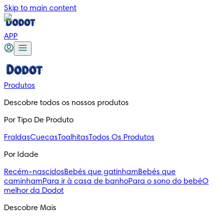
Skip to main content
APP
Produtos
Descobre todos os nossos produtos
Por Tipo De Produto
Fraldas
Cuecas
Toalhitas
Todos Os Produtos
Por Idade
Recém-nascidos
Bebés que gatinham
Bebés que
caminham
Para ir à casa de banho
Para o sono do bebé
O
melhor da Dodot
Descobre Mais