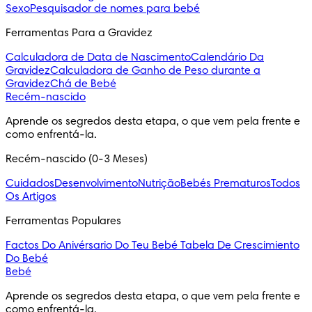
Sexo
Pesquisador de nomes para bebé
Ferramentas Para a Gravidez
Calculadora de Data de Nascimento
Calendário Da
Gravidez
Calculadora de Ganho de Peso durante a
Gravidez
Chá de Bebé
Recém-nascido
Aprende os segredos desta etapa, o que vem pela frente e 
como enfrentá-la.
Recém-nascido (0-3 Meses)
Cuidados
Desenvolvimento
Nutrição
Bebés Prematuros
Todos
Os Artigos
Ferramentas Populares
Factos Do Anivérsario Do Teu Bebé
Tabela De Crescimiento
Do Bebé
Bebé
Aprende os segredos desta etapa, o que vem pela frente e 
como enfrentá-la.