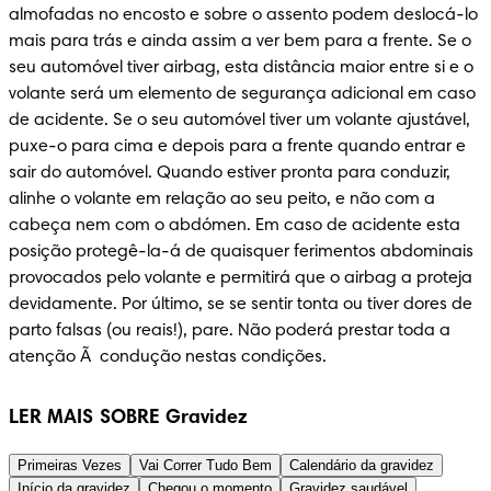
almofadas no encosto e sobre o assento podem deslocá-lo 
mais para trás e ainda assim a ver bem para a frente. Se o 
seu automóvel tiver airbag, esta distância maior entre si e o 
volante será um elemento de segurança adicional em caso 
de acidente. Se o seu automóvel tiver um volante ajustável, 
puxe-o para cima e depois para a frente quando entrar e 
sair do automóvel. Quando estiver pronta para conduzir, 
alinhe o volante em relação ao seu peito, e não com a 
cabeça nem com o abdómen. Em caso de acidente esta 
posição protegê-la-á de quaisquer ferimentos abdominais 
provocados pelo volante e permitirá que o airbag a proteja 
devidamente. Por último, se se sentir tonta ou tiver dores de 
parto falsas (ou reais!), pare. Não poderá prestar toda a 
atenção Ã  condução nestas condições.
LER MAIS SOBRE Gravidez
Primeiras Vezes
Vai Correr Tudo Bem
Calendário da gravidez
Início da gravidez
Chegou o momento
Gravidez saudável