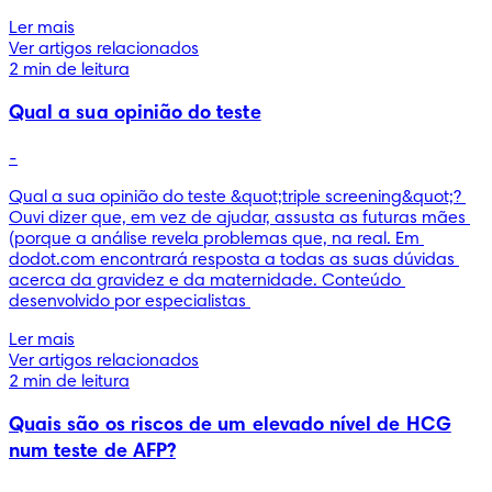
Ler mais
Ver artigos relacionados
2 min de leitura
Qual a sua opinião do teste
-
Qual a sua opinião do teste &quot;triple screening&quot;? 
Ouvi dizer que, em vez de ajudar, assusta as futuras mães 
(porque a análise revela problemas que, na real. Em 
dodot.com encontrará resposta a todas as suas dúvidas 
acerca da gravidez e da maternidade. Conteúdo 
desenvolvido por especialistas 
Ler mais
Ver artigos relacionados
2 min de leitura
Quais são os riscos de um elevado nível de HCG
num teste de AFP?