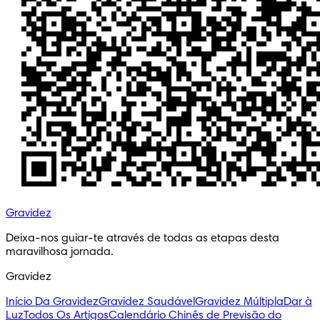
Gravidez
Deixa-nos guiar-te através de todas as etapas desta 
maravilhosa jornada.
Gravidez
Início Da Gravidez
Gravidez Saudável
Gravidez Múltipla
Dar à
Luz
Todos Os Artigos
Calendário Chinês de Previsão do