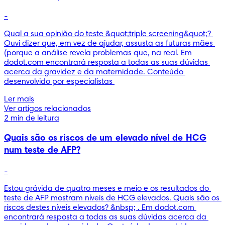
-
Qual a sua opinião do teste &quot;triple screening&quot;? 
Ouvi dizer que, em vez de ajudar, assusta as futuras mães 
(porque a análise revela problemas que, na real. Em 
dodot.com encontrará resposta a todas as suas dúvidas 
acerca da gravidez e da maternidade. Conteúdo 
desenvolvido por especialistas 
Ler mais
Ver artigos relacionados
2 min de leitura
Quais são os riscos de um elevado nível de HCG
num teste de AFP?
-
Estou grávida de quatro meses e meio e os resultados do 
teste de AFP mostram níveis de HCG elevados. Quais são os 
riscos destes níveis elevados? &nbsp; . Em dodot.com 
encontrará resposta a todas as suas dúvidas acerca da 