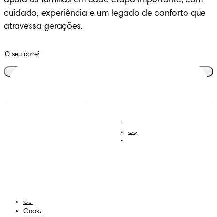
apoia as famílias em cada etapa importante, com 
cuidado, experiência e um legado de conforto que 
atravessa gerações.
Junta-te ao clube
Descobre Dodot VIP
Regista-te na Dodot
Contacta-nos
Sobre Nós
Termos e Condições
Declaração de Acessibilidade
Privacidade
Os Meus Dados
Cookies