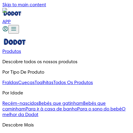
Skip to main content
APP
Produtos
Descobre todos os nossos produtos
Por Tipo De Produto
Fraldas
Cuecas
Toalhitas
Todos Os Produtos
Por Idade
Recém-nascidos
Bebés que gatinham
Bebés que
caminham
Para ir à casa de banho
Para o sono do bebé
O
melhor da Dodot
Descobre Mais