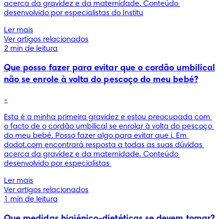
acerca da gravidez e da maternidade. Conteúdo 
desenvolvido por especialistas do Institu
Ler mais
Ver artigos relacionados
2 min de leitura
Que posso fazer para evitar que o cordão umbilical
não se enrole à volta do pescoço do meu bebé?
-
Esta é a minha primeira gravidez e estou preocupada com 
o facto de o cordão umbilical se enrolar à volta do pescoço 
do meu bebé. Posso fazer algo para evitar que i. Em 
dodot.com encontrará resposta a todas as suas dúvidas 
acerca da gravidez e da maternidade. Conteúdo 
desenvolvido por especialistas 
Ler mais
Ver artigos relacionados
1 min de leitura
Que medidas higiénico-dietéticas se devem tomar?