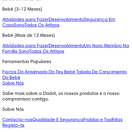
Bebé (3-12 Meses)
Atividades para Fazer
Desenvolvimento
Segurança Em
Casa
Sono
Todos Os Artigos
Bebé (Mais de 12 Meses)
Atividades para Fazer
Desenvolvimento
Um Novo Membro Na
Família
Sono
Todos Os Artigos
Ferramentas Populares
Factos Do Anivérsario Do Teu Bebé
Tabela De Crescimiento
Do Bebé
Sobre Nós
Sabe mais sobre a Dodot, os nossos produtos e o nosso 
compromisso contigo.
Sobre Nós
Contacta-nos
Qualidade E Segurança
Fraldas e Toalhitas
Regista-te