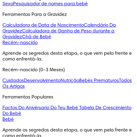
Sexo
Pesquisador de nomes para bebé
Ferramentas Para a Gravidez
Calculadora de Data de Nascimento
Calendário Da
Gravidez
Calculadora de Ganho de Peso durante a
Gravidez
Chá de Bebé
Recém-nascido
Aprende os segredos desta etapa, o que vem pela frente e 
como enfrentá-la.
Recém-nascido (0-3 Meses)
Cuidados
Desenvolvimento
Nutrição
Bebés Prematuros
Todos
Os Artigos
Ferramentas Populares
Factos Do Anivérsario Do Teu Bebé
Tabela De Crescimiento
Do Bebé
Bebé
Aprende os segredos desta etapa, o que vem pela frente e 
como enfrentá-la.