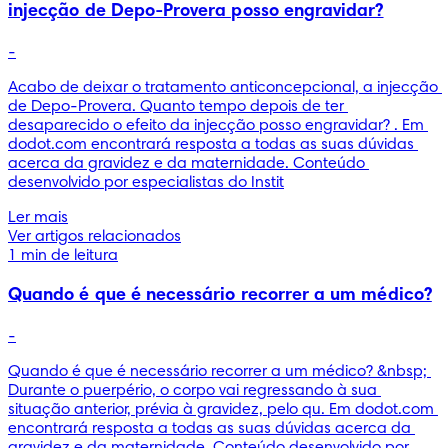
injecção de Depo-Provera posso engravidar?
-
Acabo de deixar o tratamento anticoncepcional, a injecção 
de Depo-Provera. Quanto tempo depois de ter 
desaparecido o efeito da injecção posso engravidar? . Em 
dodot.com encontrará resposta a todas as suas dúvidas 
acerca da gravidez e da maternidade. Conteúdo 
desenvolvido por especialistas do Instit
Ler mais
Ver artigos relacionados
1 min de leitura
Quando é que é necessário recorrer a um médico?
-
Quando é que é necessário recorrer a um médico? &nbsp; 
Durante o puerpério, o corpo vai regressando à sua 
situação anterior, prévia à gravidez, pelo qu. Em dodot.com 
encontrará resposta a todas as suas dúvidas acerca da 
gravidez e da maternidade. Conteúdo desenvolvido por 