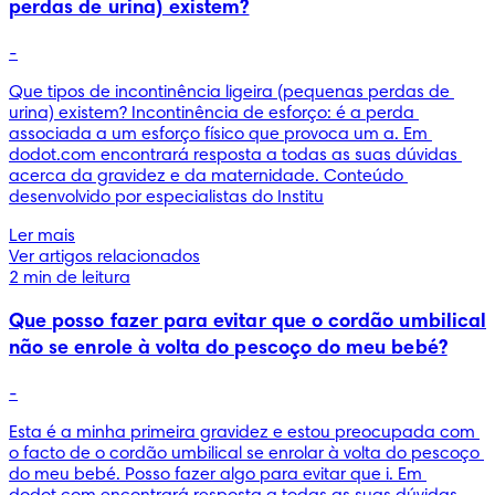
perdas de urina) existem?
-
Que tipos de incontinência ligeira (pequenas perdas de 
urina) existem? Incontinência de esforço: é a perda 
associada a um esforço físico que provoca um a. Em 
dodot.com encontrará resposta a todas as suas dúvidas 
acerca da gravidez e da maternidade. Conteúdo 
desenvolvido por especialistas do Institu
Ler mais
Ver artigos relacionados
2 min de leitura
Que posso fazer para evitar que o cordão umbilical
não se enrole à volta do pescoço do meu bebé?
-
Esta é a minha primeira gravidez e estou preocupada com 
o facto de o cordão umbilical se enrolar à volta do pescoço 
do meu bebé. Posso fazer algo para evitar que i. Em 