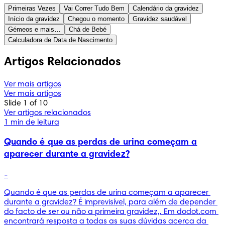
Primeiras Vezes
Vai Correr Tudo Bem
Calendário da gravidez
Início da gravidez
Chegou o momento
Gravidez saudável
Gémeos e mais…
Chá de Bebé
Calculadora de Data de Nascimento
Artigos Relacionados
Ver mais artigos
Ver mais artigos
Slide 1 of 10
Ver artigos relacionados
1 min de leitura
Quando é que as perdas de urina começam a
aparecer durante a gravidez?
-
Quando é que as perdas de urina começam a aparecer 
durante a gravidez? É imprevisível, para além de depender 
do facto de ser ou não a primeira gravidez,. Em dodot.com 
encontrará resposta a todas as suas dúvidas acerca da 