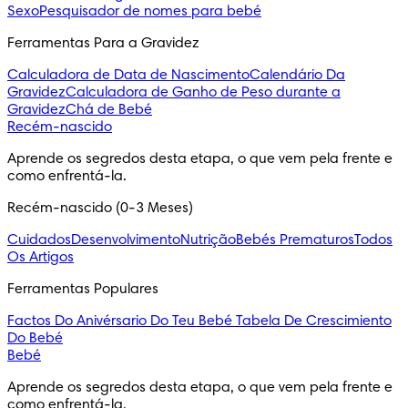
Sexo
Pesquisador de nomes para bebé
Ferramentas Para a Gravidez
Calculadora de Data de Nascimento
Calendário Da
Gravidez
Calculadora de Ganho de Peso durante a
Gravidez
Chá de Bebé
Recém-nascido
Aprende os segredos desta etapa, o que vem pela frente e 
como enfrentá-la.
Recém-nascido (0-3 Meses)
Cuidados
Desenvolvimento
Nutrição
Bebés Prematuros
Todos
Os Artigos
Ferramentas Populares
Factos Do Anivérsario Do Teu Bebé
Tabela De Crescimiento
Do Bebé
Bebé
Aprende os segredos desta etapa, o que vem pela frente e 
como enfrentá-la.