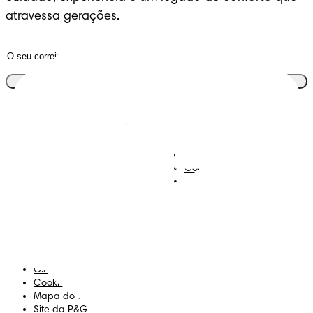
atravessa gerações.
Junta-te ao clube
Descobre Dodot VIP
Regista-te na Dodot
Contacta-nos
Sobre Nós
Termos e Condições
Declaração de Acessibilidade
Privacidade
Os Meus Dados
Cookies
Mapa do Site
Site da P&G