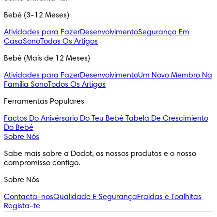
Bebé (3-12 Meses)
Atividades para Fazer
Desenvolvimento
Segurança Em
Casa
Sono
Todos Os Artigos
Bebé (Mais de 12 Meses)
Atividades para Fazer
Desenvolvimento
Um Novo Membro Na
Família
Sono
Todos Os Artigos
Ferramentas Populares
Factos Do Anivérsario Do Teu Bebé
Tabela De Crescimiento
Do Bebé
Sobre Nós
Sabe mais sobre a Dodot, os nossos produtos e o nosso 
compromisso contigo.
Sobre Nós
Contacta-nos
Qualidade E Segurança
Fraldas e Toalhitas
Regista-te