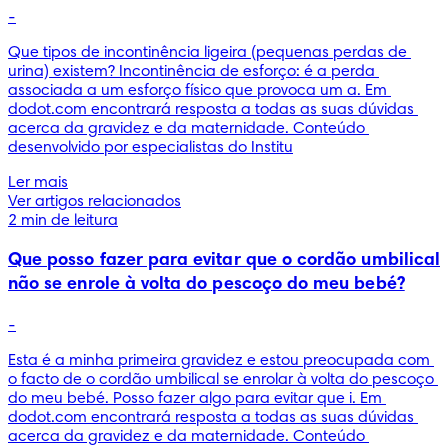
-
Que tipos de incontinência ligeira (pequenas perdas de 
urina) existem? Incontinência de esforço: é a perda 
associada a um esforço físico que provoca um a. Em 
dodot.com encontrará resposta a todas as suas dúvidas 
acerca da gravidez e da maternidade. Conteúdo 
desenvolvido por especialistas do Institu
Ler mais
Ver artigos relacionados
2 min de leitura
Que posso fazer para evitar que o cordão umbilical
não se enrole à volta do pescoço do meu bebé?
-
Esta é a minha primeira gravidez e estou preocupada com 
o facto de o cordão umbilical se enrolar à volta do pescoço 
do meu bebé. Posso fazer algo para evitar que i. Em 
dodot.com encontrará resposta a todas as suas dúvidas 
acerca da gravidez e da maternidade. Conteúdo 