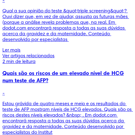
-
Qual a sua opinião do teste &quot;triple screening&quot;? 
Ouvi dizer que, em vez de ajudar, assusta as futuras mães 
(porque a análise revela problemas que, na real. Em 
dodot.com encontrará resposta a todas as suas dúvidas 
acerca da gravidez e da maternidade. Conteúdo 
desenvolvido por especialistas 
Ler mais
Ver artigos relacionados
2 min de leitura
Quais são os riscos de um elevado nível de HCG
num teste de AFP?
-
Estou grávida de quatro meses e meio e os resultados do 
teste de AFP mostram níveis de HCG elevados. Quais são os 
riscos destes níveis elevados? &nbsp; . Em dodot.com 
encontrará resposta a todas as suas dúvidas acerca da 
gravidez e da maternidade. Conteúdo desenvolvido por 
especialistas do Institut