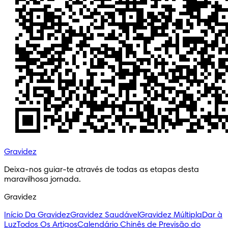
Gravidez
Deixa-nos guiar-te através de todas as etapas desta 
maravilhosa jornada.
Gravidez
Início Da Gravidez
Gravidez Saudável
Gravidez Múltipla
Dar à
Luz
Todos Os Artigos
Calendário Chinês de Previsão do