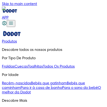
Skip to main content
APP
Produtos
Descobre todos os nossos produtos
Por Tipo De Produto
Fraldas
Cuecas
Toalhitas
Todos Os Produtos
Por Idade
Recém-nascidos
Bebés que gatinham
Bebés que
caminham
Para ir à casa de banho
Para o sono do bebé
O
melhor da Dodot
Descobre Mais