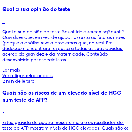
Qual a sua opinião do teste
-
Qual a sua opinião do teste &quot;triple screening&quot;? 
Ouvi dizer que, em vez de ajudar, assusta as futuras mães 
(porque a análise revela problemas que, na real. Em 
dodot.com encontrará resposta a todas as suas dúvidas 
acerca da gravidez e da maternidade. Conteúdo 
desenvolvido por especialistas 
Ler mais
Ver artigos relacionados
2 min de leitura
Quais são os riscos de um elevado nível de HCG
num teste de AFP?
-
Estou grávida de quatro meses e meio e os resultados do 
teste de AFP mostram níveis de HCG elevados. Quais são os 