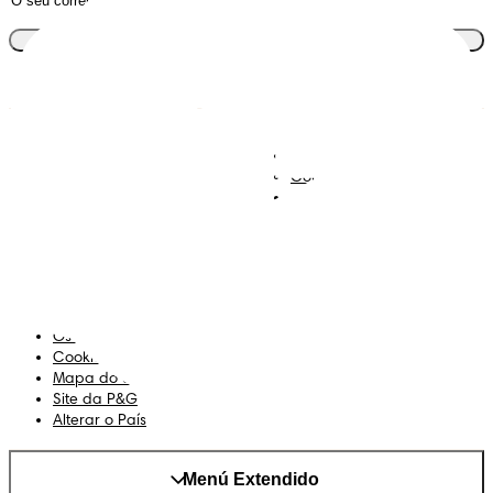
Junta-te ao clube
Descobre Dodot VIP
Regista-te na Dodot
Contacta-nos
Sobre Nós
Termos e Condições
Declaração de Acessibilidade
Privacidade
Os Meus Dados
Cookies
Mapa do Site
Site da P&G
Alterar o País
Menú Extendido