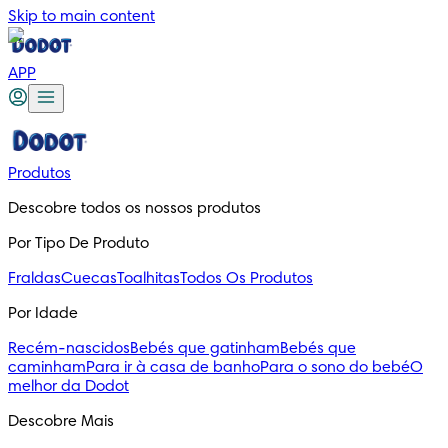
Skip to main content
APP
Produtos
Descobre todos os nossos produtos
Por Tipo De Produto
Fraldas
Cuecas
Toalhitas
Todos Os Produtos
Por Idade
Recém-nascidos
Bebés que gatinham
Bebés que
caminham
Para ir à casa de banho
Para o sono do bebé
O
melhor da Dodot
Descobre Mais