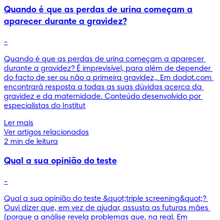
Quando é que as perdas de urina começam a
aparecer durante a gravidez?
-
Quando é que as perdas de urina começam a aparecer 
durante a gravidez? É imprevisível, para além de depender 
do facto de ser ou não a primeira gravidez,. Em dodot.com 
encontrará resposta a todas as suas dúvidas acerca da 
gravidez e da maternidade. Conteúdo desenvolvido por 
especialistas do Institut
Ler mais
Ver artigos relacionados
2 min de leitura
Qual a sua opinião do teste
-
Qual a sua opinião do teste &quot;triple screening&quot;? 
Ouvi dizer que, em vez de ajudar, assusta as futuras mães 
(porque a análise revela problemas que, na real. Em 