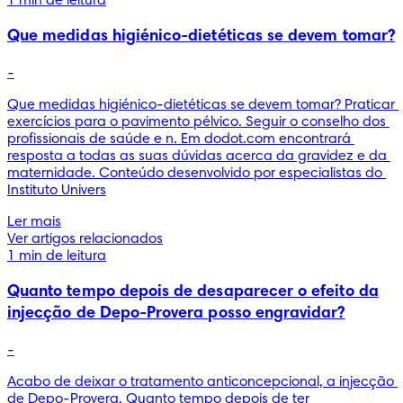
1 min de leitura
Que medidas higiénico-dietéticas se devem tomar?
-
Que medidas higiénico-dietéticas se devem tomar? Praticar 
exercícios para o pavimento pélvico. Seguir o conselho dos 
profissionais de saúde e n. Em dodot.com encontrará 
resposta a todas as suas dúvidas acerca da gravidez e da 
maternidade. Conteúdo desenvolvido por especialistas do 
Instituto Univers
Ler mais
Ver artigos relacionados
1 min de leitura
Quanto tempo depois de desaparecer o efeito da
injecção de Depo-Provera posso engravidar?
-
Acabo de deixar o tratamento anticoncepcional, a injecção 
de Depo-Provera. Quanto tempo depois de ter 