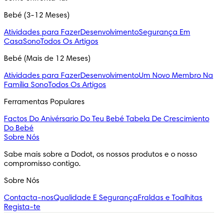
Bebé (3-12 Meses)
Atividades para Fazer
Desenvolvimento
Segurança Em
Casa
Sono
Todos Os Artigos
Bebé (Mais de 12 Meses)
Atividades para Fazer
Desenvolvimento
Um Novo Membro Na
Família
Sono
Todos Os Artigos
Ferramentas Populares
Factos Do Anivérsario Do Teu Bebé
Tabela De Crescimiento
Do Bebé
Sobre Nós
Sabe mais sobre a Dodot, os nossos produtos e o nosso 
compromisso contigo.
Sobre Nós
Contacta-nos
Qualidade E Segurança
Fraldas e Toalhitas
Regista-te