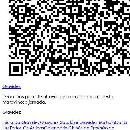
Gravidez
Deixa-nos guiar-te através de todas as etapas desta 
maravilhosa jornada.
Gravidez
Início Da Gravidez
Gravidez Saudável
Gravidez Múltipla
Dar à
Luz
Todos Os Artigos
Calendário Chinês de Previsão do