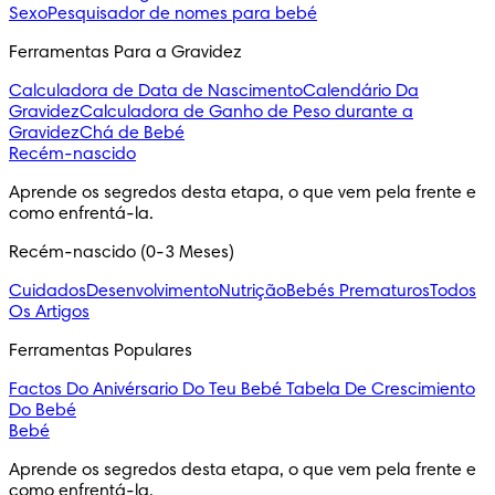
Sexo
Pesquisador de nomes para bebé
Ferramentas Para a Gravidez
Calculadora de Data de Nascimento
Calendário Da
Gravidez
Calculadora de Ganho de Peso durante a
Gravidez
Chá de Bebé
Recém-nascido
Aprende os segredos desta etapa, o que vem pela frente e 
como enfrentá-la.
Recém-nascido (0-3 Meses)
Cuidados
Desenvolvimento
Nutrição
Bebés Prematuros
Todos
Os Artigos
Ferramentas Populares
Factos Do Anivérsario Do Teu Bebé
Tabela De Crescimiento
Do Bebé
Bebé
Aprende os segredos desta etapa, o que vem pela frente e 
como enfrentá-la.