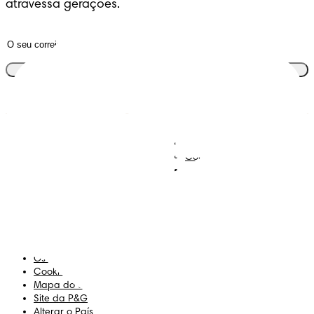
atravessa gerações.
Junta-te ao clube
Descobre Dodot VIP
Regista-te na Dodot
Contacta-nos
Sobre Nós
Termos e Condições
Declaração de Acessibilidade
Privacidade
Os Meus Dados
Cookies
Mapa do Site
Site da P&G
Alterar o País