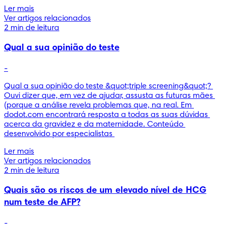
Ler mais
Ver artigos relacionados
2 min de leitura
Qual a sua opinião do teste
-
Qual a sua opinião do teste &quot;triple screening&quot;? 
Ouvi dizer que, em vez de ajudar, assusta as futuras mães 
(porque a análise revela problemas que, na real. Em 
dodot.com encontrará resposta a todas as suas dúvidas 
acerca da gravidez e da maternidade. Conteúdo 
desenvolvido por especialistas 
Ler mais
Ver artigos relacionados
2 min de leitura
Quais são os riscos de um elevado nível de HCG
num teste de AFP?
-