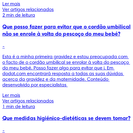
Ler mais
Ver artigos relacionados
2 min de leitura
Que posso fazer para evitar que o cordão umbilical
não se enrole à volta do pescoço do meu bebé?
-
Esta é a minha primeira gravidez e estou preocupada com 
o facto de o cordão umbilical se enrolar à volta do pescoço 
do meu bebé. Posso fazer algo para evitar que i. Em 
dodot.com encontrará resposta a todas as suas dúvidas 
acerca da gravidez e da maternidade. Conteúdo 
desenvolvido por especialistas 
Ler mais
Ver artigos relacionados
1 min de leitura
Que medidas higiénico-dietéticas se devem tomar?
-