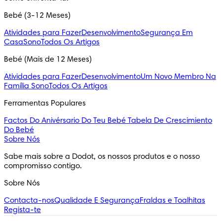
Bebé (3-12 Meses)
Atividades para Fazer
Desenvolvimento
Segurança Em
Casa
Sono
Todos Os Artigos
Bebé (Mais de 12 Meses)
Atividades para Fazer
Desenvolvimento
Um Novo Membro Na
Família
Sono
Todos Os Artigos
Ferramentas Populares
Factos Do Anivérsario Do Teu Bebé
Tabela De Crescimiento
Do Bebé
Sobre Nós
Sabe mais sobre a Dodot, os nossos produtos e o nosso 
compromisso contigo.
Sobre Nós
Contacta-nos
Qualidade E Segurança
Fraldas e Toalhitas
Regista-te