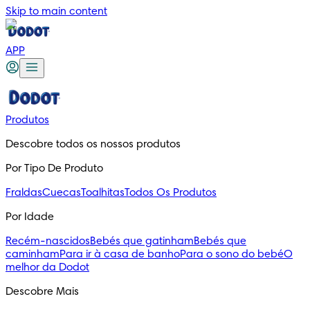
Skip to main content
APP
Produtos
Descobre todos os nossos produtos
Por Tipo De Produto
Fraldas
Cuecas
Toalhitas
Todos Os Produtos
Por Idade
Recém-nascidos
Bebés que gatinham
Bebés que
caminham
Para ir à casa de banho
Para o sono do bebé
O
melhor da Dodot
Descobre Mais