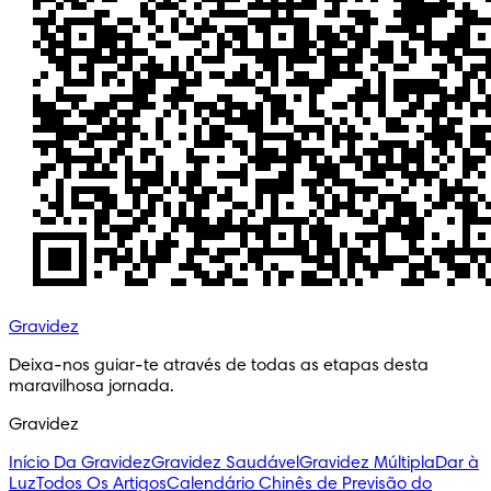
Gravidez
Deixa-nos guiar-te através de todas as etapas desta 
maravilhosa jornada.
Gravidez
Início Da Gravidez
Gravidez Saudável
Gravidez Múltipla
Dar à
Luz
Todos Os Artigos
Calendário Chinês de Previsão do