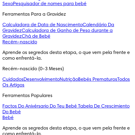
Sexo
Pesquisador de nomes para bebé
Ferramentas Para a Gravidez
Calculadora de Data de Nascimento
Calendário Da
Gravidez
Calculadora de Ganho de Peso durante a
Gravidez
Chá de Bebé
Recém-nascido
Aprende os segredos desta etapa, o que vem pela frente e 
como enfrentá-la.
Recém-nascido (0-3 Meses)
Cuidados
Desenvolvimento
Nutrição
Bebés Prematuros
Todos
Os Artigos
Ferramentas Populares
Factos Do Anivérsario Do Teu Bebé
Tabela De Crescimiento
Do Bebé
Bebé
Aprende os segredos desta etapa, o que vem pela frente e 
como enfrentá-la.