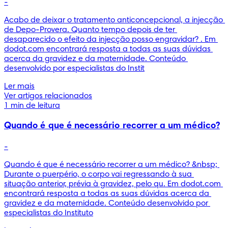
-
Acabo de deixar o tratamento anticoncepcional, a injecção 
de Depo-Provera. Quanto tempo depois de ter 
desaparecido o efeito da injecção posso engravidar? . Em 
dodot.com encontrará resposta a todas as suas dúvidas 
acerca da gravidez e da maternidade. Conteúdo 
desenvolvido por especialistas do Instit
Ler mais
Ver artigos relacionados
1 min de leitura
Quando é que é necessário recorrer a um médico?
-
Quando é que é necessário recorrer a um médico? &nbsp; 
Durante o puerpério, o corpo vai regressando à sua 
situação anterior, prévia à gravidez, pelo qu. Em dodot.com 
encontrará resposta a todas as suas dúvidas acerca da 
gravidez e da maternidade. Conteúdo desenvolvido por 
especialistas do Instituto