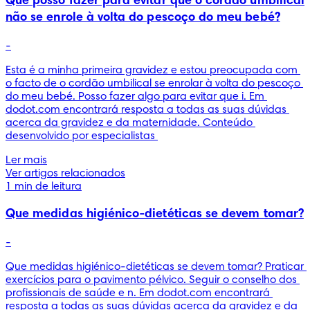
Que posso fazer para evitar que o cordão umbilical
não se enrole à volta do pescoço do meu bebé?
-
Esta é a minha primeira gravidez e estou preocupada com 
o facto de o cordão umbilical se enrolar à volta do pescoço 
do meu bebé. Posso fazer algo para evitar que i. Em 
dodot.com encontrará resposta a todas as suas dúvidas 
acerca da gravidez e da maternidade. Conteúdo 
desenvolvido por especialistas 
Ler mais
Ver artigos relacionados
1 min de leitura
Que medidas higiénico-dietéticas se devem tomar?
-
Que medidas higiénico-dietéticas se devem tomar? Praticar 
exercícios para o pavimento pélvico. Seguir o conselho dos 
profissionais de saúde e n. Em dodot.com encontrará 
resposta a todas as suas dúvidas acerca da gravidez e da 