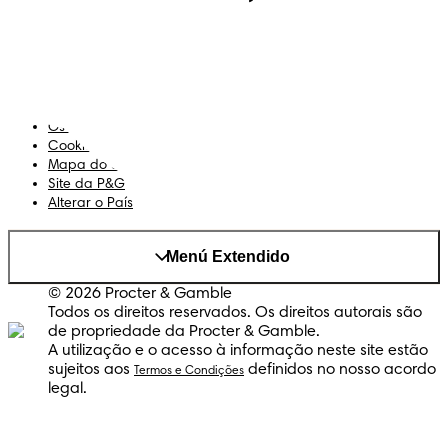
Sobre Nós
Termos e Condições
Declaração de Acessibilidade
Privacidade
Os Meus Dados
Cookies
Mapa do Site
Site da P&G
Alterar o País
Menú Extendido
© 2026 Procter & Gamble
Todos os direitos reservados. Os direitos autorais são
de propriedade da Procter & Gamble.
A utilização e o acesso à informação neste site estão
sujeitos aos
definidos no nosso acordo
Termos e Condições
legal.