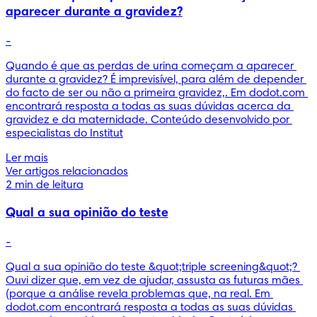
aparecer durante a gravidez?
-
Quando é que as perdas de urina começam a aparecer 
durante a gravidez? É imprevisível, para além de depender 
do facto de ser ou não a primeira gravidez,. Em dodot.com 
encontrará resposta a todas as suas dúvidas acerca da 
gravidez e da maternidade. Conteúdo desenvolvido por 
especialistas do Institut
Ler mais
Ver artigos relacionados
2 min de leitura
Qual a sua opinião do teste
-
Qual a sua opinião do teste &quot;triple screening&quot;? 
Ouvi dizer que, em vez de ajudar, assusta as futuras mães 
(porque a análise revela problemas que, na real. Em 
dodot.com encontrará resposta a todas as suas dúvidas 