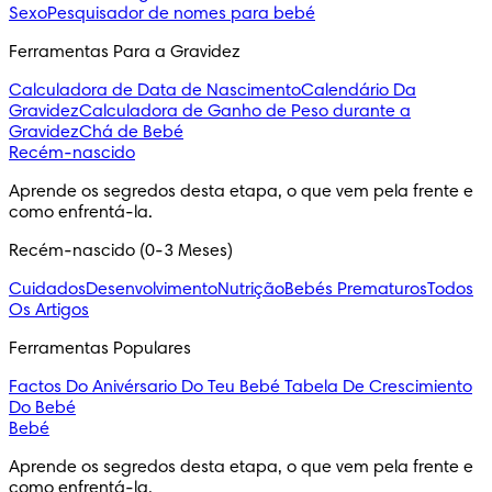
Sexo
Pesquisador de nomes para bebé
Ferramentas Para a Gravidez
Calculadora de Data de Nascimento
Calendário Da
Gravidez
Calculadora de Ganho de Peso durante a
Gravidez
Chá de Bebé
Recém-nascido
Aprende os segredos desta etapa, o que vem pela frente e 
como enfrentá-la.
Recém-nascido (0-3 Meses)
Cuidados
Desenvolvimento
Nutrição
Bebés Prematuros
Todos
Os Artigos
Ferramentas Populares
Factos Do Anivérsario Do Teu Bebé
Tabela De Crescimiento
Do Bebé
Bebé
Aprende os segredos desta etapa, o que vem pela frente e 
como enfrentá-la.