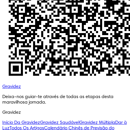
Gravidez
Deixa-nos guiar-te através de todas as etapas desta 
maravilhosa jornada.
Gravidez
Início Da Gravidez
Gravidez Saudável
Gravidez Múltipla
Dar à
Luz
Todos Os Artigos
Calendário Chinês de Previsão do