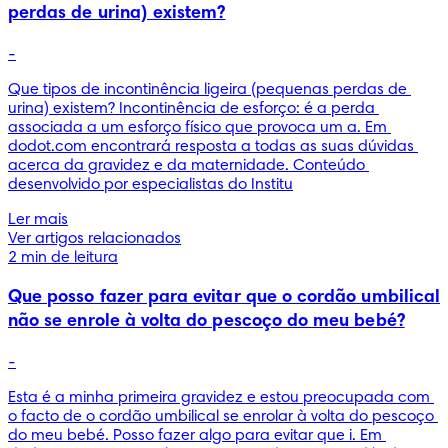
perdas de urina) existem?
-
Que tipos de incontinência ligeira (pequenas perdas de 
urina) existem? Incontinência de esforço: é a perda 
associada a um esforço físico que provoca um a. Em 
dodot.com encontrará resposta a todas as suas dúvidas 
acerca da gravidez e da maternidade. Conteúdo 
desenvolvido por especialistas do Institu
Ler mais
Ver artigos relacionados
2 min de leitura
Que posso fazer para evitar que o cordão umbilical
não se enrole à volta do pescoço do meu bebé?
-
Esta é a minha primeira gravidez e estou preocupada com 
o facto de o cordão umbilical se enrolar à volta do pescoço 
do meu bebé. Posso fazer algo para evitar que i. Em 