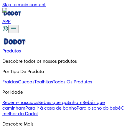
Skip to main content
APP
Produtos
Descobre todos os nossos produtos
Por Tipo De Produto
Fraldas
Cuecas
Toalhitas
Todos Os Produtos
Por Idade
Recém-nascidos
Bebés que gatinham
Bebés que
caminham
Para ir à casa de banho
Para o sono do bebé
O
melhor da Dodot
Descobre Mais