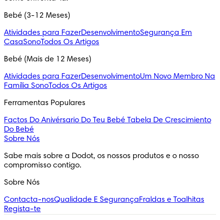
Bebé (3-12 Meses)
Atividades para Fazer
Desenvolvimento
Segurança Em
Casa
Sono
Todos Os Artigos
Bebé (Mais de 12 Meses)
Atividades para Fazer
Desenvolvimento
Um Novo Membro Na
Família
Sono
Todos Os Artigos
Ferramentas Populares
Factos Do Anivérsario Do Teu Bebé
Tabela De Crescimiento
Do Bebé
Sobre Nós
Sabe mais sobre a Dodot, os nossos produtos e o nosso 
compromisso contigo.
Sobre Nós
Contacta-nos
Qualidade E Segurança
Fraldas e Toalhitas
Regista-te