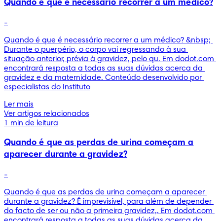
Quando é que é necessário recorrer a um médico?
-
Quando é que é necessário recorrer a um médico? &nbsp; 
Durante o puerpério, o corpo vai regressando à sua 
situação anterior, prévia à gravidez, pelo qu. Em dodot.com 
encontrará resposta a todas as suas dúvidas acerca da 
gravidez e da maternidade. Conteúdo desenvolvido por 
especialistas do Instituto
Ler mais
Ver artigos relacionados
1 min de leitura
Quando é que as perdas de urina começam a
aparecer durante a gravidez?
-
Quando é que as perdas de urina começam a aparecer 
durante a gravidez? É imprevisível, para além de depender 
do facto de ser ou não a primeira gravidez,. Em dodot.com 
encontrará resposta a todas as suas dúvidas acerca da 