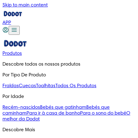
Skip to main content
APP
Produtos
Descobre todos os nossos produtos
Por Tipo De Produto
Fraldas
Cuecas
Toalhitas
Todos Os Produtos
Por Idade
Recém-nascidos
Bebés que gatinham
Bebés que
caminham
Para ir à casa de banho
Para o sono do bebé
O
melhor da Dodot
Descobre Mais