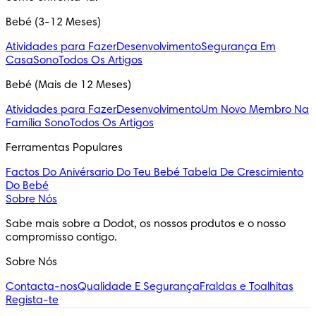
Bebé (3-12 Meses)
Atividades para Fazer
Desenvolvimento
Segurança Em
Casa
Sono
Todos Os Artigos
Bebé (Mais de 12 Meses)
Atividades para Fazer
Desenvolvimento
Um Novo Membro Na
Família
Sono
Todos Os Artigos
Ferramentas Populares
Factos Do Anivérsario Do Teu Bebé
Tabela De Crescimiento
Do Bebé
Sobre Nós
Sabe mais sobre a Dodot, os nossos produtos e o nosso 
compromisso contigo.
Sobre Nós
Contacta-nos
Qualidade E Segurança
Fraldas e Toalhitas
Regista-te