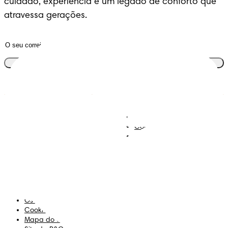
cuidado, experiência e um legado de conforto que 
atravessa gerações.
Junta-te ao clube
Descobre Dodot VIP
Regista-te na Dodot
Contacta-nos
Sobre Nós
Termos e Condições
Declaração de Acessibilidade
Privacidade
Os Meus Dados
Cookies
Mapa do Site