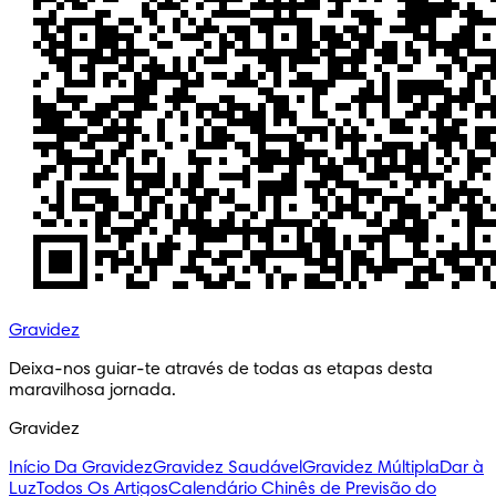
Gravidez
Deixa-nos guiar-te através de todas as etapas desta 
maravilhosa jornada.
Gravidez
Início Da Gravidez
Gravidez Saudável
Gravidez Múltipla
Dar à
Luz
Todos Os Artigos
Calendário Chinês de Previsão do