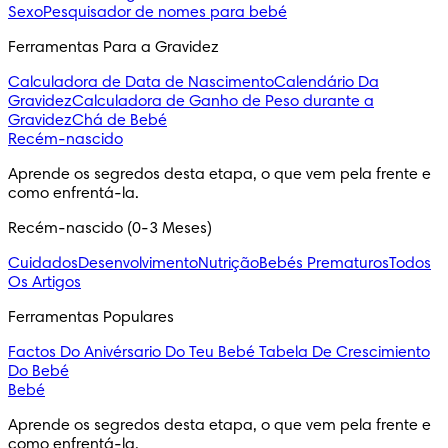
Sexo
Pesquisador de nomes para bebé
Ferramentas Para a Gravidez
Calculadora de Data de Nascimento
Calendário Da
Gravidez
Calculadora de Ganho de Peso durante a
Gravidez
Chá de Bebé
Recém-nascido
Aprende os segredos desta etapa, o que vem pela frente e 
como enfrentá-la.
Recém-nascido (0-3 Meses)
Cuidados
Desenvolvimento
Nutrição
Bebés Prematuros
Todos
Os Artigos
Ferramentas Populares
Factos Do Anivérsario Do Teu Bebé
Tabela De Crescimiento
Do Bebé
Bebé
Aprende os segredos desta etapa, o que vem pela frente e 
como enfrentá-la.