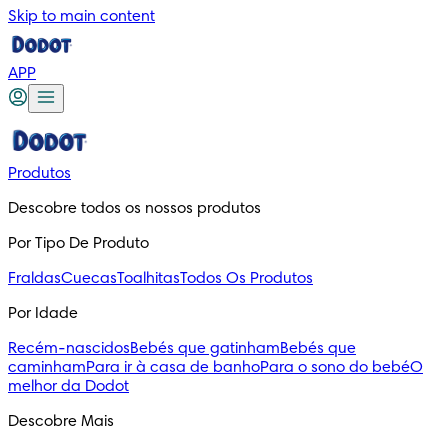
Skip to main content
APP
Produtos
Descobre todos os nossos produtos
Por Tipo De Produto
Fraldas
Cuecas
Toalhitas
Todos Os Produtos
Por Idade
Recém-nascidos
Bebés que gatinham
Bebés que
caminham
Para ir à casa de banho
Para o sono do bebé
O
melhor da Dodot
Descobre Mais