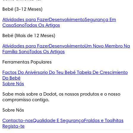
Bebé (3-12 Meses)
Atividades para Fazer
Desenvolvimento
Segurança Em
Casa
Sono
Todos Os Artigos
Bebé (Mais de 12 Meses)
Atividades para Fazer
Desenvolvimento
Um Novo Membro Na
Família
Sono
Todos Os Artigos
Ferramentas Populares
Factos Do Anivérsario Do Teu Bebé
Tabela De Crescimiento
Do Bebé
Sobre Nós
Sabe mais sobre a Dodot, os nossos produtos e o nosso 
compromisso contigo.
Sobre Nós
Contacta-nos
Qualidade E Segurança
Fraldas e Toalhitas
Regista-te