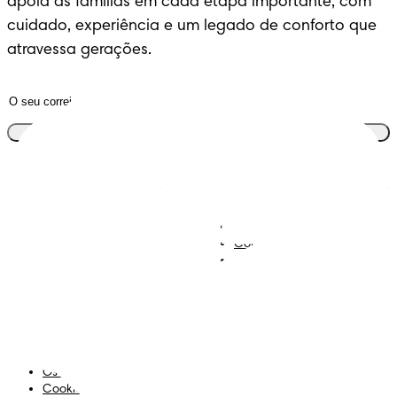
apoia as famílias em cada etapa importante, com 
cuidado, experiência e um legado de conforto que 
atravessa gerações.
Junta-te ao clube
Descobre Dodot VIP
Regista-te na Dodot
Contacta-nos
Sobre Nós
Termos e Condições
Declaração de Acessibilidade
Privacidade
Os Meus Dados
Cookies