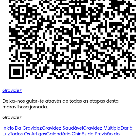
Gravidez
Deixa-nos guiar-te através de todas as etapas desta 
maravilhosa jornada.
Gravidez
Início Da Gravidez
Gravidez Saudável
Gravidez Múltipla
Dar à
Luz
Todos Os Artigos
Calendário Chinês de Previsão do