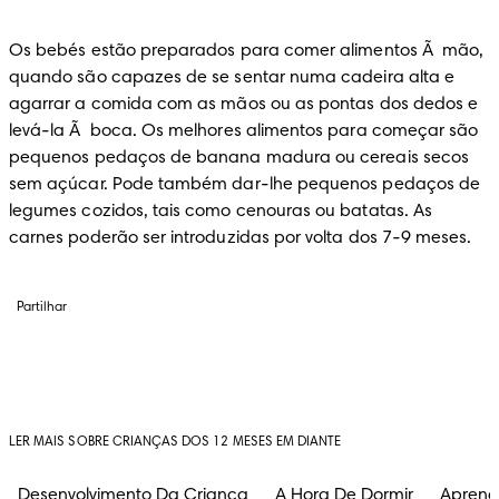
Os bebés estão preparados para comer alimentos Ã  mão, 
quando são capazes de se sentar numa cadeira alta e 
agarrar a comida com as mãos ou as pontas dos dedos e 
levá-la Ã  boca. Os melhores alimentos para começar são 
pequenos pedaços de banana madura ou cereais secos 
sem açúcar. Pode também dar-lhe pequenos pedaços de 
legumes cozidos, tais como cenouras ou batatas. As 
carnes poderão ser introduzidas por volta dos 7-9 meses.
Partilhar
LER MAIS SOBRE CRIANÇAS DOS 12 MESES EM DIANTE
Desenvolvimento Da Criança
A Hora De Dormir
Aprend