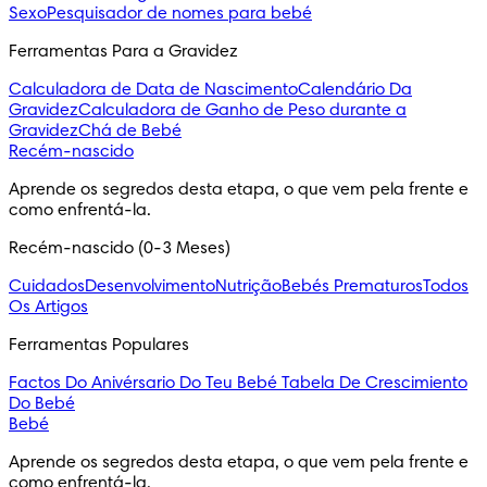
Sexo
Pesquisador de nomes para bebé
Ferramentas Para a Gravidez
Calculadora de Data de Nascimento
Calendário Da
Gravidez
Calculadora de Ganho de Peso durante a
Gravidez
Chá de Bebé
Recém-nascido
Aprende os segredos desta etapa, o que vem pela frente e 
como enfrentá-la.
Recém-nascido (0-3 Meses)
Cuidados
Desenvolvimento
Nutrição
Bebés Prematuros
Todos
Os Artigos
Ferramentas Populares
Factos Do Anivérsario Do Teu Bebé
Tabela De Crescimiento
Do Bebé
Bebé
Aprende os segredos desta etapa, o que vem pela frente e 
como enfrentá-la.