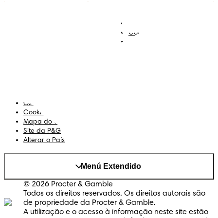
Descobre Dodot VIP
Regista-te na Dodot
Contacta-nos
Sobre Nós
Termos e Condições
Declaração de Acessibilidade
Privacidade
Os Meus Dados
Cookies
Mapa do Site
Site da P&G
Alterar o País
Menú Extendido
© 2026 Procter & Gamble
Todos os direitos reservados. Os direitos autorais são
de propriedade da Procter & Gamble.
A utilização e o acesso à informação neste site estão