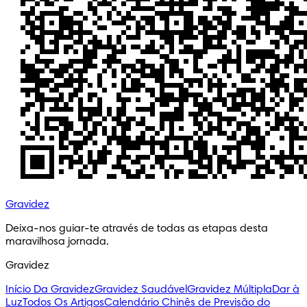
Gravidez
Deixa-nos guiar-te através de todas as etapas desta 
maravilhosa jornada.
Gravidez
Início Da Gravidez
Gravidez Saudável
Gravidez Múltipla
Dar à
Luz
Todos Os Artigos
Calendário Chinês de Previsão do