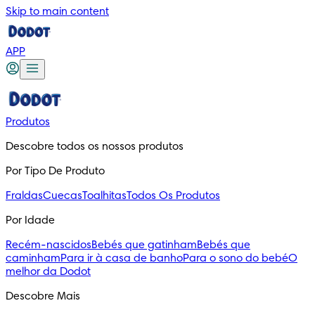
Skip to main content
APP
Produtos
Descobre todos os nossos produtos
Por Tipo De Produto
Fraldas
Cuecas
Toalhitas
Todos Os Produtos
Por Idade
Recém-nascidos
Bebés que gatinham
Bebés que
caminham
Para ir à casa de banho
Para o sono do bebé
O
melhor da Dodot
Descobre Mais