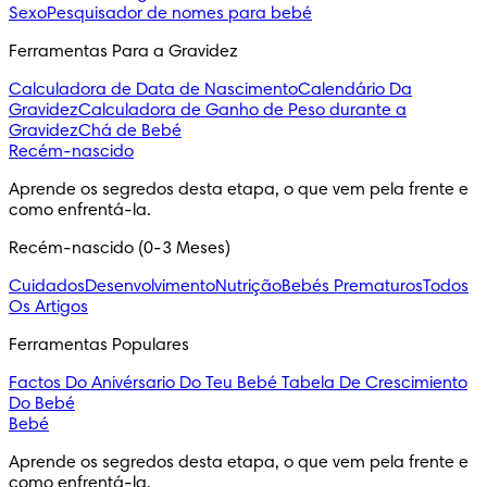
Sexo
Pesquisador de nomes para bebé
Ferramentas Para a Gravidez
Calculadora de Data de Nascimento
Calendário Da
Gravidez
Calculadora de Ganho de Peso durante a
Gravidez
Chá de Bebé
Recém-nascido
Aprende os segredos desta etapa, o que vem pela frente e 
como enfrentá-la.
Recém-nascido (0-3 Meses)
Cuidados
Desenvolvimento
Nutrição
Bebés Prematuros
Todos
Os Artigos
Ferramentas Populares
Factos Do Anivérsario Do Teu Bebé
Tabela De Crescimiento
Do Bebé
Bebé
Aprende os segredos desta etapa, o que vem pela frente e 
como enfrentá-la.