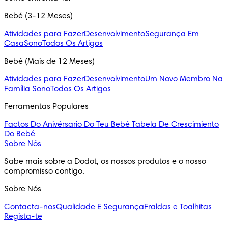
Bebé (3-12 Meses)
Atividades para Fazer
Desenvolvimento
Segurança Em
Casa
Sono
Todos Os Artigos
Bebé (Mais de 12 Meses)
Atividades para Fazer
Desenvolvimento
Um Novo Membro Na
Família
Sono
Todos Os Artigos
Ferramentas Populares
Factos Do Anivérsario Do Teu Bebé
Tabela De Crescimiento
Do Bebé
Sobre Nós
Sabe mais sobre a Dodot, os nossos produtos e o nosso 
compromisso contigo.
Sobre Nós
Contacta-nos
Qualidade E Segurança
Fraldas e Toalhitas
Regista-te