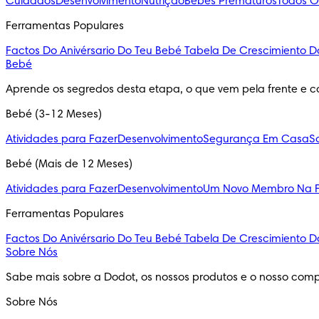
Cuidados
Desenvolvimento
Nutrição
Bebés Prematuros
Todos O
Ferramentas Populares
Factos Do Anivérsario Do Teu Bebé
Tabela De Crescimiento D
Bebé
Aprende os segredos desta etapa, o que vem pela frente e c
Bebé (3-12 Meses)
Atividades para Fazer
Desenvolvimento
Segurança Em Casa
S
Bebé (Mais de 12 Meses)
Atividades para Fazer
Desenvolvimento
Um Novo Membro Na F
Ferramentas Populares
Factos Do Anivérsario Do Teu Bebé
Tabela De Crescimiento D
Sobre Nós
Sabe mais sobre a Dodot, os nossos produtos e o nosso comp
Sobre Nós