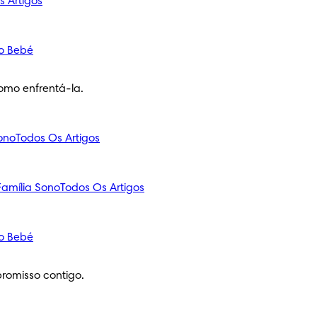
s Artigos
o Bebé
omo enfrentá-la.
ono
Todos Os Artigos
amília
Sono
Todos Os Artigos
o Bebé
romisso contigo.