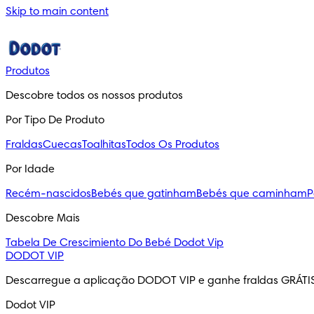
Skip to main content
Produtos
Descobre todos os nossos produtos
Por Tipo De Produto
Fraldas
Cuecas
Toalhitas
Todos Os Produtos
Por Idade
Recém-nascidos
Bebés que gatinham
Bebés que caminham
P
Descobre Mais
Tabela De Crescimiento Do Bebé
Dodot Vip
DODOT VIP
Descarregue a aplicação DODOT VIP e ganhe fraldas GRÁTI
Dodot VIP