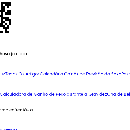
lhosa jornada.
Luz
Todos Os Artigos
Calendário Chinês de Previsão do Sexo
Pes
Calculadora de Ganho de Peso durante a Gravidez
Chá de Be
omo enfrentá-la.