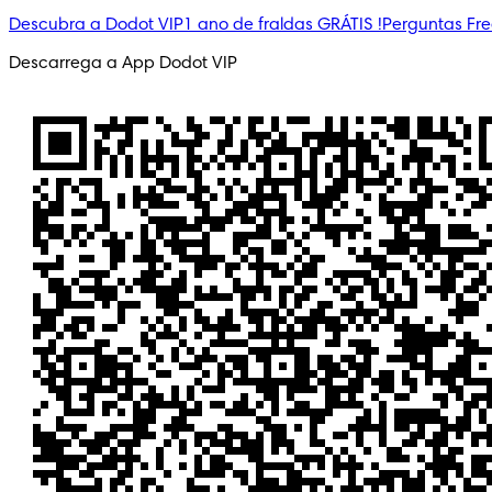
Descubra a Dodot VIP
1 ano de fraldas GRÁTIS !
Perguntas Fr
Descarrega a App Dodot VIP