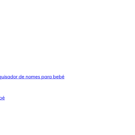
quisador de nomes para bebé
bé