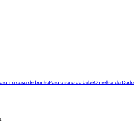
ara ir à casa de banho
Para o sono do bebé
O melhor da Dodo
S.