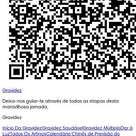
Gravidez
Deixa-nos guiar-te através de todas as etapas desta 
maravilhosa jornada.
Gravidez
Início Da Gravidez
Gravidez Saudável
Gravidez Múltipla
Dar à
Luz
Todos Os Artigos
Calendário Chinês de Previsão do