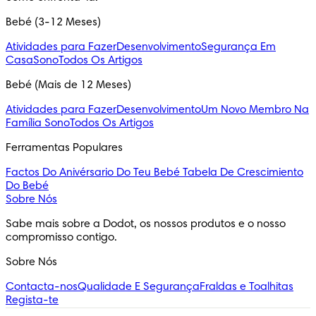
Bebé (3-12 Meses)
Atividades para Fazer
Desenvolvimento
Segurança Em
Casa
Sono
Todos Os Artigos
Bebé (Mais de 12 Meses)
Atividades para Fazer
Desenvolvimento
Um Novo Membro Na
Família
Sono
Todos Os Artigos
Ferramentas Populares
Factos Do Anivérsario Do Teu Bebé
Tabela De Crescimiento
Do Bebé
Sobre Nós
Sabe mais sobre a Dodot, os nossos produtos e o nosso 
compromisso contigo.
Sobre Nós
Contacta-nos
Qualidade E Segurança
Fraldas e Toalhitas
Regista-te