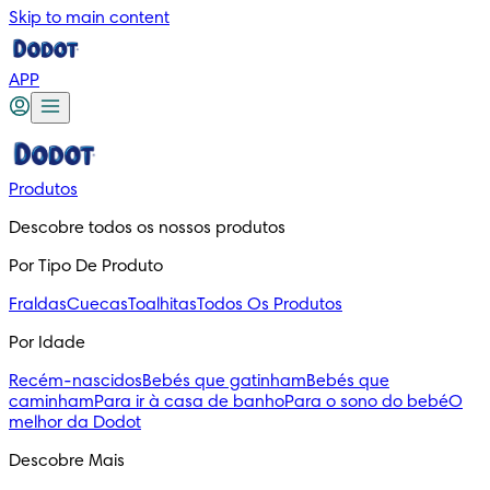
Skip to main content
APP
Produtos
Descobre todos os nossos produtos
Por Tipo De Produto
Fraldas
Cuecas
Toalhitas
Todos Os Produtos
Por Idade
Recém-nascidos
Bebés que gatinham
Bebés que
caminham
Para ir à casa de banho
Para o sono do bebé
O
melhor da Dodot
Descobre Mais