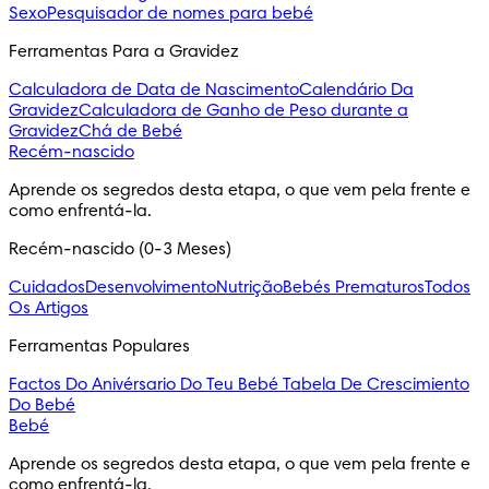
Sexo
Pesquisador de nomes para bebé
Ferramentas Para a Gravidez
Calculadora de Data de Nascimento
Calendário Da
Gravidez
Calculadora de Ganho de Peso durante a
Gravidez
Chá de Bebé
Recém-nascido
Aprende os segredos desta etapa, o que vem pela frente e 
como enfrentá-la.
Recém-nascido (0-3 Meses)
Cuidados
Desenvolvimento
Nutrição
Bebés Prematuros
Todos
Os Artigos
Ferramentas Populares
Factos Do Anivérsario Do Teu Bebé
Tabela De Crescimiento
Do Bebé
Bebé
Aprende os segredos desta etapa, o que vem pela frente e 
como enfrentá-la.