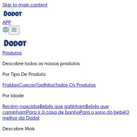
Skip to main content
APP
Produtos
Descobre todos os nossos produtos
Por Tipo De Produto
Fraldas
Cuecas
Toalhitas
Todos Os Produtos
Por Idade
Recém-nascidos
Bebés que gatinham
Bebés que
caminham
Para ir à casa de banho
Para o sono do bebé
O
melhor da Dodot
Descobre Mais