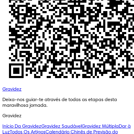
Gravidez
Deixa-nos guiar-te através de todas as etapas desta 
maravilhosa jornada.
Gravidez
Início Da Gravidez
Gravidez Saudável
Gravidez Múltipla
Dar à
Luz
Todos Os Artigos
Calendário Chinês de Previsão do