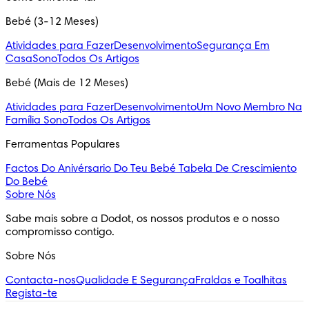
Bebé (3-12 Meses)
Atividades para Fazer
Desenvolvimento
Segurança Em
Casa
Sono
Todos Os Artigos
Bebé (Mais de 12 Meses)
Atividades para Fazer
Desenvolvimento
Um Novo Membro Na
Família
Sono
Todos Os Artigos
Ferramentas Populares
Factos Do Anivérsario Do Teu Bebé
Tabela De Crescimiento
Do Bebé
Sobre Nós
Sabe mais sobre a Dodot, os nossos produtos e o nosso 
compromisso contigo.
Sobre Nós
Contacta-nos
Qualidade E Segurança
Fraldas e Toalhitas
Regista-te