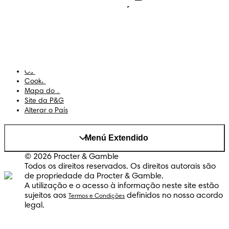
Sobre Nós
Termos e Condições
Declaração de Acessibilidade
Privacidade
Os Meus Dados
Cookies
Mapa do Site
Site da P&G
Alterar o País
Menú Extendido
© 2026 Procter & Gamble
Todos os direitos reservados. Os direitos autorais são
de propriedade da Procter & Gamble.
A utilização e o acesso à informação neste site estão
sujeitos aos
definidos no nosso acordo
Termos e Condições
legal.