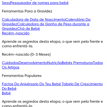
Sexo
Pesquisador de nomes para bebé
Ferramentas Para a Gravidez
Calculadora de Data de Nascimento
Calendário Da
Gravidez
Calculadora de Ganho de Peso durante a
Gravidez
Chá de Bebé
Recém-nascido
Aprende os segredos desta etapa, o que vem pela frente e 
como enfrentá-la.
Recém-nascido (0-3 Meses)
Cuidados
Desenvolvimento
Nutrição
Bebés Prematuros
Todos
Os Artigos
Ferramentas Populares
Factos Do Anivérsario Do Teu Bebé
Tabela De Crescimiento
Do Bebé
Bebé
Aprende os segredos desta etapa, o que vem pela frente e 
como enfrentá-la.