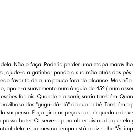
dela. Não o faça. Poderia perder uma etapa maravilhosa
ura, ajude-a a gatinhar pondo a sua mão atrás dos pés 
edo favorito dela um pouco fora do alcance. Mas não h
lo, apoie-a suavemente num ângulo de 45º ( num assen
ressões faciais. Quando ela sorrir, sorria também. Quan
maravilhoso dos "gugu-dá-dá" da sua bebé. Também a 
o suspenso. Faça girar as peças do brinquedo e deixe-
possa bater. Observe-a para obter pistas do que ela g
ctual dela, e ao mesmo tempo está a dizer-lhe "Ãs im