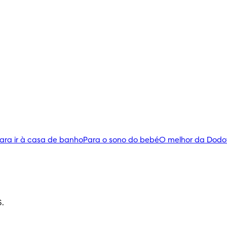
ara ir à casa de banho
Para o sono do bebé
O melhor da Dodo
S.