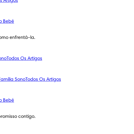
s Artigos
o Bebé
omo enfrentá-la.
ono
Todos Os Artigos
amília
Sono
Todos Os Artigos
o Bebé
romisso contigo.