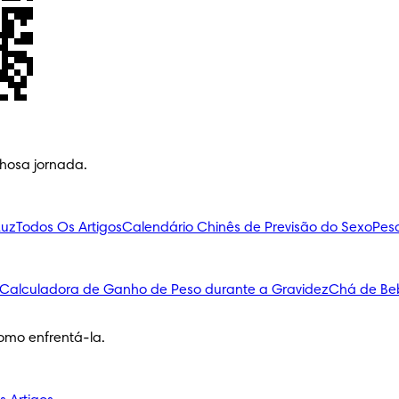
lhosa jornada.
Luz
Todos Os Artigos
Calendário Chinês de Previsão do Sexo
Pes
Calculadora de Ganho de Peso durante a Gravidez
Chá de Be
omo enfrentá-la.