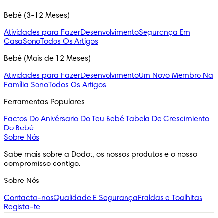
Bebé (3-12 Meses)
Atividades para Fazer
Desenvolvimento
Segurança Em
Casa
Sono
Todos Os Artigos
Bebé (Mais de 12 Meses)
Atividades para Fazer
Desenvolvimento
Um Novo Membro Na
Família
Sono
Todos Os Artigos
Ferramentas Populares
Factos Do Anivérsario Do Teu Bebé
Tabela De Crescimiento
Do Bebé
Sobre Nós
Sabe mais sobre a Dodot, os nossos produtos e o nosso 
compromisso contigo.
Sobre Nós
Contacta-nos
Qualidade E Segurança
Fraldas e Toalhitas
Regista-te