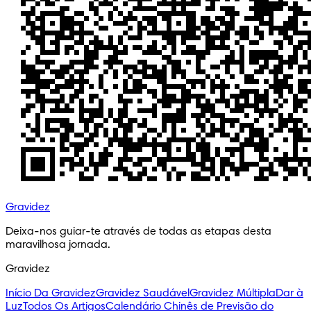
Gravidez
Deixa-nos guiar-te através de todas as etapas desta 
maravilhosa jornada.
Gravidez
Início Da Gravidez
Gravidez Saudável
Gravidez Múltipla
Dar à
Luz
Todos Os Artigos
Calendário Chinês de Previsão do