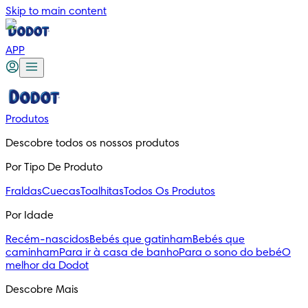
Skip to main content
APP
Produtos
Descobre todos os nossos produtos
Por Tipo De Produto
Fraldas
Cuecas
Toalhitas
Todos Os Produtos
Por Idade
Recém-nascidos
Bebés que gatinham
Bebés que
caminham
Para ir à casa de banho
Para o sono do bebé
O
melhor da Dodot
Descobre Mais