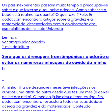
Os pais inexperientes passam muito tempo a preocupar-se 
sobre o que fazer se o seu bebé adoece. Como saber se o 
bebé está realmente doente? O que fazer? Feliz. Em 
dodot.com encontrará artigos sobre a gravidez e a 
maternidade, desenvolvidos com a colaboração dos 
especialistas do Instituto Universitá
Ler mais
Ver artigos relacionados
1 min de leitura
Será que as drenagens transtimpânicas ajudarão a
evitar as numerosas infecções do ouvido da minha
fi
-
A minha filha de dezanove meses teve infecções nos 
ouvidos uma atrás da outra desde que fez um mês (e deixei 
de lhe dar peito). O médico já lhe deu diferentes tipo. Em 
dodot.com encontrará resposta a todas as suas dúvidas 
acerca da gravidez e da maternidade. Conteúdo 