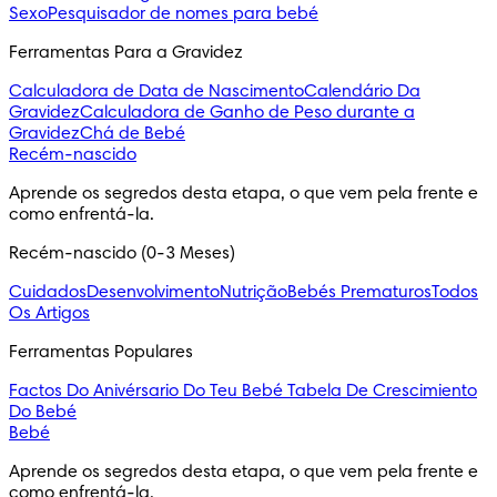
Sexo
Pesquisador de nomes para bebé
Ferramentas Para a Gravidez
Calculadora de Data de Nascimento
Calendário Da
Gravidez
Calculadora de Ganho de Peso durante a
Gravidez
Chá de Bebé
Recém-nascido
Aprende os segredos desta etapa, o que vem pela frente e 
como enfrentá-la.
Recém-nascido (0-3 Meses)
Cuidados
Desenvolvimento
Nutrição
Bebés Prematuros
Todos
Os Artigos
Ferramentas Populares
Factos Do Anivérsario Do Teu Bebé
Tabela De Crescimiento
Do Bebé
Bebé
Aprende os segredos desta etapa, o que vem pela frente e 
como enfrentá-la.