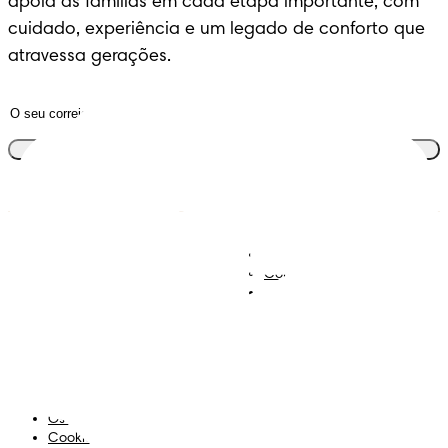
apoia as famílias em cada etapa importante, com 
cuidado, experiência e um legado de conforto que 
atravessa gerações.
Junta-te ao clube
Descobre Dodot VIP
Regista-te na Dodot
Contacta-nos
Sobre Nós
Termos e Condições
Declaração de Acessibilidade
Privacidade
Os Meus Dados
Cookies