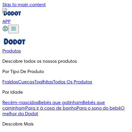
Skip to main content
APP
Produtos
Descobre todos os nossos produtos
Por Tipo De Produto
Fraldas
Cuecas
Toalhitas
Todos Os Produtos
Por Idade
Recém-nascidos
Bebés que gatinham
Bebés que
caminham
Para ir à casa de banho
Para o sono do bebé
O
melhor da Dodot
Descobre Mais