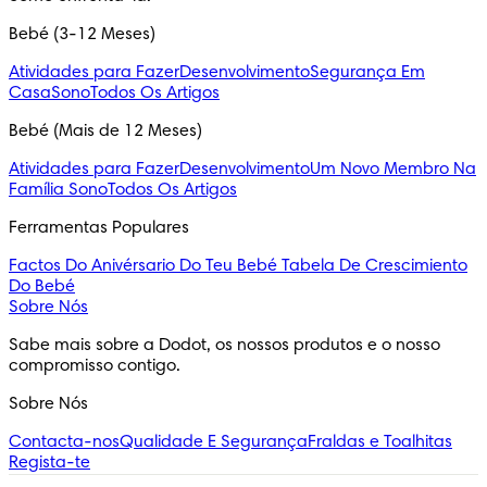
Bebé (3-12 Meses)
Atividades para Fazer
Desenvolvimento
Segurança Em
Casa
Sono
Todos Os Artigos
Bebé (Mais de 12 Meses)
Atividades para Fazer
Desenvolvimento
Um Novo Membro Na
Família
Sono
Todos Os Artigos
Ferramentas Populares
Factos Do Anivérsario Do Teu Bebé
Tabela De Crescimiento
Do Bebé
Sobre Nós
Sabe mais sobre a Dodot, os nossos produtos e o nosso 
compromisso contigo.
Sobre Nós
Contacta-nos
Qualidade E Segurança
Fraldas e Toalhitas
Regista-te