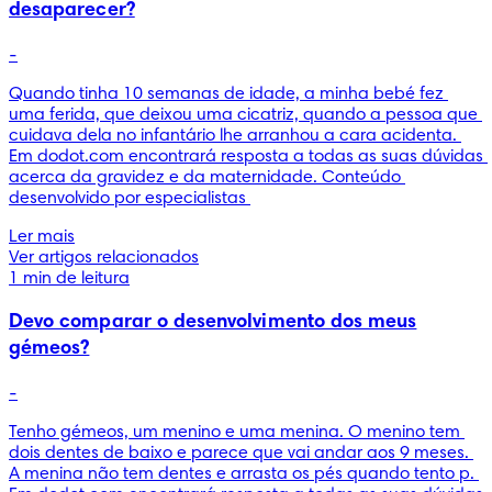
desaparecer?
-
Quando tinha 10 semanas de idade, a minha bebé fez 
uma ferida, que deixou uma cicatriz, quando a pessoa que 
cuidava dela no infantário lhe arranhou a cara acidenta. 
Em dodot.com encontrará resposta a todas as suas dúvidas 
acerca da gravidez e da maternidade. Conteúdo 
desenvolvido por especialistas 
Ler mais
Ver artigos relacionados
1 min de leitura
Devo comparar o desenvolvimento dos meus
gémeos?
-
Tenho gémeos, um menino e uma menina. O menino tem 
dois dentes de baixo e parece que vai andar aos 9 meses. 
A menina não tem dentes e arrasta os pés quando tento p. 