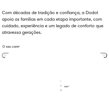
Com décadas de tradição e confiança, a Dodot 
apoia as famílias em cada etapa importante, com 
cuidado, experiência e um legado de conforto que 
atravessa gerações.
Junta-te ao clube
Descobre Dodot VIP
Regista-te na Dodot
Contacta-nos
Sobre Nós
Termos e Condições