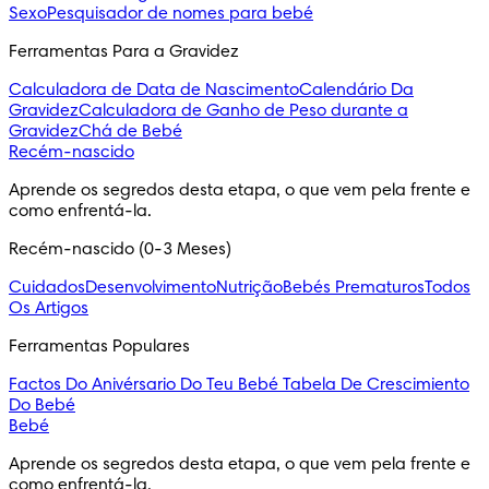
Sexo
Pesquisador de nomes para bebé
Ferramentas Para a Gravidez
Calculadora de Data de Nascimento
Calendário Da
Gravidez
Calculadora de Ganho de Peso durante a
Gravidez
Chá de Bebé
Recém-nascido
Aprende os segredos desta etapa, o que vem pela frente e 
como enfrentá-la.
Recém-nascido (0-3 Meses)
Cuidados
Desenvolvimento
Nutrição
Bebés Prematuros
Todos
Os Artigos
Ferramentas Populares
Factos Do Anivérsario Do Teu Bebé
Tabela De Crescimiento
Do Bebé
Bebé
Aprende os segredos desta etapa, o que vem pela frente e 
como enfrentá-la.