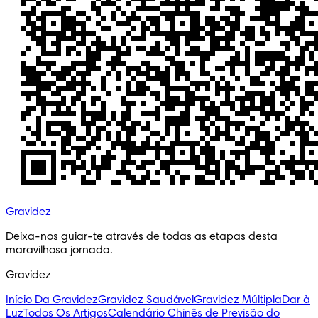
Gravidez
Deixa-nos guiar-te através de todas as etapas desta 
maravilhosa jornada.
Gravidez
Início Da Gravidez
Gravidez Saudável
Gravidez Múltipla
Dar à
Luz
Todos Os Artigos
Calendário Chinês de Previsão do