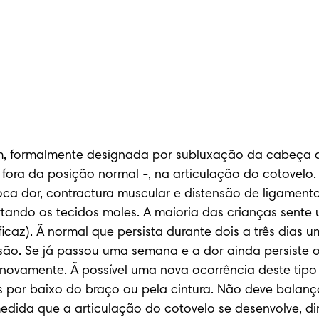
 formalmente designada por subluxação da cabeça do r
fora da posição normal -, na articulação do cotovelo. 
oca dor, contractura muscular e distensão de ligamento
rtando os tecidos moles. A maioria das crianças sente 
ficaz). Ã normal que persista durante dois a três dias 
ão. Se já passou uma semana e a dor ainda persiste o
vamente. Ã possível uma nova ocorrência deste tipo de
s por baixo do braço ou pela cintura. Não deve balan
dida que a articulação do cotovelo se desenvolve, dimi