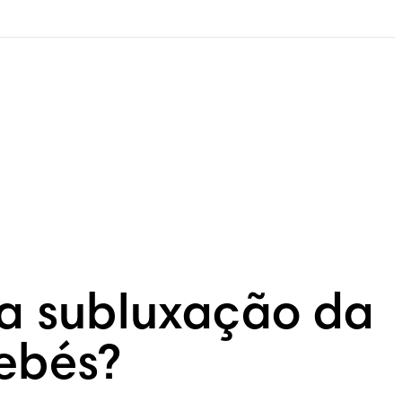
a subluxação da
bebés?