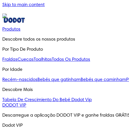
Skip to main content
Produtos
Descobre todos os nossos produtos
Por Tipo De Produto
Fraldas
Cuecas
Toalhitas
Todos Os Produtos
Por Idade
Recém-nascidos
Bebés que gatinham
Bebés que caminham
P
Descobre Mais
Tabela De Crescimiento Do Bebé
Dodot Vip
DODOT VIP
Descarregue a aplicação DODOT VIP e ganhe fraldas GRÁTI
Dodot VIP