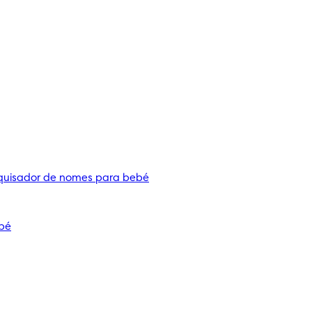
quisador de nomes para bebé
bé