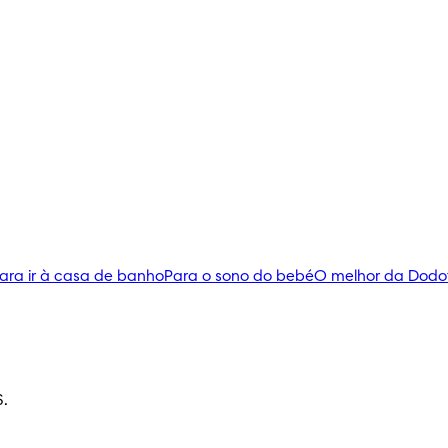
ara ir à casa de banho
Para o sono do bebé
O melhor da Dodo
S.