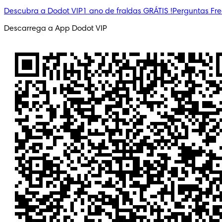
Descubra a Dodot VIP
1 ano de fraldas GRÁTIS !
Perguntas Fr
Descarrega a App Dodot VIP