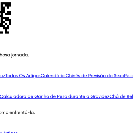
lhosa jornada.
Luz
Todos Os Artigos
Calendário Chinês de Previsão do Sexo
Pes
Calculadora de Ganho de Peso durante a Gravidez
Chá de Be
omo enfrentá-la.