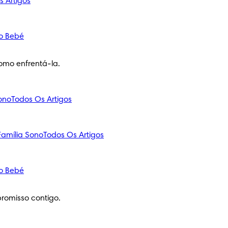
s Artigos
o Bebé
omo enfrentá-la.
ono
Todos Os Artigos
amília
Sono
Todos Os Artigos
o Bebé
romisso contigo.