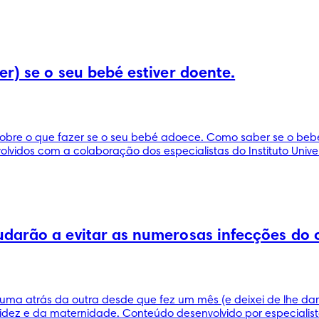
r) se o seu bebé estiver doente.
obre o que fazer se o seu bebé adoece. Como saber se o bebé 
lvidos com a colaboração dos especialistas do Instituto Univer
darão a evitar as numerosas infecções do 
ma atrás da outra desde que fez um mês (e deixei de lhe dar p
idez e da maternidade. Conteúdo desenvolvido por especialist