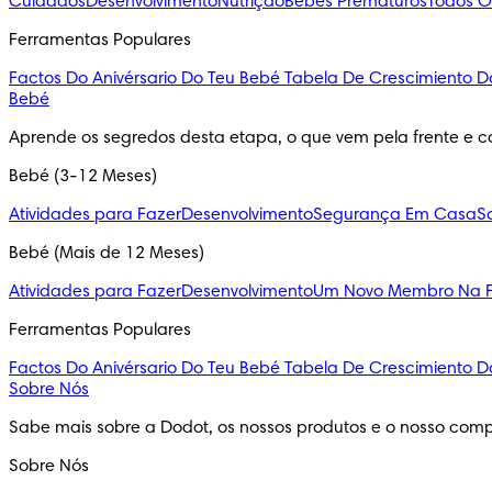
Cuidados
Desenvolvimento
Nutrição
Bebés Prematuros
Todos O
Ferramentas Populares
Factos Do Anivérsario Do Teu Bebé
Tabela De Crescimiento D
Bebé
Aprende os segredos desta etapa, o que vem pela frente e c
Bebé (3-12 Meses)
Atividades para Fazer
Desenvolvimento
Segurança Em Casa
S
Bebé (Mais de 12 Meses)
Atividades para Fazer
Desenvolvimento
Um Novo Membro Na F
Ferramentas Populares
Factos Do Anivérsario Do Teu Bebé
Tabela De Crescimiento D
Sobre Nós
Sabe mais sobre a Dodot, os nossos produtos e o nosso comp
Sobre Nós