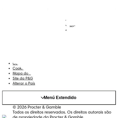
Descobre Dodot VIP
Regista-te na Dodot
Contacta-nos
Sobre Nós
Termos e Condições
Declaração de Acessibilidade
Privacidade
Os Meus Dados
Cookies
Mapa do Site
Site da P&G
Alterar o País
Menú Extendido
© 2026 Procter & Gamble
Todos os direitos reservados. Os direitos autorais são
de propriedade da Procter & Gamble.