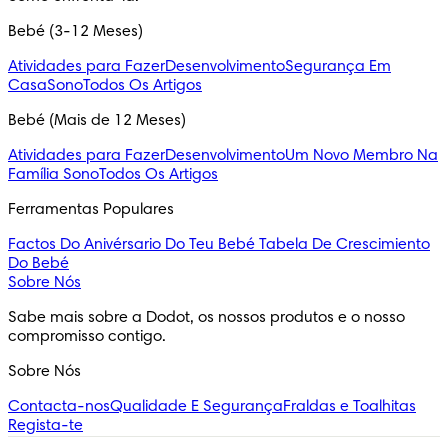
Bebé (3-12 Meses)
Atividades para Fazer
Desenvolvimento
Segurança Em
Casa
Sono
Todos Os Artigos
Bebé (Mais de 12 Meses)
Atividades para Fazer
Desenvolvimento
Um Novo Membro Na
Família
Sono
Todos Os Artigos
Ferramentas Populares
Factos Do Anivérsario Do Teu Bebé
Tabela De Crescimiento
Do Bebé
Sobre Nós
Sabe mais sobre a Dodot, os nossos produtos e o nosso 
compromisso contigo.
Sobre Nós
Contacta-nos
Qualidade E Segurança
Fraldas e Toalhitas
Regista-te