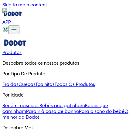
Skip to main content
APP
Produtos
Descobre todos os nossos produtos
Por Tipo De Produto
Fraldas
Cuecas
Toalhitas
Todos Os Produtos
Por Idade
Recém-nascidos
Bebés que gatinham
Bebés que
caminham
Para ir à casa de banho
Para o sono do bebé
O
melhor da Dodot
Descobre Mais