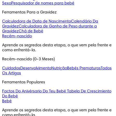
Sexo
Pesquisador de nomes para bebé
Ferramentas Para a Gravidez
Calculadora de Data de Nascimento
Calendário Da
Gravidez
Calculadora de Ganho de Peso durante a
Gravidez
Chá de Bebé
Recém-nascido
Aprende os segredos desta etapa, o que vem pela frente e 
como enfrentá-la.
Recém-nascido (0-3 Meses)
Cuidados
Desenvolvimento
Nutrição
Bebés Prematuros
Todos
Os Artigos
Ferramentas Populares
Factos Do Anivérsario Do Teu Bebé
Tabela De Crescimiento
Do Bebé
Bebé
Aprende os segredos desta etapa, o que vem pela frente e 
como enfrentá-la.