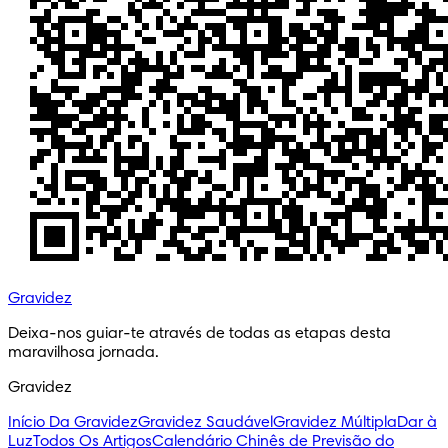
Gravidez
Deixa-nos guiar-te através de todas as etapas desta 
maravilhosa jornada.
Gravidez
Início Da Gravidez
Gravidez Saudável
Gravidez Múltipla
Dar à
Luz
Todos Os Artigos
Calendário Chinês de Previsão do