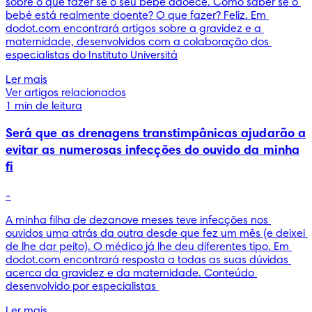
sobre o que fazer se o seu bebé adoece. Como saber se o 
bebé está realmente doente? O que fazer? Feliz. Em 
dodot.com encontrará artigos sobre a gravidez e a 
maternidade, desenvolvidos com a colaboração dos 
especialistas do Instituto Universitá
Ler mais
Ver artigos relacionados
1 min de leitura
Será que as drenagens transtimpânicas ajudarão a
evitar as numerosas infecções do ouvido da minha
fi
-
A minha filha de dezanove meses teve infecções nos 
ouvidos uma atrás da outra desde que fez um mês (e deixei 
de lhe dar peito). O médico já lhe deu diferentes tipo. Em 
dodot.com encontrará resposta a todas as suas dúvidas 
acerca da gravidez e da maternidade. Conteúdo 
desenvolvido por especialistas 
Ler mais