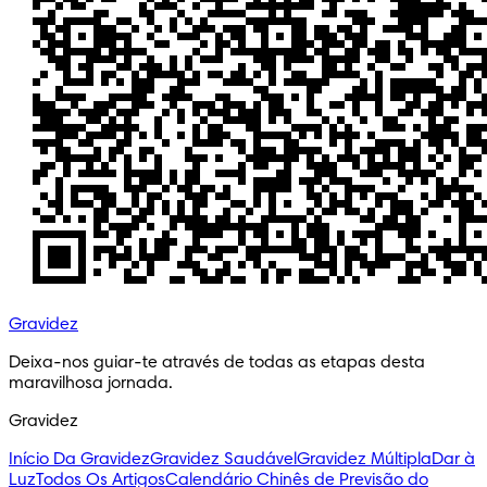
Gravidez
Deixa-nos guiar-te através de todas as etapas desta 
maravilhosa jornada.
Gravidez
Início Da Gravidez
Gravidez Saudável
Gravidez Múltipla
Dar à
Luz
Todos Os Artigos
Calendário Chinês de Previsão do