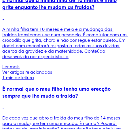
É normal que a minha filha de 10 meses e meio
grite enquanto lhe mudam as fraldas?
-
A minha filha tem 10 meses e meio e a mudança das 
fraldas transformou-se num pesadelo. É como lutar com um 
crocodilo que grita, chora e não consegue estar quieto.. Em 
dodot.com encontrará resposta a todas as suas dúvidas 
acerca da gravidez e da maternidade. Conteúdo 
desenvolvido por especialistas d
Ler mais
Ver artigos relacionados
1 min de leitura
É normal que o meu filho tenha uma erecção
sempre que lhe mudo a fralda?
-
De cada vez que abro a fralda do meu filho de 14 meses 
para o mudar, ele tem uma erecção. É normal? Poderá 