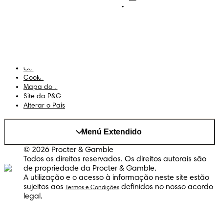
Sobre Nós
Termos e Condições
Declaração de Acessibilidade
Privacidade
Os Meus Dados
Cookies
Mapa do Site
Site da P&G
Alterar o País
Menú Extendido
© 2026 Procter & Gamble
Todos os direitos reservados. Os direitos autorais são
de propriedade da Procter & Gamble.
A utilização e o acesso à informação neste site estão
sujeitos aos
definidos no nosso acordo
Termos e Condições
legal.