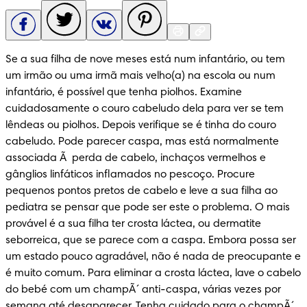
Se a sua filha de nove meses está num infantário, ou tem 
um irmão ou uma irmã mais velho(a) na escola ou num 
infantário, é possível que tenha piolhos. Examine 
cuidadosamente o couro cabeludo dela para ver se tem 
lêndeas ou piolhos. Depois verifique se é tinha do couro 
cabeludo. Pode parecer caspa, mas está normalmente 
associada Ã  perda de cabelo, inchaços vermelhos e 
gânglios linfáticos inflamados no pescoço. Procure 
pequenos pontos pretos de cabelo e leve a sua filha ao 
pediatra se pensar que pode ser este o problema. O mais 
provável é a sua filha ter crosta láctea, ou dermatite 
seborreica, que se parece com a caspa. Embora possa ser 
um estado pouco agradável, não é nada de preocupante e 
é muito comum. Para eliminar a crosta láctea, lave o cabelo 
do bebé com um champÃ´ anti-caspa, várias vezes por 
semana até desaparecer. Tenha cuidado para o champÃ´ 