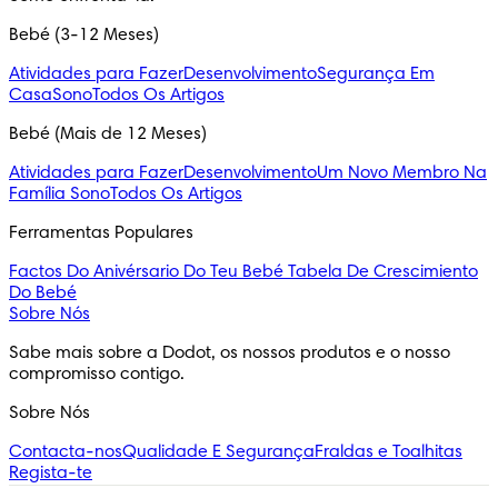
Bebé (3-12 Meses)
Atividades para Fazer
Desenvolvimento
Segurança Em
Casa
Sono
Todos Os Artigos
Bebé (Mais de 12 Meses)
Atividades para Fazer
Desenvolvimento
Um Novo Membro Na
Família
Sono
Todos Os Artigos
Ferramentas Populares
Factos Do Anivérsario Do Teu Bebé
Tabela De Crescimiento
Do Bebé
Sobre Nós
Sabe mais sobre a Dodot, os nossos produtos e o nosso 
compromisso contigo.
Sobre Nós
Contacta-nos
Qualidade E Segurança
Fraldas e Toalhitas
Regista-te