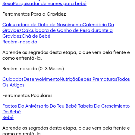
Sexo
Pesquisador de nomes para bebé
Ferramentas Para a Gravidez
Calculadora de Data de Nascimento
Calendário Da
Gravidez
Calculadora de Ganho de Peso durante a
Gravidez
Chá de Bebé
Recém-nascido
Aprende os segredos desta etapa, o que vem pela frente e 
como enfrentá-la.
Recém-nascido (0-3 Meses)
Cuidados
Desenvolvimento
Nutrição
Bebés Prematuros
Todos
Os Artigos
Ferramentas Populares
Factos Do Anivérsario Do Teu Bebé
Tabela De Crescimiento
Do Bebé
Bebé
Aprende os segredos desta etapa, o que vem pela frente e 
como enfrentá-la.