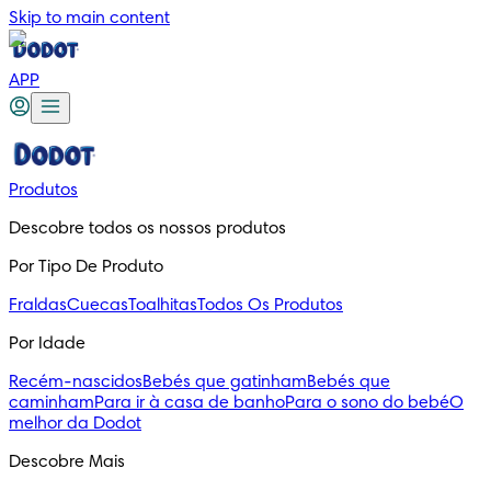
Skip to main content
APP
Produtos
Descobre todos os nossos produtos
Por Tipo De Produto
Fraldas
Cuecas
Toalhitas
Todos Os Produtos
Por Idade
Recém-nascidos
Bebés que gatinham
Bebés que
caminham
Para ir à casa de banho
Para o sono do bebé
O
melhor da Dodot
Descobre Mais