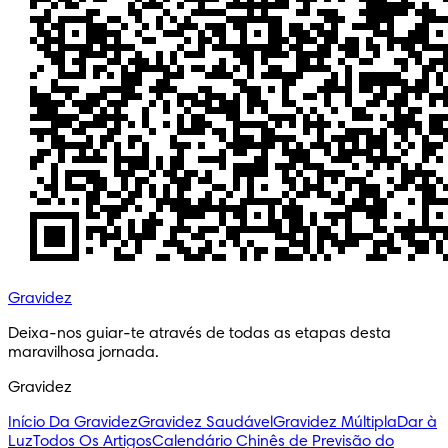
Gravidez
Deixa-nos guiar-te através de todas as etapas desta 
maravilhosa jornada.
Gravidez
Início Da Gravidez
Gravidez Saudável
Gravidez Múltipla
Dar à
Luz
Todos Os Artigos
Calendário Chinês de Previsão do