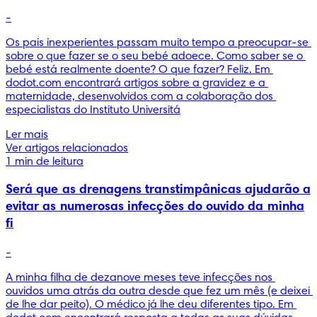
-
Os pais inexperientes passam muito tempo a preocupar-se 
sobre o que fazer se o seu bebé adoece. Como saber se o 
bebé está realmente doente? O que fazer? Feliz. Em 
dodot.com encontrará artigos sobre a gravidez e a 
maternidade, desenvolvidos com a colaboração dos 
especialistas do Instituto Universitá
Ler mais
Ver artigos relacionados
1 min de leitura
Será que as drenagens transtimpânicas ajudarão a
evitar as numerosas infecções do ouvido da minha
fi
-
A minha filha de dezanove meses teve infecções nos 
ouvidos uma atrás da outra desde que fez um mês (e deixei 
de lhe dar peito). O médico já lhe deu diferentes tipo. Em 