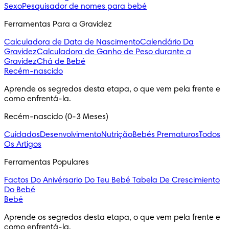
Sexo
Pesquisador de nomes para bebé
Ferramentas Para a Gravidez
Calculadora de Data de Nascimento
Calendário Da
Gravidez
Calculadora de Ganho de Peso durante a
Gravidez
Chá de Bebé
Recém-nascido
Aprende os segredos desta etapa, o que vem pela frente e 
como enfrentá-la.
Recém-nascido (0-3 Meses)
Cuidados
Desenvolvimento
Nutrição
Bebés Prematuros
Todos
Os Artigos
Ferramentas Populares
Factos Do Anivérsario Do Teu Bebé
Tabela De Crescimiento
Do Bebé
Bebé
Aprende os segredos desta etapa, o que vem pela frente e 
como enfrentá-la.