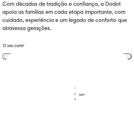
Com décadas de tradição e confiança, a Dodot 
apoia as famílias em cada etapa importante, com 
cuidado, experiência e um legado de conforto que 
atravessa gerações.
Junta-te ao clube
Descobre Dodot VIP
Regista-te na Dodot
Contacta-nos
Sobre Nós
Termos e Condições
Declaração de Acessibilidade
Privacidade