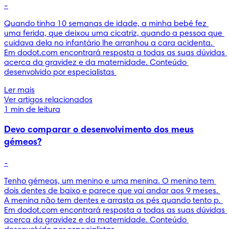
-
Quando tinha 10 semanas de idade, a minha bebé fez 
uma ferida, que deixou uma cicatriz, quando a pessoa que 
cuidava dela no infantário lhe arranhou a cara acidenta. 
Em dodot.com encontrará resposta a todas as suas dúvidas 
acerca da gravidez e da maternidade. Conteúdo 
desenvolvido por especialistas 
Ler mais
Ver artigos relacionados
1 min de leitura
Devo comparar o desenvolvimento dos meus
gémeos?
-
Tenho gémeos, um menino e uma menina. O menino tem 
dois dentes de baixo e parece que vai andar aos 9 meses. 
A menina não tem dentes e arrasta os pés quando tento p. 
Em dodot.com encontrará resposta a todas as suas dúvidas 
acerca da gravidez e da maternidade. Conteúdo 