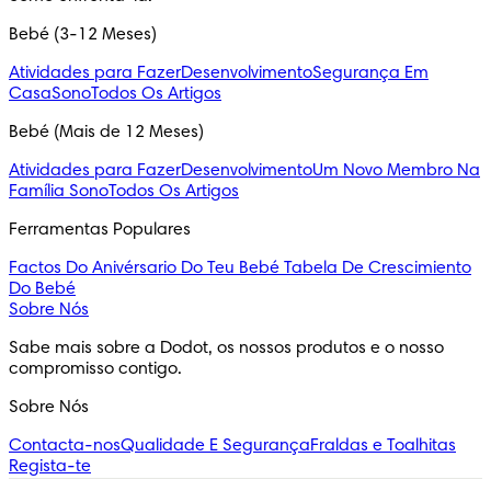
Bebé (3-12 Meses)
Atividades para Fazer
Desenvolvimento
Segurança Em
Casa
Sono
Todos Os Artigos
Bebé (Mais de 12 Meses)
Atividades para Fazer
Desenvolvimento
Um Novo Membro Na
Família
Sono
Todos Os Artigos
Ferramentas Populares
Factos Do Anivérsario Do Teu Bebé
Tabela De Crescimiento
Do Bebé
Sobre Nós
Sabe mais sobre a Dodot, os nossos produtos e o nosso 
compromisso contigo.
Sobre Nós
Contacta-nos
Qualidade E Segurança
Fraldas e Toalhitas
Regista-te