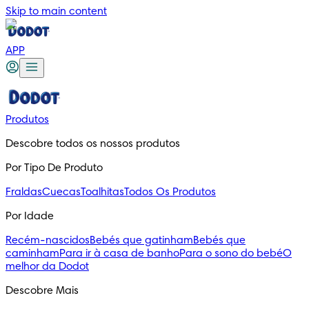
Skip to main content
APP
Produtos
Descobre todos os nossos produtos
Por Tipo De Produto
Fraldas
Cuecas
Toalhitas
Todos Os Produtos
Por Idade
Recém-nascidos
Bebés que gatinham
Bebés que
caminham
Para ir à casa de banho
Para o sono do bebé
O
melhor da Dodot
Descobre Mais