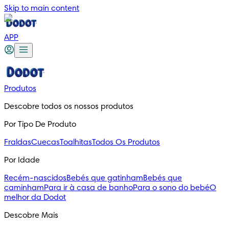
Skip to main content
APP
Produtos
Descobre todos os nossos produtos
Por Tipo De Produto
Fraldas
Cuecas
Toalhitas
Todos Os Produtos
Por Idade
Recém-nascidos
Bebés que gatinham
Bebés que
caminham
Para ir à casa de banho
Para o sono do bebé
O
melhor da Dodot
Descobre Mais