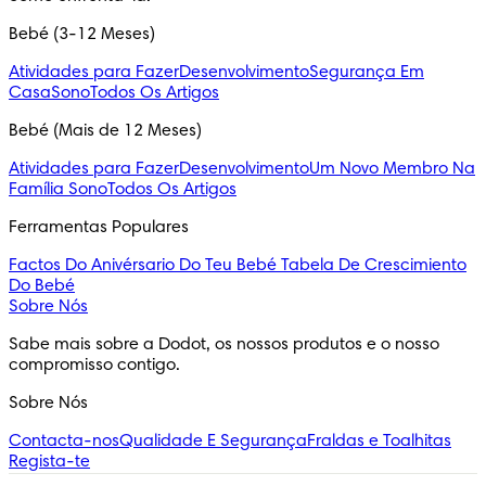
Bebé (3-12 Meses)
Atividades para Fazer
Desenvolvimento
Segurança Em
Casa
Sono
Todos Os Artigos
Bebé (Mais de 12 Meses)
Atividades para Fazer
Desenvolvimento
Um Novo Membro Na
Família
Sono
Todos Os Artigos
Ferramentas Populares
Factos Do Anivérsario Do Teu Bebé
Tabela De Crescimiento
Do Bebé
Sobre Nós
Sabe mais sobre a Dodot, os nossos produtos e o nosso 
compromisso contigo.
Sobre Nós
Contacta-nos
Qualidade E Segurança
Fraldas e Toalhitas
Regista-te