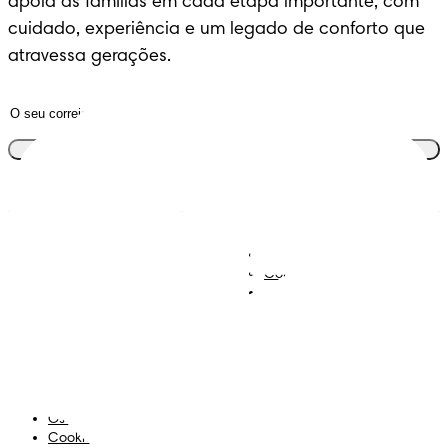
apoia as famílias em cada etapa importante, com 
cuidado, experiência e um legado de conforto que 
atravessa gerações.
Junta-te ao clube
Descobre Dodot VIP
Regista-te na Dodot
Contacta-nos
Sobre Nós
Termos e Condições
Declaração de Acessibilidade
Privacidade
Os Meus Dados
Cookies