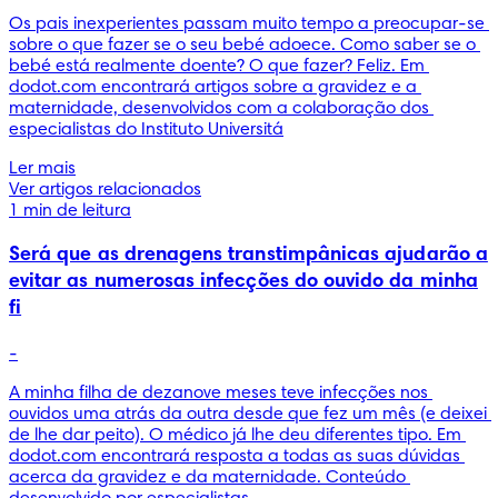
Os pais inexperientes passam muito tempo a preocupar-se 
sobre o que fazer se o seu bebé adoece. Como saber se o 
bebé está realmente doente? O que fazer? Feliz. Em 
dodot.com encontrará artigos sobre a gravidez e a 
maternidade, desenvolvidos com a colaboração dos 
especialistas do Instituto Universitá
Ler mais
Ver artigos relacionados
1 min de leitura
Será que as drenagens transtimpânicas ajudarão a
evitar as numerosas infecções do ouvido da minha
fi
-
A minha filha de dezanove meses teve infecções nos 
ouvidos uma atrás da outra desde que fez um mês (e deixei 
de lhe dar peito). O médico já lhe deu diferentes tipo. Em 
dodot.com encontrará resposta a todas as suas dúvidas 
acerca da gravidez e da maternidade. Conteúdo 