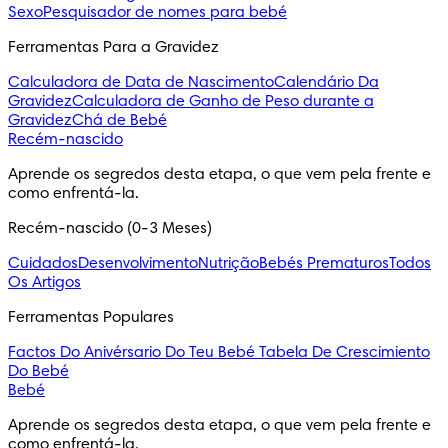
Sexo
Pesquisador de nomes para bebé
Ferramentas Para a Gravidez
Calculadora de Data de Nascimento
Calendário Da
Gravidez
Calculadora de Ganho de Peso durante a
Gravidez
Chá de Bebé
Recém-nascido
Aprende os segredos desta etapa, o que vem pela frente e 
como enfrentá-la.
Recém-nascido (0-3 Meses)
Cuidados
Desenvolvimento
Nutrição
Bebés Prematuros
Todos
Os Artigos
Ferramentas Populares
Factos Do Anivérsario Do Teu Bebé
Tabela De Crescimiento
Do Bebé
Bebé
Aprende os segredos desta etapa, o que vem pela frente e 
como enfrentá-la.