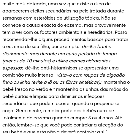
muito mais delicada, uma vez que existe o risco de 
aparecerem efeitos secundários na pele tratada durante 
semanas com esteróides de utilização tópica. Não se 
conhece a causa exacta do eczema, mas provavelmente 
tem a ver com os factores ambientais e hereditários. Posso 
recomendar-lhe alguns procedimentos básicos para tratar 
o eczema do seu filho, por exemplo: 
 dê-lhe banho 
diariamente mas durante um curto período de tempo 
(menos de 10 minutos) e utilize cremes hidratantes 
espessos; 
 dê-lhe anti-histamínicos se apresentar uma 
comichão muito intensa; 
 vista-o com roupas de algodão, 
linho ou linha (evite a lã ou as fibras sintéticas); 
 mantenha o 
bebé fresco no Verão e * mantenha as unhas das mãos do 
bebé curtas e limpas para diminuir as infecções 
secundárias que podem ocorrer quando o pequeno se 
coça. Geralmente, a maior parte dos bebés cura-se 
totalmente do eczema quando cumpre 3 ou 4 anos. Até 
então, lembre-se que você pode controlar a afecção do 
seu bebé e que esta não a deverá controlar a si."