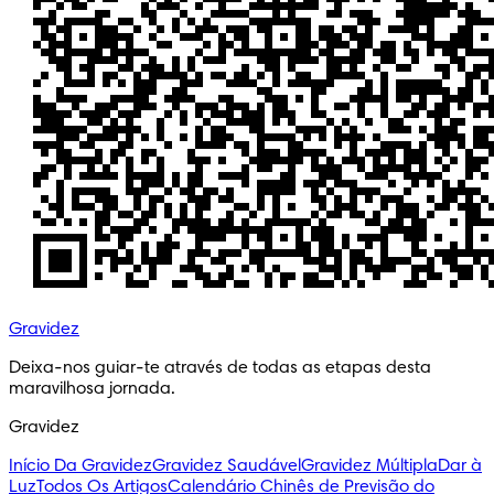
Gravidez
Deixa-nos guiar-te através de todas as etapas desta 
maravilhosa jornada.
Gravidez
Início Da Gravidez
Gravidez Saudável
Gravidez Múltipla
Dar à
Luz
Todos Os Artigos
Calendário Chinês de Previsão do