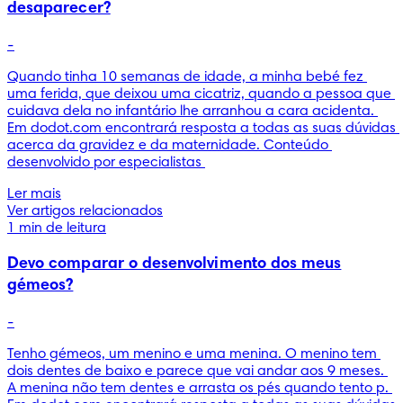
desaparecer?
-
Quando tinha 10 semanas de idade, a minha bebé fez 
uma ferida, que deixou uma cicatriz, quando a pessoa que 
cuidava dela no infantário lhe arranhou a cara acidenta. 
Em dodot.com encontrará resposta a todas as suas dúvidas 
acerca da gravidez e da maternidade. Conteúdo 
desenvolvido por especialistas 
Ler mais
Ver artigos relacionados
1 min de leitura
Devo comparar o desenvolvimento dos meus
gémeos?
-
Tenho gémeos, um menino e uma menina. O menino tem 
dois dentes de baixo e parece que vai andar aos 9 meses. 
A menina não tem dentes e arrasta os pés quando tento p. 