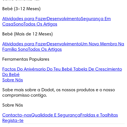
Bebé (3-12 Meses)
Atividades para Fazer
Desenvolvimento
Segurança Em
Casa
Sono
Todos Os Artigos
Bebé (Mais de 12 Meses)
Atividades para Fazer
Desenvolvimento
Um Novo Membro Na
Família
Sono
Todos Os Artigos
Ferramentas Populares
Factos Do Anivérsario Do Teu Bebé
Tabela De Crescimiento
Do Bebé
Sobre Nós
Sabe mais sobre a Dodot, os nossos produtos e o nosso 
compromisso contigo.
Sobre Nós
Contacta-nos
Qualidade E Segurança
Fraldas e Toalhitas
Regista-te