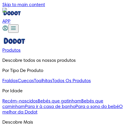
Skip to main content
APP
Produtos
Descobre todos os nossos produtos
Por Tipo De Produto
Fraldas
Cuecas
Toalhitas
Todos Os Produtos
Por Idade
Recém-nascidos
Bebés que gatinham
Bebés que
caminham
Para ir à casa de banho
Para o sono do bebé
O
melhor da Dodot
Descobre Mais