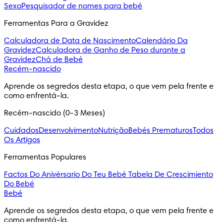
Sexo
Pesquisador de nomes para bebé
Ferramentas Para a Gravidez
Calculadora de Data de Nascimento
Calendário Da
Gravidez
Calculadora de Ganho de Peso durante a
Gravidez
Chá de Bebé
Recém-nascido
Aprende os segredos desta etapa, o que vem pela frente e 
como enfrentá-la.
Recém-nascido (0-3 Meses)
Cuidados
Desenvolvimento
Nutrição
Bebés Prematuros
Todos
Os Artigos
Ferramentas Populares
Factos Do Anivérsario Do Teu Bebé
Tabela De Crescimiento
Do Bebé
Bebé
Aprende os segredos desta etapa, o que vem pela frente e 
como enfrentá-la.