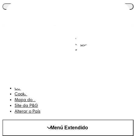
Junta-te ao clube
Descobre Dodot VIP
Regista-te na Dodot
Contacta-nos
Sobre Nós
Termos e Condições
Declaração de Acessibilidade
Privacidade
Os Meus Dados
Cookies
Mapa do Site
Site da P&G
Alterar o País
Menú Extendido