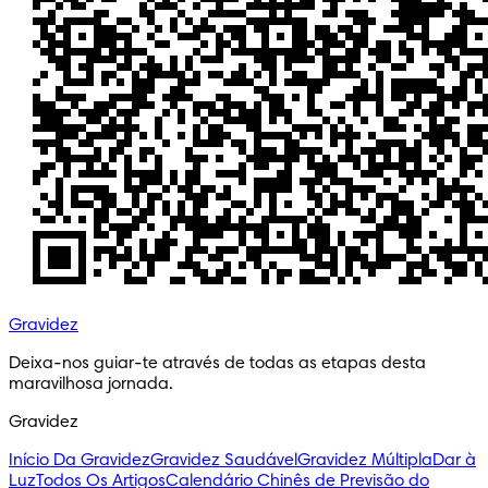
Gravidez
Deixa-nos guiar-te através de todas as etapas desta 
maravilhosa jornada.
Gravidez
Início Da Gravidez
Gravidez Saudável
Gravidez Múltipla
Dar à
Luz
Todos Os Artigos
Calendário Chinês de Previsão do