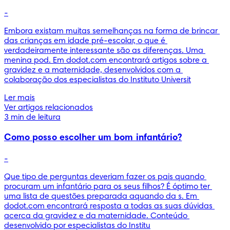
-
Embora existam muitas semelhanças na forma de brincar 
das crianças em idade pré-escolar, o que é 
verdadeiramente interessante são as diferenças. Uma 
menina pod. Em dodot.com encontrará artigos sobre a 
gravidez e a maternidade, desenvolvidos com a 
colaboração dos especialistas do Instituto Universit
Ler mais
Ver artigos relacionados
3 min de leitura
Como posso escolher um bom infantário?
-
Que tipo de perguntas deveriam fazer os pais quando 
procuram um infantário para os seus filhos? É óptimo ter 
uma lista de questões preparada aquando da s. Em 
dodot.com encontrará resposta a todas as suas dúvidas 
acerca da gravidez e da maternidade. Conteúdo 
desenvolvido por especialistas do Institu