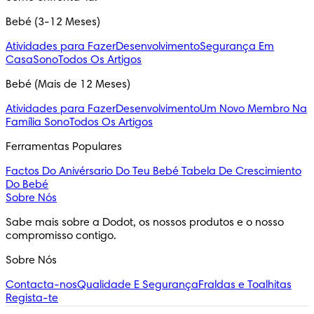
Bebé (3-12 Meses)
Atividades para Fazer
Desenvolvimento
Segurança Em
Casa
Sono
Todos Os Artigos
Bebé (Mais de 12 Meses)
Atividades para Fazer
Desenvolvimento
Um Novo Membro Na
Família
Sono
Todos Os Artigos
Ferramentas Populares
Factos Do Anivérsario Do Teu Bebé
Tabela De Crescimiento
Do Bebé
Sobre Nós
Sabe mais sobre a Dodot, os nossos produtos e o nosso 
compromisso contigo.
Sobre Nós
Contacta-nos
Qualidade E Segurança
Fraldas e Toalhitas
Regista-te