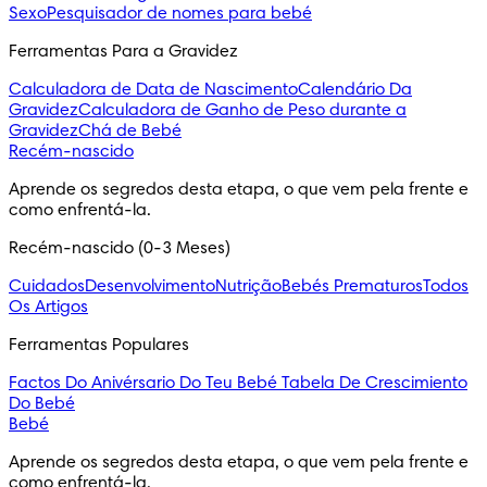
Sexo
Pesquisador de nomes para bebé
Ferramentas Para a Gravidez
Calculadora de Data de Nascimento
Calendário Da
Gravidez
Calculadora de Ganho de Peso durante a
Gravidez
Chá de Bebé
Recém-nascido
Aprende os segredos desta etapa, o que vem pela frente e 
como enfrentá-la.
Recém-nascido (0-3 Meses)
Cuidados
Desenvolvimento
Nutrição
Bebés Prematuros
Todos
Os Artigos
Ferramentas Populares
Factos Do Anivérsario Do Teu Bebé
Tabela De Crescimiento
Do Bebé
Bebé
Aprende os segredos desta etapa, o que vem pela frente e 
como enfrentá-la.