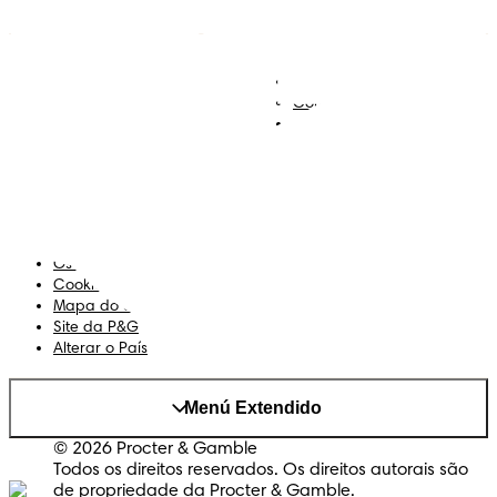
Descobre Dodot VIP
Regista-te na Dodot
Contacta-nos
Sobre Nós
Termos e Condições
Declaração de Acessibilidade
Privacidade
Os Meus Dados
Cookies
Mapa do Site
Site da P&G
Alterar o País
Menú Extendido
© 2026 Procter & Gamble
Todos os direitos reservados. Os direitos autorais são
de propriedade da Procter & Gamble.