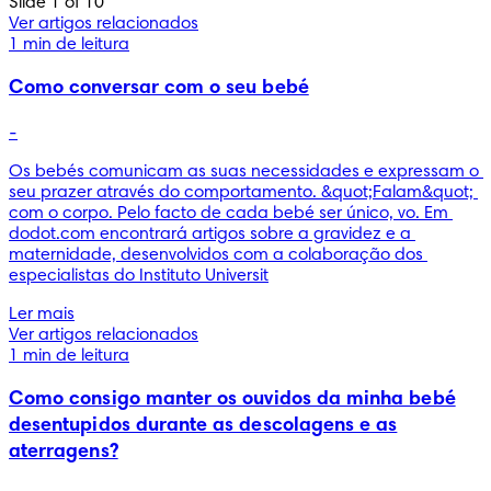
Slide 1 of 10
Ver artigos relacionados
1 min de leitura
Como conversar com o seu bebé
-
Os bebés comunicam as suas necessidades e expressam o 
seu prazer através do comportamento. &quot;Falam&quot; 
com o corpo. Pelo facto de cada bebé ser único, vo. Em 
dodot.com encontrará artigos sobre a gravidez e a 
maternidade, desenvolvidos com a colaboração dos 
especialistas do Instituto Universit
Ler mais
Ver artigos relacionados
1 min de leitura
Como consigo manter os ouvidos da minha bebé
desentupidos durante as descolagens e as
aterragens?