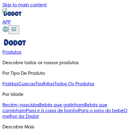
Skip to main content
APP
Produtos
Descobre todos os nossos produtos
Por Tipo De Produto
Fraldas
Cuecas
Toalhitas
Todos Os Produtos
Por Idade
Recém-nascidos
Bebés que gatinham
Bebés que
caminham
Para ir à casa de banho
Para o sono do bebé
O
melhor da Dodot
Descobre Mais