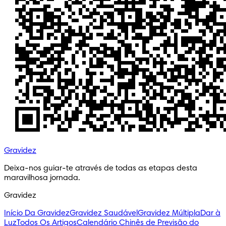
Gravidez
Deixa-nos guiar-te através de todas as etapas desta 
maravilhosa jornada.
Gravidez
Início Da Gravidez
Gravidez Saudável
Gravidez Múltipla
Dar à
Luz
Todos Os Artigos
Calendário Chinês de Previsão do