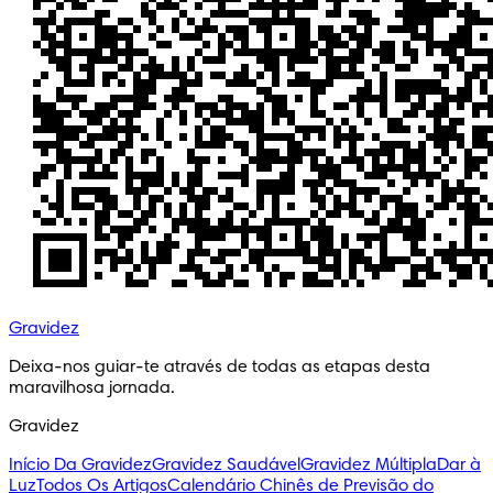
Gravidez
Deixa-nos guiar-te através de todas as etapas desta 
maravilhosa jornada.
Gravidez
Início Da Gravidez
Gravidez Saudável
Gravidez Múltipla
Dar à
Luz
Todos Os Artigos
Calendário Chinês de Previsão do