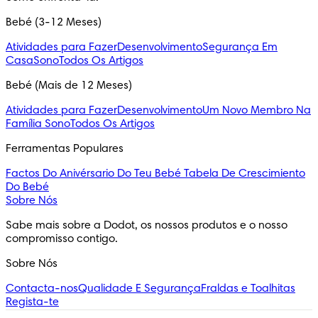
Bebé (3-12 Meses)
Atividades para Fazer
Desenvolvimento
Segurança Em
Casa
Sono
Todos Os Artigos
Bebé (Mais de 12 Meses)
Atividades para Fazer
Desenvolvimento
Um Novo Membro Na
Família
Sono
Todos Os Artigos
Ferramentas Populares
Factos Do Anivérsario Do Teu Bebé
Tabela De Crescimiento
Do Bebé
Sobre Nós
Sabe mais sobre a Dodot, os nossos produtos e o nosso 
compromisso contigo.
Sobre Nós
Contacta-nos
Qualidade E Segurança
Fraldas e Toalhitas
Regista-te