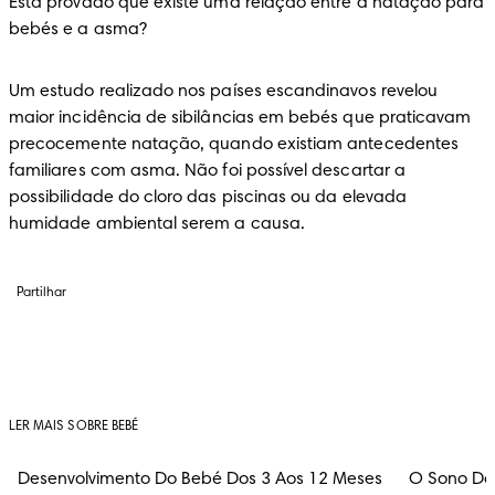
Está provado que existe uma relação entre a natação para 
bebés e a asma?
Um estudo realizado nos países escandinavos revelou 
maior incidência de sibilâncias em bebés que praticavam 
precocemente natação, quando existiam antecedentes 
familiares com asma. Não foi possível descartar a 
possibilidade do cloro das piscinas ou da elevada 
humidade ambiental serem a causa.
Partilhar
LER MAIS SOBRE BEBÉ
Desenvolvimento Do Bebé Dos 3 Aos 12 Meses
O Sono Do