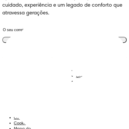
cuidado, experiência e um legado de conforto que 
atravessa gerações.
Junta-te ao clube
Descobre Dodot VIP
Regista-te na Dodot
Contacta-nos
Sobre Nós
Termos e Condições
Declaração de Acessibilidade
Privacidade
Os Meus Dados
Cookies
Mapa do Site