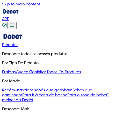
Skip to main content
APP
Produtos
Descobre todos os nossos produtos
Por Tipo De Produto
Fraldas
Cuecas
Toalhitas
Todos Os Produtos
Por Idade
Recém-nascidos
Bebés que gatinham
Bebés que
caminham
Para ir à casa de banho
Para o sono do bebé
O
melhor da Dodot
Descobre Mais