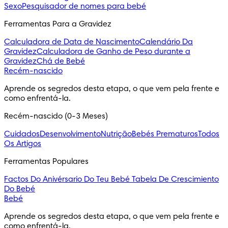
Sexo
Pesquisador de nomes para bebé
Ferramentas Para a Gravidez
Calculadora de Data de Nascimento
Calendário Da
Gravidez
Calculadora de Ganho de Peso durante a
Gravidez
Chá de Bebé
Recém-nascido
Aprende os segredos desta etapa, o que vem pela frente e 
como enfrentá-la.
Recém-nascido (0-3 Meses)
Cuidados
Desenvolvimento
Nutrição
Bebés Prematuros
Todos
Os Artigos
Ferramentas Populares
Factos Do Anivérsario Do Teu Bebé
Tabela De Crescimiento
Do Bebé
Bebé
Aprende os segredos desta etapa, o que vem pela frente e 
como enfrentá-la.